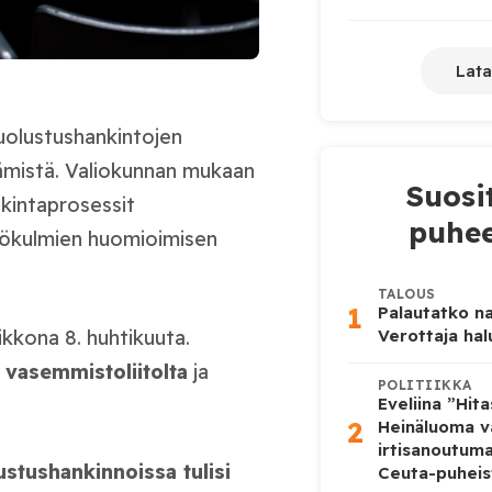
Lata
uolustushankintojen
ämistä. Valiokunnan mukaan
Suosi
nkintaprosessit
puhee
äkökulmien huomioimisen
TALOUS
1
Palautatko na
Verottaja ha
iikkona 8. huhtikuuta.
e
vasemmistoliitolta
ja
POLITIIKKA
Eveliina ”Hit
2
Heinäluoma v
irtisanoutum
ustushankinnoissa tulisi
Ceuta-puheis