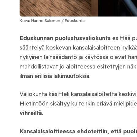
Kuva: Hanne Salonen / Eduskunta
Eduskunnan puolustusvaliokunta
esittää p
sääntelyä koskevan kansalaisaloitteen hylkä
nykyinen lainsäädäntö ja käytössä olevat ha
mahdollistavat jo aloitteessa esitettyjen n
ilman erillisiä lakimuutoksia.
Valiokunta käsitteli kansalaisaloitetta keskiv
Mietintöön sisältyy kuitenkin eriävä mielipid
vihreiltä
.
Kansalaisaloitteessa ehdotettiin, että puol