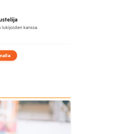
stelija
 lukijoiden kanssa.
malla