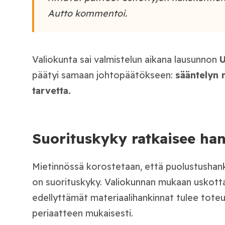
Autto kommentoi.
Valiokunta sai valmistelun aikana lausunnon
U
päätyi samaan johtopäätökseen:
sääntelyn 
tarvetta.
Suorituskyky ratkaisee ha
Mietinnössä korostetaan, että puolustushan
on suorituskyky. Valiokunnan mukaan uskott
edellyttämät materiaalihankinnat tulee tote
periaatteen mukaisesti.