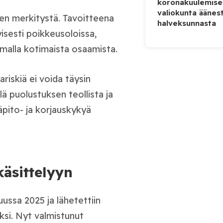
koronakuulemise
valiokunta äänes
en merkitystä. Tavoitteena
halveksunnasta
isesti poikkeusoloissa,
amalla kotimaista osaamista.
riskiä ei voida täysin
lä puolustuksen teollista ja
äpito- ja korjauskykyä
äsittelyyn
ussa 2025 ja lähetettiin
ksi. Nyt valmistunut