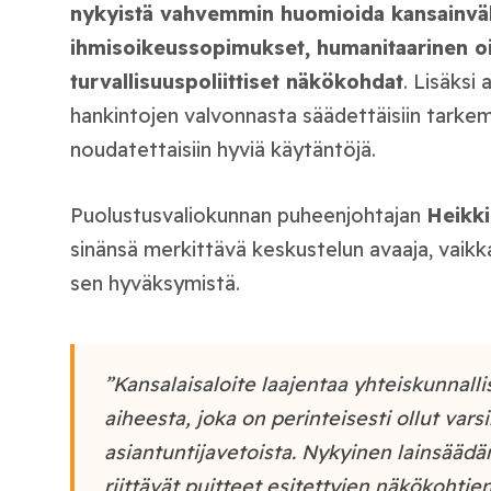
nykyistä vahvemmin huomioida kansainväl
ihmisoikeussopimukset, humanitaarinen oi
turvallisuuspoliittiset näkökohdat
. Lisäksi 
hankintojen valvonnasta säädettäisiin tarkemm
noudatettaisiin hyviä käytäntöjä.
Puolustusvaliokunnan puheenjohtajan
Heikki
sinänsä merkittävä keskustelun avaaja, vaikk
sen hyväksymistä.
”Kansalaisaloite laajentaa yhteiskunnall
aiheesta, joka on perinteisesti ollut varsi
asiantuntijavetoista. Nykyinen lainsäädä
riittävät puitteet esitettyjen näkökohtie