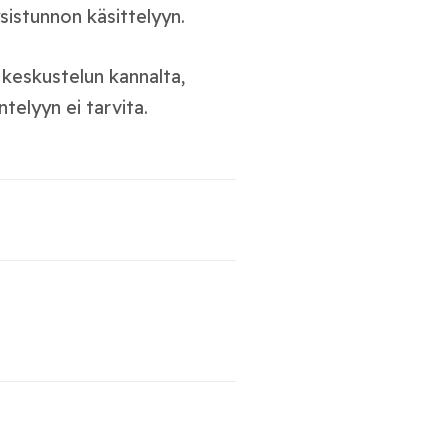
istunnon käsittelyyn.
 keskustelun kannalta,
elyyn ei tarvita.