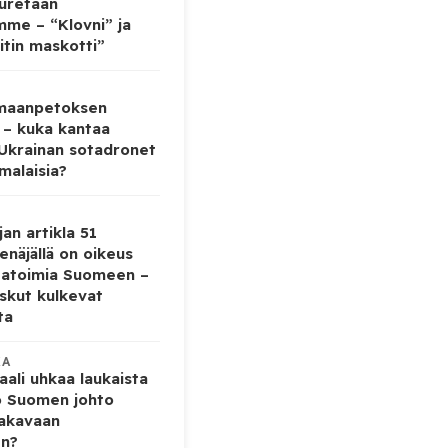
auretaan
mme – “Klovni” ja
itin maskotti”
 maanpetoksen
 – kuka kantaa
 Ukrainan sotadronet
malaisia?
jan artikla 51
enäjällä on oikeus
tatoimia Suomeen –
iskut kulkevat
ta
KA
ali uhkaa laukaista
o Suomen johto
vakavaan
en?