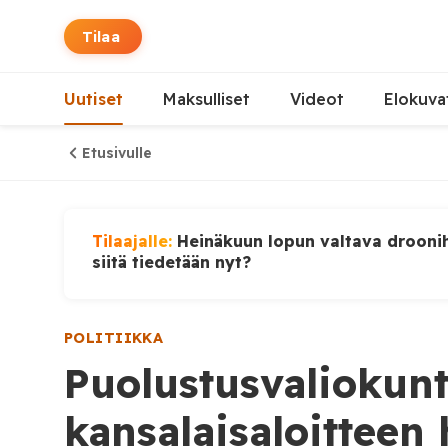
Tilaa
Uutiset
Maksulliset
Videot
Elokuva
Etusivulle
Tilaajalle:
Heinäkuun lopun valtava droonih
siitä tiedetään nyt?
POLITIIKKA
Puolustusvaliokunt
kansalaisaloitteen