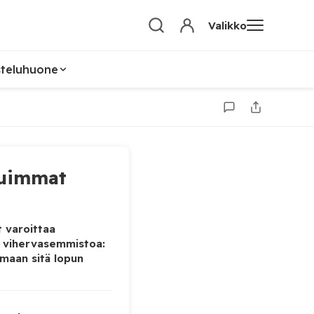
Valikko
steluhuone
uimmat
 varoittaa
 vihervasemmistoa:
maan sitä lopun