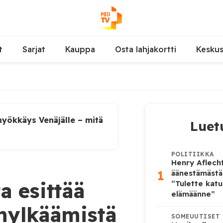
t
Sarjat
Kauppa
Osta lahjakortti
Kesku
yökkäys Venäjälle – mitä
Luet
POLITIIKKA
Henry Aflecht
1
äänestämästä
a esittää
“Tulette katu
elämäänne”
 hylkäämistä
SOMEUUTISET