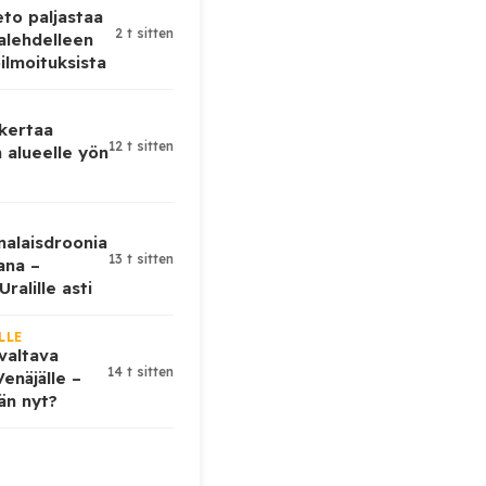
eto paljastaa
2 t sitten
alehdelleen
ilmoituksista
 kertaa
12 t sitten
 alueelle yön
nalaisdroonia
13 t sitten
kana –
ralille asti
LLE
valtava
14 t sitten
enäjälle –
ään nyt?