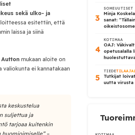
iset
SOMEUUTISET
keus sekä ulko- ja
Minja Koskela
3
sanat: ”Tälla
aloitteessa esitettiin, että
oikeistosome
in laissa ja siinä
KOTIMAA
OAJ: Väkivalt
4
opetusalalla 
huolestuttava
Autto
n
mukaan aloite on
a valiokunta ei kannatakaan
TIEDE
TILAAJA
5
Tutkijat loiva
uutta virusta
ista keskustelua
n suljettua ja
Tuoreimm
ntö tarjoaa kuitenkin
n huomioimiselle” –
KOTIMAA