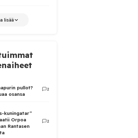
a lisää
tuimmat
naiheet
apurin pullot?
2
luaa osansa
as-kuningatar”
aatii Orpoa
2
aan Rantasen
ta