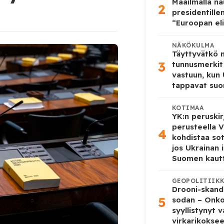
Maailmalla n
2
presidentille
“Euroopan eli
NÄKÖKULMA
Täyttyvätkö
3
tunnusmerkit
vastuun, kun
tappavat suo
KOTIMAA
YK:n peruskir
perusteella V
4
kohdistaa so
jos Ukrainan 
Suomen kaut
GEOPOLITIIK
Drooni-skanda
5
sodan – Onk
syyllistynyt 
virkarikokse