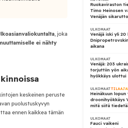
Ruokaviraston ti
Timo Heinosen v
Venäjän sikarutto
ULKOMAAT
lkoasianvaliokunta
lta
, joka
Venäjä iski yli 20
Dnipropetrovskin
muuttamiselle ei nähty
aikana
ULKOMAAT
Venäjä: 203 ukrai
torjuttiin yön ai
hyökkäys ulottui U
nkinnoissa
ULKOMAAT
TILAAJA
Heinäkuun lopun 
kintojen keskeinen peruste
droonihyökkäys V
avan puolustuskyvyn
mitä siitä tiedet
uttaa ennen kaikkea tämän
ULKOMAAT
Fauci vaikeni