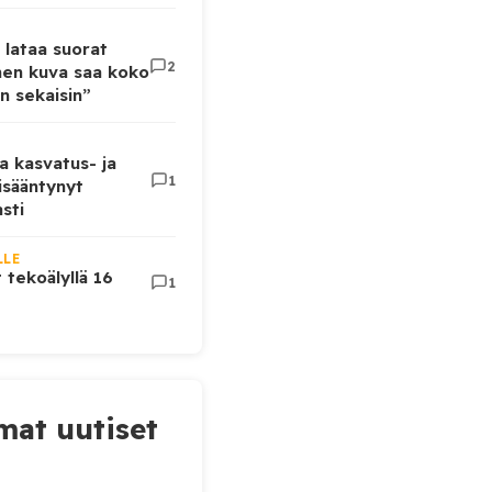
 lataa suorat
2
inen kuva saa koko
n sekaisin”
a kasvatus- ja
1
lisääntynyt
sti
LLE
t tekoälyllä 16
1
at uutiset