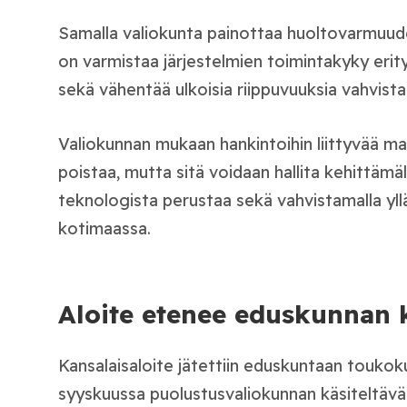
Samalla valiokunta painottaa huoltovarmuud
on varmistaa järjestelmien toimintakyky erity
sekä vähentää ulkoisia riippuvuuksia vahvist
Valiokunnan mukaan hankintoihin liittyvää maa
poistaa, mutta sitä voidaan hallita kehittämäl
teknologista perustaa sekä vahvistamalla yll
kotimaassa.
Aloite etenee eduskunnan k
Kansalaisaloite jätettiin eduskuntaan toukoku
syyskuussa puolustusvaliokunnan käsiteltävä