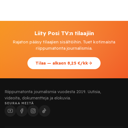
Liity Posi TV:n tilaajiin
Rajaton pääsy tilaajien sisältöihin. Tuet kotimaista
riippumatonta journalismia.
Tilaa — alkaen 8,25 €/kk
Riippumatonta journalismia vuodesta 2019. Uutisia,
videoita, dokumentteja ja elokuvia.
SEURAA MEITÄ