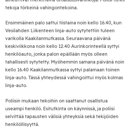
tekoja törkeinä vahingontekoina.
Ensimmäinen palo sattui tiistaina noin kello 16.40, kun
Vesilahden Liikenteen linja-auto sytytettiin tuleen
varikolla Kaakilanmutkassa. Seuraavana päivänä
keskiviikkona noin kello 12.40 Aurinkorinteellä syttyi
henkilöauto, jonka palon epäillään myös olleen
tahallisesti sytytetty. Myöhemmin samana päivänä noin
kello 16.40 Kaakilanmutkassa syttyi palamaan toinen
linja-auto. Tässä yhteydessä vahingoittui myös kolmas
linja-auto.
Poliisin mukaan tekoihin on saattanut osallistua
useampi henkilö. Esitutkinta on käynnissä, ja poliisi
selvittää tapausten välisiä yhteyksiä sekä tekijöiden
henkilöllisyyttä.