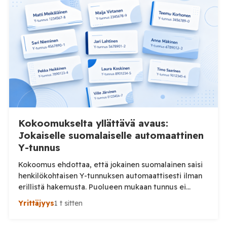
Takaisinveto koskee 100 gramman pakkauksia, joiden
erätunnus on L:204. Tuote-erässä on todettu
asetamipridi-nimisen torjunta-aineen jäämiä.
Ruokaviraston mukaan tuotteen turvallisuudesta
lapsille ei voida varmistua, […]
Kokoomukselta yllättävä avaus:
Jokaiselle suomalaiselle automaattinen
Y-tunnus
Kokoomus ehdottaa, että jokainen suomalainen saisi
henkilökohtaisen Y-tunnuksen automaattisesti ilman
erillistä hakemusta. Puolueen mukaan tunnus ei
velvoittaisi yrittäjäksi eikä aiheuttaisi maksuja.
Yrittäjyys
1 t sitten
Kokoomuksen kansanedustajat Noora Fagerström ja
Ville Valkonen haluavat madaltaa yrittäjäksi