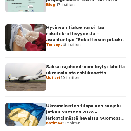
Blogi
17 t sitten
Hyvinvointialue varoittaa
rokotekriittisyydestä –
asiantuntija: ”Rokotteisiin pitääkin
Terveys
18 t sitten
suhtautua kriittisesti”
Saksa: räjähdedrooni löytyi läheltä
ukrainalaista rahtikonetta
Uutiset
20 t sitten
Ukrainalaisten tilapäinen suojelu
jatkuu vuoteen 2028 –
järjestelmässä havaittu Suomessa
Kotimaa
21 t sitten
satoja väärinkäytösyrityksiä