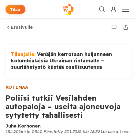
Tilaa
Etusivulle
Tilaajalle:
Venäjän kerrotaan huijanneen
kolumbialaisia Ukrainan rintamalle –
suurlähetystö kiistää osallisuutensa
KOTIMAA
Poliisi tutkii Vesilahden
autopaloja – useita ajoneuvoja
sytytetty tahallisesti
Juha Korhonen
23.1.2026 klo 05:10
·
Päivitetty 22.1.2026 klo 18:52
·
Lukuaika 1 min