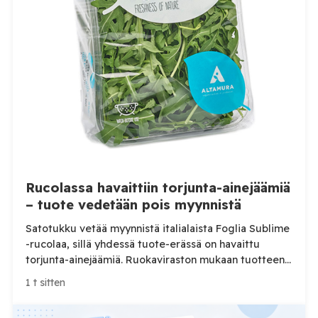
Rucolassa havaittiin torjunta-ainejäämiä
– tuote vedetään pois myynnistä
Satotukku vetää myynnistä italialaista Foglia Sublime
-rucolaa, sillä yhdessä tuote-erässä on havaittu
torjunta-ainejäämiä. Ruokaviraston mukaan tuotteen
turvallisuudesta lapsille ei voida varmistua.
1 t sitten
Satotukku Oy vetää myynnistä italialaisen Foglia
Sublime -tuotemerkin valmiiksi pakattua rucolaa.