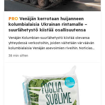
PRO
Venäjän kerrotaan huijanneen
kolumbialaisia Ukrainan rintamalle –
suurlähetystö kiistää osallisuutensa
Venäjän Kolumbian-suurlähetystö kiistää olevansa
yhteydessä verkostoihin, joiden väitetään värväävän
kolumbialaisia Venäjän asevoimien riveihin. Noticias
Caracolin mukaan osalle lähtijöistä on luvattu suuria
38 min sitten
palkkioita ja turvallisia työtehtäviä, mutta miehet
ovat päätyneet lyhyen koulutuksen jälkeen Ukrainan
rintamalle. Venäjän suurlähetystö Bogotássa on
kiistänyt yhteytensä kolumbialaisten värväystä
harjoittaviin henkilöihin ja yrityksiin. Suurlähetystö
reagoi kolumbialaisen Noticias Caracolin
julkaisemaan tutkivaan reportaasiin, jossa […]