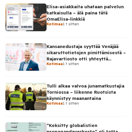
ryhtymisen kynnystä antamalla jokaiselle
Elisa-asiakkaita uhataan palvelun
suomalaiselle henkilökohtaisen Y-tunnuksen
katkaisulla – älä paina tätä
automaattisesti. Tilaa Posi TV –
OmaElisa-linkkiä
tuellasi riippumaton suomalainen uutisointi jatkuu
Kotimaa
1 t sitten
myös tulevaisuudessa. Ehdotuksen mukaan tunnusta
ei tarvitsisi hakea erikseen, […]
Kansanedustaja syyttää Venäjää
sikaruttotietojen pimittämisestä –
Rajavartiosto otti yhteyttä
Kotimaa
1 t sitten
Venäjälle
Tulli alkaa valvoa junamatkustajia
Torniossa – liikenne Ruotsista
käynnistyy maanantaina
Kotimaa
1 t sitten
”Keksitty globalistien
propagandaverkosto” oli totta