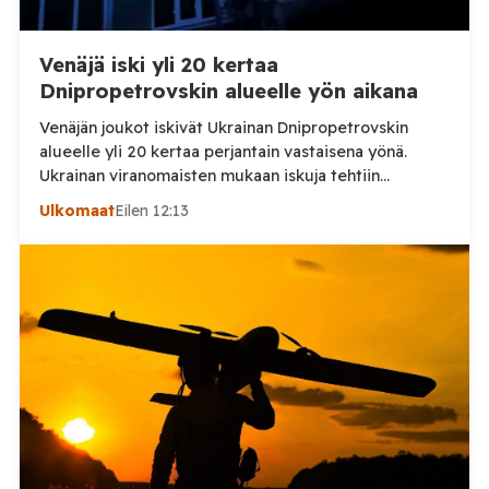
Venäjä iski yli 20 kertaa
Dnipropetrovskin alueelle yön aikana
Venäjän joukot iskivät Ukrainan Dnipropetrovskin
alueelle yli 20 kertaa perjantain vastaisena yönä.
Ukrainan viranomaisten mukaan iskuja tehtiin
drooneilla ja tykistöllä viidelle eri alueelle.
Ulkomaat
Eilen 12:13
Henkilövahingoilta vältyttiin. Dnipropetrovskin
alueellisen sotilashallinnon johtaja Oleksandr Hanzha
kertoi perjantaiaamuna 7. elokuuta julkaisemassaan
Telegram-päivityksessä, että Venäjän joukot
hyökkäsivät yön aikana yli 20 kertaa viidelle alueelle.
Nikopolin alueella iskuja kohdistui Nikopolin
kaupunkiin sekä […]