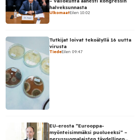
– valiokunta äänesti kongressin
halveksunnasta
Ulkomaat
Eilen 10:02
Tutkijat loivat tekoälyllä 16 uutta
virusta
Tiede
Eilen 09:47
EU-erosta ”Eurooppa-
myönteisimmäksi puolueeksi” –
perussuomalaisten täydellinen