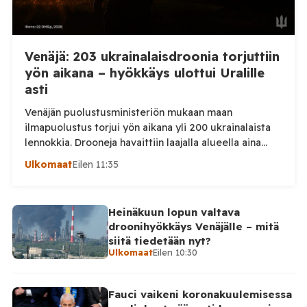
Venäjä: 203 ukrainalaisdroonia torjuttiin
yön aikana – hyökkäys ulottui Uralille
asti
Venäjän puolustusministeriön mukaan maan
ilmapuolustus torjui yön aikana yli 200 ukrainalaista
lennokkia. Drooneja havaittiin laajalla alueella aina
Uralille asti. Venäjän puolustusministeriön virallisen
Ulkomaat
Eilen 11:35
ilmoituksen mukaan ilmapuolustus sieppasi ja tuhosi
yhteensä 203 ukrainalaista kiinteäsiipistä
miehittämätöntä ilma-alusta torstai-illan 6. elokuuta
Heinäkuun lopun valtava
ja perjantaiaamun 7. elokuuta välisenä aikana.
droonihyökkäys Venäjälle – mitä
Ministeriön ilmoitus koskee aikaväliä kello 20–08
siitä tiedetään nyt?
Moskovan aikaa. Ministeriön mukaan drooneja
Ulkomaat
Eilen 10:30
torjuttiin […]
Fauci vaikeni koronakuulemisessa