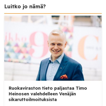
Luitko jo nämä?
Ruokaviraston tieto paljastaa Timo
Heinosen valehdelleen Venäjän
sikaruttoilmoituksista