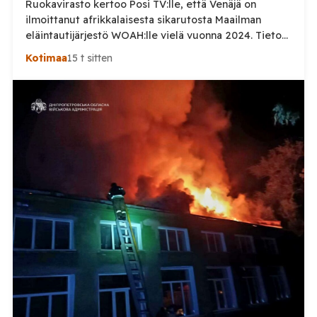
Ruokavirasto kertoo Posi TV:lle, että Venäjä on
ilmoittanut afrikkalaisesta sikarutosta Maailman
eläintautijärjestö WOAH:lle vielä vuonna 2024. Tieto
haastaa kokoomuksen kansanedustaja Timo Heinosen
Kotimaa
15 t sitten
(kok.) esittämän väitteen Venäjän
sikaruttoilmoituksista. Suomi on puolestaan
ilmoittanut tuoreesta Virolahden tapauksesta sekä
WOAH:n kautta että suoraan Venäjän
eläinlääkintäviranomaisille. Ruokavirasto kertoi Posi
TV:lle tarkempia tietoja Suomen ensimmäisestä
afrikkalaisen sikaruton tapauksesta sekä
eläintautitietojen vaihdosta […]