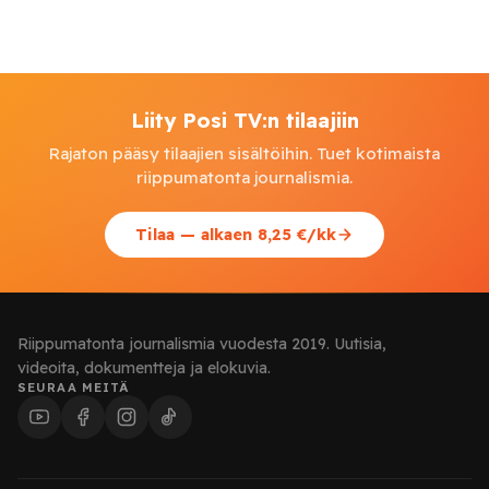
Liity Posi TV:n tilaajiin
Rajaton pääsy tilaajien sisältöihin. Tuet kotimaista
riippumatonta journalismia.
Tilaa — alkaen 8,25 €/kk
Riippumatonta journalismia vuodesta 2019. Uutisia,
videoita, dokumentteja ja elokuvia.
SEURAA MEITÄ