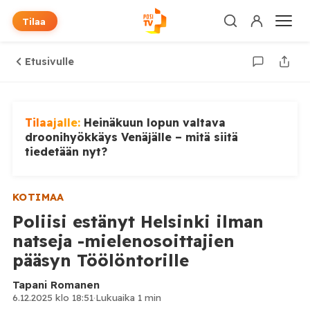
Tilaa
Etusivulle
Tilaajalle:
Heinäkuun lopun valtava
droonihyökkäys Venäjälle – mitä siitä
tiedetään nyt?
KOTIMAA
Poliisi estänyt Helsinki ilman
natseja -mielenosoittajien
pääsyn Töölöntorille
Tapani Romanen
6.12.2025 klo 18:51
·
Lukuaika 1 min