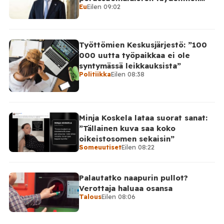
Eu
Eilen 09:02
takinkääntö
Työttömien Keskusjärjestö: ”100
000 uutta työpaikkaa ei ole
syntymässä leikkauksista”
Politiikka
Eilen 08:38
Minja Koskela lataa suorat sanat:
”Tällainen kuva saa koko
oikeistosomen sekaisin”
Someuutiset
Eilen 08:22
Palautatko naapurin pullot?
Verottaja haluaa osansa
Talous
Eilen 08:06