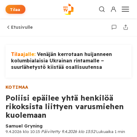
Tilaa
Etusivulle
Tilaajalle:
Venäjän kerrotaan huijanneen
kolumbialaisia Ukrainan rintamalle –
suurlähetystö kiistää osallisuutensa
KOTIMAA
Poliisi epäilee yhtä henkilöä
rikoksista liittyen varusmiehen
kuolemaan
Samuel Gryning
9.4.2026 klo 10:15
·
Päivitetty 9.4.2026 klo 13:52
·
Lukuaika 1 min