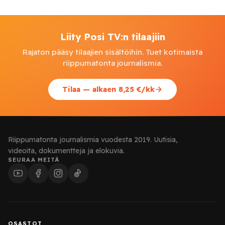
Liity Posi TV:n tilaajiin
Rajaton pääsy tilaajien sisältöihin. Tuet kotimaista
riippumatonta journalismia.
Tilaa — alkaen 8,25 €/kk
Riippumatonta journalismia vuodesta 2019. Uutisia,
videoita, dokumentteja ja elokuvia.
SEURAA MEITÄ
OSASTOT