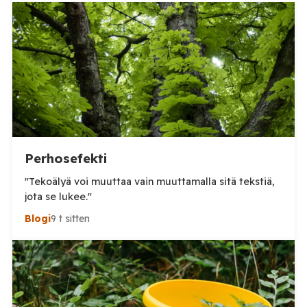
somepäivityksessä n. 60 000, eli aivan järjetön määrä.
Tämä voi olla yläkanttiin, mutta kuitenkin todella
suuri määrä. (Tosin tilanne on jo ilmeisimmin ohi,
mutta koskaan […]
Perhosefekti
"Tekoälyä voi muuttaa vain muuttamalla sitä tekstiä,
jota se lukee."
Blogi
9 t sitten