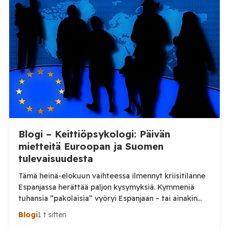
Blogi – Keittiöpsykologi: Päivän
mietteitä Euroopan ja Suomen
tulevaisuudesta
Tämä heinä-elokuun vaihteessa ilmennyt kriisitilanne
Espanjassa herättää paljon kysymyksiä. Kymmeniä
tuhansia ”pakolaisia” vyöryi Espanjaan – tai ainakin
tuhansia, kun en aivan tarkkaa tilannetta tiedä.
Blogi
1 t sitten
Viimeisin tieto, jonka näin oli perjantai-illalta