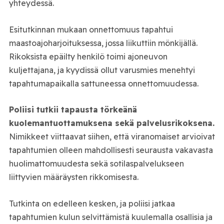
yhteydessä.
Esitutkinnan mukaan onnettomuus tapahtui
maastoajoharjoituksessa, jossa liikuttiin mönkijällä.
Rikoksista epäilty henkilö toimi ajoneuvon
kuljettajana, ja kyydissä ollut varusmies menehtyi
tapahtumapaikalla sattuneessa onnettomuudessa.
Poliisi tutkii tapausta törkeänä
kuolemantuottamuksena sekä palvelusrikoksena.
Nimikkeet viittaavat siihen, että viranomaiset arvioivat
tapahtumien olleen mahdollisesti seurausta vakavasta
huolimattomuudesta sekä sotilaspalvelukseen
liittyvien määräysten rikkomisesta.
Tutkinta on edelleen kesken, ja poliisi jatkaa
tapahtumien kulun selvittämistä kuulemalla osallisia ja