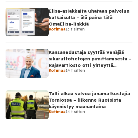
Elisa-asiakkaita uhataan palvelun
katkaisulla – älä paina tätä
OmaElisa-linkkiä
Kotimaa
13 t sitten
Kansanedustaja syyttää Venäjää
sikaruttotietojen pimittämisestä –
Rajavartiosto otti yhteyttä
Kotimaa
14 t sitten
Venäjälle
Tulli alkaa valvoa junamatkustajia
Torniossa – liikenne Ruotsista
käynnistyy maanantaina
Kotimaa
14 t sitten