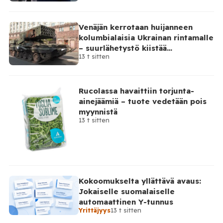
työnantajalle on lähetetty […]
Venäjän kerrotaan huijanneen
kolumbialaisia Ukrainan rintamalle
– suurlähetystö kiistää
13 t sitten
osallisuutensa
Rucolassa havaittiin torjunta-
ainejäämiä – tuote vedetään pois
myynnistä
13 t sitten
Kokoomukselta yllättävä avaus:
Jokaiselle suomalaiselle
automaattinen Y-tunnus
Yrittäjyys
13 t sitten