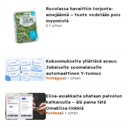
Rucolassa havaittiin torjunta-
ainejäämiä – tuote vedetään pois
myynnistä
5 t sitten
Kokoomukselta yllättävä avaus:
Jokaiselle suomalaiselle
automaattinen Y-tunnus
Yrittäjyys
5 t sitten
Elisa-asiakkaita uhataan palvelun
katkaisulla – älä paina tätä
OmaElisa-linkkiä
Kotimaa
5 t sitten