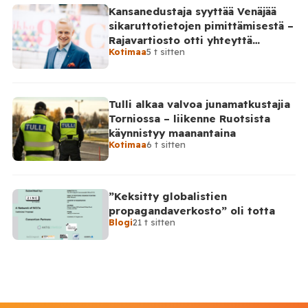
Kansanedustaja syyttää Venäjää
sikaruttotietojen pimittämisestä –
Rajavartiosto otti yhteyttä
Kotimaa
5 t sitten
Venäjälle
Tulli alkaa valvoa junamatkustajia
Torniossa – liikenne Ruotsista
käynnistyy maanantaina
Kotimaa
6 t sitten
”Keksitty globalistien
propagandaverkosto” oli totta
Blogi
21 t sitten