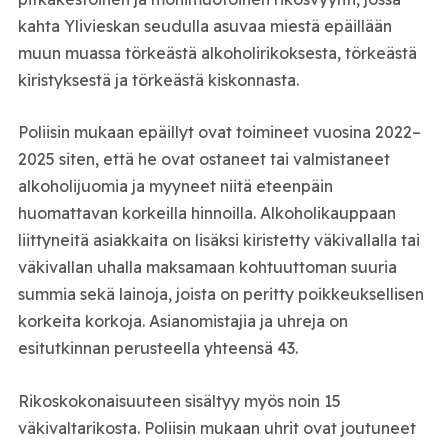
kahta Ylivieskan seudulla asuvaa miestä epäillään
muun muassa törkeästä alkoholirikoksesta, törkeästä
kiristyksestä ja törkeästä kiskonnasta.
Poliisin mukaan epäillyt ovat toimineet vuosina 2022–
2025 siten, että he ovat ostaneet tai valmistaneet
alkoholijuomia ja myyneet niitä eteenpäin
huomattavan korkeilla hinnoilla. Alkoholikauppaan
liittyneitä asiakkaita on lisäksi kiristetty väkivallalla tai
väkivallan uhalla maksamaan kohtuuttoman suuria
summia sekä lainoja, joista on peritty poikkeuksellisen
korkeita korkoja. Asianomistajia ja uhreja on
esitutkinnan perusteella yhteensä 43.
Rikoskokonaisuuteen sisältyy myös noin 15
väkivaltarikosta. Poliisin mukaan uhrit ovat joutuneet