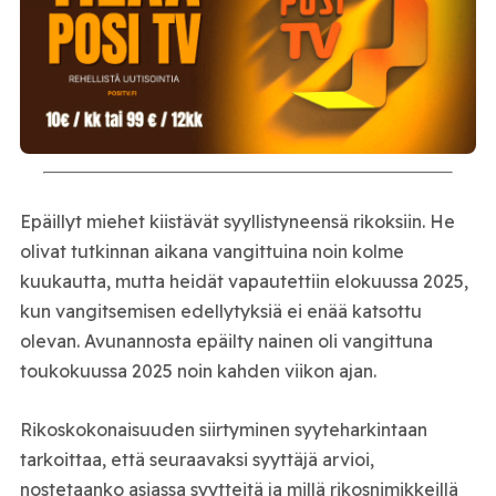
Epäillyt miehet kiistävät syyllistyneensä rikoksiin. He
olivat tutkinnan aikana vangittuina noin kolme
kuukautta, mutta heidät vapautettiin elokuussa 2025,
kun vangitsemisen edellytyksiä ei enää katsottu
olevan. Avunannosta epäilty nainen oli vangittuna
toukokuussa 2025 noin kahden viikon ajan.
Rikoskokonaisuuden siirtyminen syyteharkintaan
tarkoittaa, että seuraavaksi syyttäjä arvioi,
nostetaanko asiassa syytteitä ja millä rikosnimikkeillä