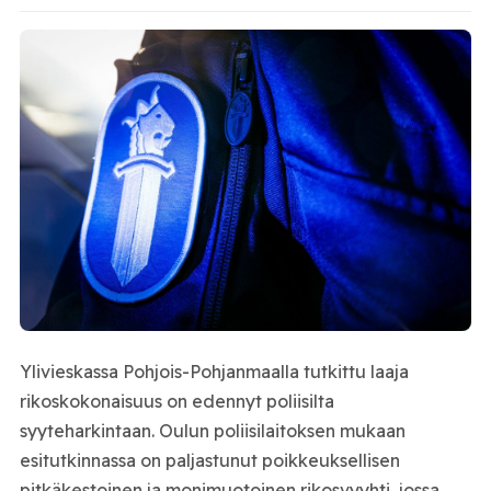
Ylivieskassa Pohjois-Pohjanmaalla tutkittu laaja
rikoskokonaisuus on edennyt poliisilta
syyteharkintaan. Oulun poliisilaitoksen mukaan
esitutkinnassa on paljastunut poikkeuksellisen
pitkäkestoinen ja monimuotoinen rikosvyyhti, jossa