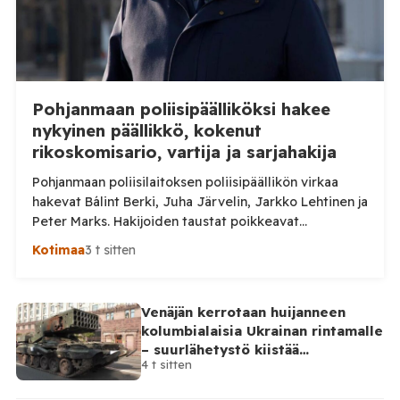
Pohjanmaan poliisipäälliköksi hakee
nykyinen päällikkö, kokenut
rikoskomisario, vartija ja sarjahakija
Pohjanmaan poliisilaitoksen poliisipäällikön virkaa
hakevat Bálint Berki, Juha Järvelin, Jarkko Lehtinen ja
Peter Marks. Hakijoiden taustat poikkeavat
huomattavasti toisistaan. Poliisihallitus nimittää
Kotimaa
3 t sitten
poliisipäällikön enintään viiden vuoden määräajaksi.
Virka pyritään täyttämään 1. lokakuuta 2026 alkaen, ja
sen virkapaikkana on Vaasa. Poliisipäällikkö vastaa
Venäjän kerrotaan huijanneen
muun muassa poliisilaitoksen toiminnan, talouden ja
kolumbialaisia Ukrainan rintamalle
henkilöstön johtamisesta sekä poliisipalvelujen
– suurlähetystö kiistää
järjestämisestä laitoksen alueella. Tilaa Posi […]
4 t sitten
osallisuutensa