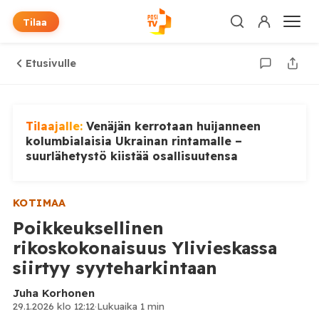
Tilaa
Etusivulle
Tilaajalle:
Venäjän kerrotaan huijanneen
kolumbialaisia Ukrainan rintamalle –
suurlähetystö kiistää osallisuutensa
KOTIMAA
Poikkeuksellinen
rikoskokonaisuus Ylivieskassa
siirtyy syyteharkintaan
Juha Korhonen
29.1.2026 klo 12:12
·
Lukuaika 1 min