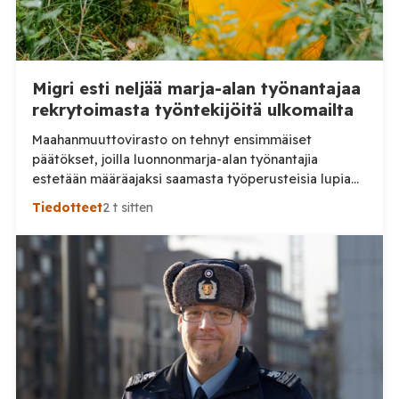
Migri esti neljää marja-alan työnantajaa
rekrytoimasta työntekijöitä ulkomailta
Maahanmuuttovirasto on tehnyt ensimmäiset
päätökset, joilla luonnonmarja-alan työnantajia
estetään määräajaksi saamasta työperusteisia lupia
ulkomailta rekrytoitaville työntekijöille. Päätösten
Tiedotteet
2 t sitten
taustalla ovat työnantajien toiminnassa havaitut
epäselvyydet ja laiminlyönnit. Maahanmuuttovirasto
on kevään ja kesän 2026 aikana harkinnut lupien
myöntämisestä pidättäytymistä noin 20
luonnonmarja-alalla toimivan työnantajan kohdalla.
Tilaa Posi TV – tuellasi riippumaton suomalainen
uutisointi jatkuu myös tulevaisuudessa. Yhdelletoista
työnantajalle on lähetetty […]