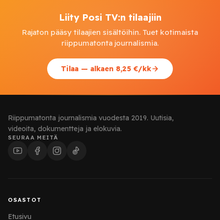
Liity Posi TV:n tilaajiin
Rajaton pääsy tilaajien sisältöihin. Tuet kotimaista
riippumatonta journalismia.
Tilaa — alkaen 8,25 €/kk
Riippumatonta journalismia vuodesta 2019. Uutisia,
videoita, dokumentteja ja elokuvia.
SEURAA MEITÄ
OSASTOT
Etusivu