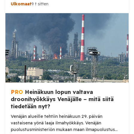
Uralille asti. Venäjän puolustusministeriön virallisen
Ulkomaat
9 t sitten
ilmoituksen mukaan ilmapuolustus sieppasi ja tuhosi
yhteensä 203 ukrainalaista kiinteäsiipistä
miehittämätöntä ilma-alusta torstai-illan 6. elokuuta
ja perjantaiaamun 7. elokuuta välisenä aikana.
Ministeriön ilmoitus koskee aikaväliä kello 20–08
Moskovan aikaa. Ministeriön mukaan drooneja
torjuttiin […]
PRO
Heinäkuun lopun valtava
droonihyökkäys Venäjälle – mitä siitä
tiedetään nyt?
Venäjän alueille tehtiin heinäkuun 29. päivän
vastaisena yönä laaja ilmahyökkäys. Venäjän
puolustusministeriön mukaan maan ilmapuolustus