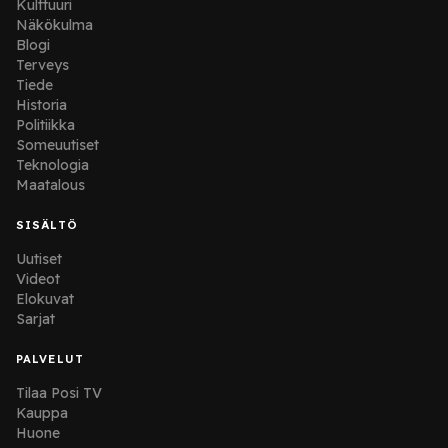
Kulttuuri
Näkökulma
Blogi
Terveys
Tiede
Historia
Politiikka
Someuutiset
Teknologia
Maatalous
SISÄLTÖ
Uutiset
Videot
Elokuvat
Sarjat
PALVELUT
Tilaa Posi TV
Kauppa
Huone