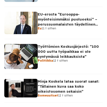
EU-erosta ”Eurooppa-
myönteisimmäksi puolueeksi” –
perussuomalaisten täydellinen
Eu
11 t sitten
takinkääntö
Työttömien Keskusjärjestö: ”100
000 uutta työpaikkaa ei ole
syntymässä leikkauksista”
Politiikka
12 t sitten
Minja Koskela lataa suorat sanat:
”Tällainen kuva saa koko
oikeistosomen sekaisin”
Someuutiset
12 t sitten