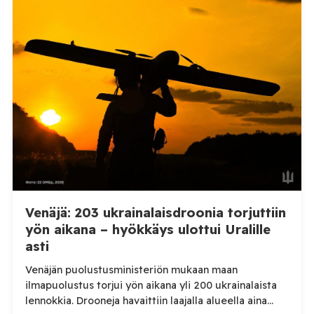
kertoi perjantaiaamuna 7. elokuuta julkaisemassaan
Telegram-päivityksessä, että Venäjän joukot
hyökkäsivät yön aikana yli 20 kertaa viidelle alueelle.
Nikopolin alueella iskuja kohdistui Nikopolin
kaupunkiin sekä […]
Venäjä: 203 ukrainalaisdroonia torjuttiin
yön aikana – hyökkäys ulottui Uralille
asti
Venäjän puolustusministeriön mukaan maan
ilmapuolustus torjui yön aikana yli 200 ukrainalaista
lennokkia. Drooneja havaittiin laajalla alueella aina