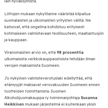
lain hyväksymistä.
Liittojen mukaan nykytilanne vääristää kilpailua
suomalaisten ja ulkomaisten yritysten välillä. Ne
katsovat, että ongelma kohdistuu erityisesti
kotimaiseen valmistavaan teollisuuteen, maahantuojiin
ja kauppaan.
Viranomaisten arvio on, että
98 prosenttia
ulkomaisista verkkokauppaostoista tehdään ilman
verojen maksamista Suomeen.
Jo nykyinen valmisteverotuslaki edellyttää, että
etämyyjät maksavat verovakuuden Suomeen ennen
tuotteiden toimittamista. Suomen
Alkoholijuomakauppa ry toiminnanjohtaja
Susanna
Heikkisen
mukaan järjestelmä ei kuitenkaan yksin