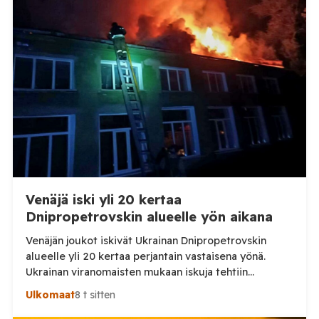
Venäjä iski yli 20 kertaa
Dnipropetrovskin alueelle yön aikana
Venäjän joukot iskivät Ukrainan Dnipropetrovskin
alueelle yli 20 kertaa perjantain vastaisena yönä.
Ukrainan viranomaisten mukaan iskuja tehtiin
drooneilla ja tykistöllä viidelle eri alueelle.
Ulkomaat
8 t sitten
Henkilövahingoilta vältyttiin. Dnipropetrovskin
alueellisen sotilashallinnon johtaja Oleksandr Hanzha