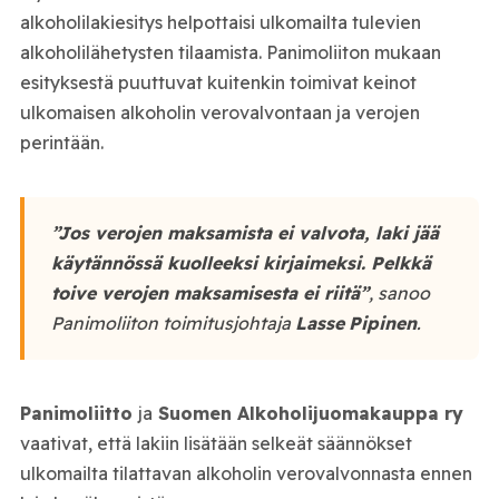
alkoholilakiesitys helpottaisi ulkomailta tulevien
alkoholilähetysten tilaamista. Panimoliiton mukaan
esityksestä puuttuvat kuitenkin toimivat keinot
ulkomaisen alkoholin verovalvontaan ja verojen
perintään.
”Jos verojen maksamista ei valvota, laki jää
käytännössä kuolleeksi kirjaimeksi. Pelkkä
toive verojen maksamisesta ei riitä”
, sanoo
Panimoliiton toimitusjohtaja
Lasse
Pipinen
.
Panimoliitto
ja
Suomen Alkoholijuomakauppa ry
vaativat, että lakiin lisätään selkeät säännökset
ulkomailta tilattavan alkoholin verovalvonnasta ennen