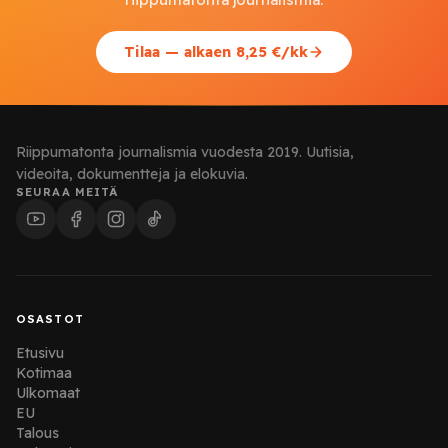
Tilaa — alkaen 8,25 €/kk
Riippumatonta journalismia vuodesta 2019. Uutisia,
videoita, dokumentteja ja elokuvia.
SEURAA MEITÄ
OSASTOT
Etusivu
Kotimaa
Ulkomaat
EU
Talous