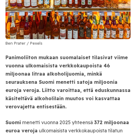
Ben Prater / Pexels
Panimoliiton mukaan suomalaiset tilasivat viime
vuonna ulkomaisista verkkokaupoista 46
miljoonaa litraa alkoholijuomia, minkä
seurauksena Suomi menetti satoja miljoonia
euroja veroja. Liitto varoittaa, että eduskunnassa
käsiteltävä alkoholilain muutos voi kasvattaa
verovajetta entisestään.
Suomi
menetti vuonna 2025 yhteensä
372 miljoonaa
euroa veroja
ulkomaisista verkkokaupoista tilatun