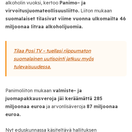
alkoholin vuoksi, kertoo
Panimo- ja
virvoitusjuomateollisuusliitto.
Liiton mukaan
suomalaiset tilasivat viime vuonna ulkomailta 46
miljoonaa litraa alkoholijuomia.
Tilaa Posi TV – tuellasi riippumaton
suomalainen uutisointi jatkuu myös
tulevaisuudessa.
Panimoliiton mukaan
valmiste- ja
juomapakkausveroja jäi keräämättä 285
miljoonaa euroa
ja arvonlisäveroja
87 miljoonaa
euroa.
Nyt eduskunnassa käsiteltävä hallituksen