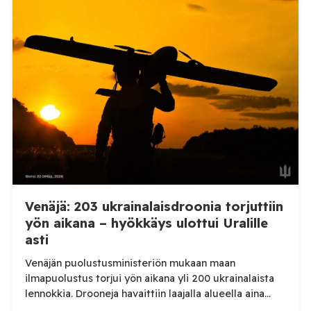
kertoi perjantaiaamuna 7. elokuuta julkaisemassaan
Telegram-päivityksessä, että Venäjän joukot
hyökkäsivät yön aikana yli 20 kertaa viidelle alueelle.
Nikopolin alueella iskuja kohdistui Nikopolin
kaupunkiin sekä […]
Venäjä: 203 ukrainalaisdroonia torjuttiin
yön aikana – hyökkäys ulottui Uralille
asti
Venäjän puolustusministeriön mukaan maan
ilmapuolustus torjui yön aikana yli 200 ukrainalaista
lennokkia. Drooneja havaittiin laajalla alueella aina
Uralille asti. Venäjän puolustusministeriön virallisen