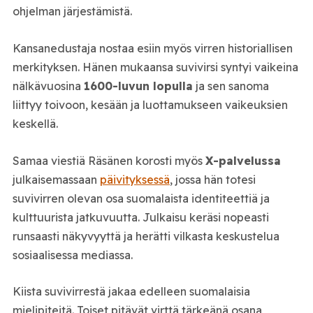
ohjelman järjestämistä.
Kansanedustaja nostaa esiin myös virren historiallisen
merkityksen. Hänen mukaansa suvivirsi syntyi vaikeina
nälkävuosina
1600-luvun lopulla
ja sen sanoma
liittyy toivoon, kesään ja luottamukseen vaikeuksien
keskellä.
Samaa viestiä Räsänen korosti myös
X-palvelussa
julkaisemassaan
päivityksessä
, jossa hän totesi
suvivirren olevan osa suomalaista identiteettiä ja
kulttuurista jatkuvuutta. Julkaisu keräsi nopeasti
runsaasti näkyvyyttä ja herätti vilkasta keskustelua
sosiaalisessa mediassa.
Kiista suvivirrestä jakaa edelleen suomalaisia
mielipiteitä. Toiset pitävät virttä tärkeänä osana