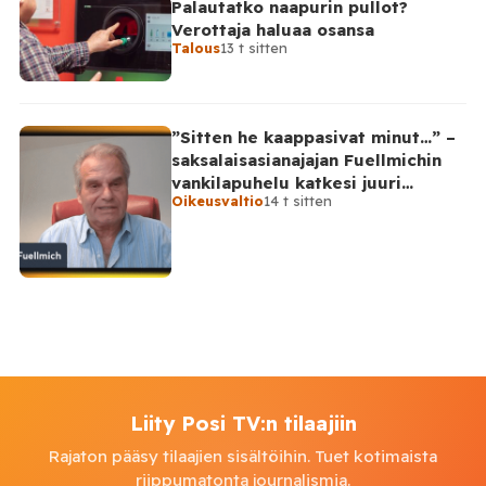
Palautatko naapurin pullot?
Verottaja haluaa osansa
Talous
13 t sitten
”Sitten he kaappasivat minut…” –
saksalaisasianajajan Fuellmichin
vankilapuhelu katkesi juuri
Oikeusvaltio
14 t sitten
kriittisellä hetkellä
Liity Posi TV:n tilaajiin
Rajaton pääsy tilaajien sisältöihin. Tuet kotimaista
riippumatonta journalismia.