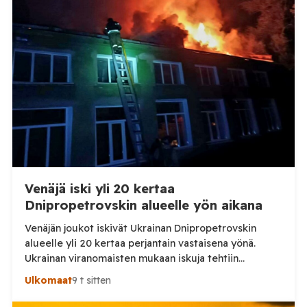
Venäjä iski yli 20 kertaa
Dnipropetrovskin alueelle yön aikana
Venäjän joukot iskivät Ukrainan Dnipropetrovskin
alueelle yli 20 kertaa perjantain vastaisena yönä.
Ukrainan viranomaisten mukaan iskuja tehtiin
drooneilla ja tykistöllä viidelle eri alueelle.
Ulkomaat
9 t sitten
Henkilövahingoilta vältyttiin. Dnipropetrovskin
alueellisen sotilashallinnon johtaja Oleksandr Hanzha