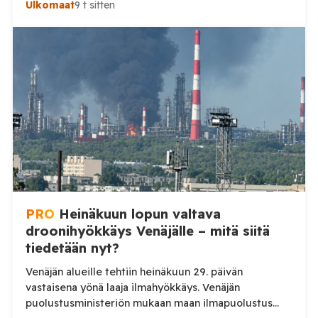
Ulkomaat
9 t sitten
ilmoituksen mukaan ilmapuolustus sieppasi ja tuhosi
yhteensä 203 ukrainalaista kiinteäsiipistä
miehittämätöntä ilma-alusta torstai-illan 6. elokuuta
ja perjantaiaamun 7. elokuuta välisenä aikana.
Ministeriön ilmoitus koskee aikaväliä kello 20–08
Moskovan aikaa. Ministeriön mukaan drooneja
torjuttiin […]
PRO
Heinäkuun lopun valtava
droonihyökkäys Venäjälle – mitä siitä
tiedetään nyt?
Venäjän alueille tehtiin heinäkuun 29. päivän
vastaisena yönä laaja ilmahyökkäys. Venäjän
puolustusministeriön mukaan maan ilmapuolustus