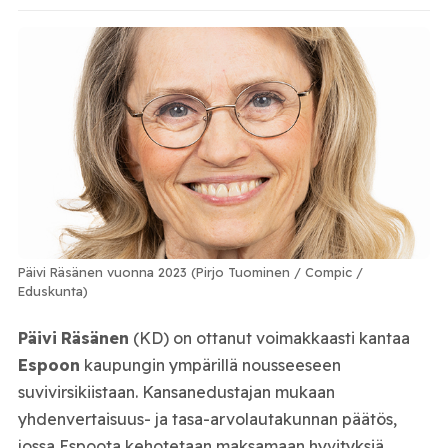
Päivi Räsänen vuonna 2023 (Pirjo Tuominen / Compic /
Eduskunta)
Päivi
Räsänen
(KD) on ottanut voimakkaasti kantaa
Espoon
kaupungin ympärillä nousseeseen
suvivirsikiistaan. Kansanedustajan mukaan
yhdenvertaisuus- ja tasa-arvolautakunnan päätös,
jossa Espoota kehotetaan maksamaan hyvityksiä