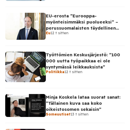
EU-erosta ”Eurooppa-
myönteisimmäksi puolueeksi” –
perussuomalaisten täydellinen
Eu
12 t sitten
takinkääntö
Työttömien Keskusjärjestö: ”100
000 uutta työpaikkaa ei ole
syntymässä leikkauksista”
Politiikka
12 t sitten
Minja Koskela lataa suorat sanat:
”Tällainen kuva saa koko
oikeistosomen sekaisin”
Someuutiset
13 t sitten