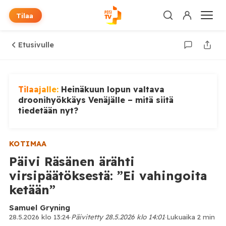
Tilaa
Etusivulle
Tilaajalle:
Heinäkuun lopun valtava
droonihyökkäys Venäjälle – mitä siitä
tiedetään nyt?
KOTIMAA
Päivi Räsänen ärähti
virsipäätöksestä: ”Ei vahingoita
ketään”
Samuel Gryning
28.5.2026 klo 13:24
·
Päivitetty 28.5.2026 klo 14:01
·
Lukuaika 2 min