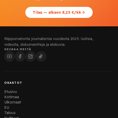
Tilaa — alkaen 8,25 €/kk
Riippumatonta journalismia vuodesta 2019. Uutisia,
videoita, dokumentteja ja elokuvia.
SEURAA MEITÄ
OSASTOT
Etusivu
Kotimaa
Ulkomaat
EU
Talous
Kulttuuri