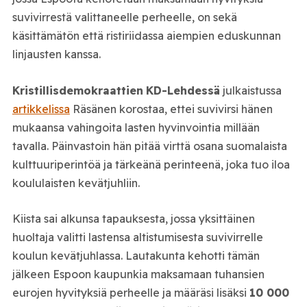
suvivirrestä valittaneelle perheelle, on sekä
käsittämätön että ristiriidassa aiempien eduskunnan
linjausten kanssa.
Kristillisdemokraattien
KD-Lehdessä
julkaistussa
artikkelissa
Räsänen korostaa, ettei suvivirsi hänen
mukaansa vahingoita lasten hyvinvointia millään
tavalla. Päinvastoin hän pitää virttä osana suomalaista
kulttuuriperintöä ja tärkeänä perinteenä, joka tuo iloa
koululaisten kevätjuhliin.
Kiista sai alkunsa tapauksesta, jossa yksittäinen
huoltaja valitti lastensa altistumisesta suvivirrelle
koulun kevätjuhlassa. Lautakunta kehotti tämän
jälkeen Espoon kaupunkia maksamaan tuhansien
eurojen hyvityksiä perheelle ja määräsi lisäksi
10 000