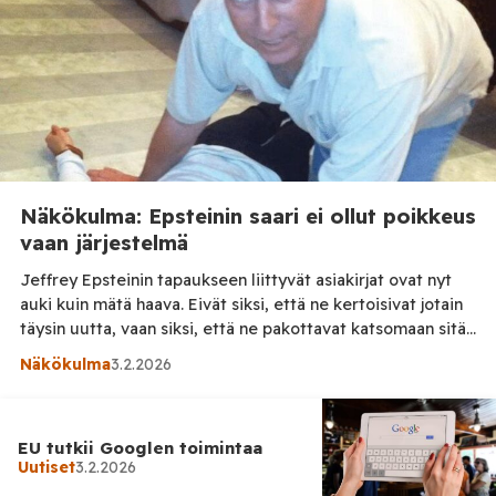
poliisin […]
Näkökulma: Epsteinin saari ei ollut poikkeus
vaan järjestelmä
Jeffrey Epsteinin tapaukseen liittyvät asiakirjat ovat nyt
auki kuin mätä haava. Eivät siksi, että ne kertoisivat jotain
täysin uutta, vaan siksi, että ne pakottavat katsomaan sitä,
minkä moni on halunnut sivuuttaa vuosikausia: eliitin
Näkökulma
3.2.2026
suojassa toiminutta, systemaattista ja poikkeuksellisen
sairasta hyväksikäyttöä. Epsteinin saari ei ollut
lomaparatiisi. Asiakirjojen ja todistusaineiston perusteella
EU tutkii Googlen toimintaa
se näyttäytyy paikkana, jossa valtaa, rahaa […]
Uutiset
3.2.2026