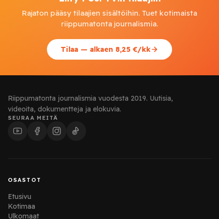
Rajaton pääsy tilaajien sisältöihin. Tuet kotimaista
riippumatonta journalismia.
Tilaa — alkaen 8,25 €/kk
Riippumatonta journalismia vuodesta 2019. Uutisia,
videoita, dokumentteja ja elokuvia.
SEURAA MEITÄ
OSASTOT
Etusivu
Kotimaa
Ulkomaat