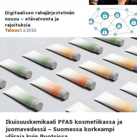
Digitaalisen rahajärjestelmän
nousu – etävalvonta ja
rajoituksia
Talous
3.2.2026
Ulkomaat
3.2.2026
Edustajainhuone harkitsee
rikossyytteen suosittelemista
Bill ja Hillary Clintonia vastaan
Ikuisuuskemikaali PFAS kosmetiikassa ja
juomavedessä – Suomessa korkeampi
yläraja kuin Ruotsissa