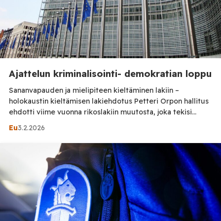
Ajattelun kriminalisointi- demokratian loppu
Sananvapauden ja mielipiteen kieltäminen lakiin –
holokaustin kieltämisen lakiehdotus Petteri Orpon hallitus
ehdotti viime vuonna rikoslakiin muutosta, joka tekisi
holokaustin ja muiden kansainvälisten rikosten
Eu
3.2.2026
kieltämisestä rikoksen: rangaistuksena sakko tai enintään
kaksi vuotta vankeutta. Lakiesitys kriminalisoisi
holokaustin kiistämisen, puolustelun tai vähättelyn. Laki
lisäisi rikoslakiin pykälän ja toisi Suomen lainsäädännön
niinsanotusti ”linjaan” EU:n rasismin ja muukalaisvihan
torjunnan puitteeseen. […]