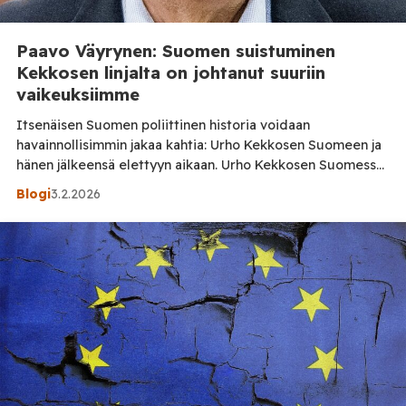
Paavo Väyrynen: Suomen suistuminen
Kekkosen linjalta on johtanut suuriin
vaikeuksiimme
Itsenäisen Suomen poliittinen historia voidaan
havainnollisimmin jakaa kahtia: Urho Kekkosen Suomeen ja
hänen jälkeensä elettyyn aikaan. Urho Kekkosen Suomessa
ulko- ja turvallisuuspolitiikkaa ohjasivat maamme
Blogi
3.2.2026
itsenäisyyden vaaliminen ja kansallisten etujemme
puolustaminen. Ulkosuhteissa keskeisessä asemassa oli
taloudellisen hyvinvointimme turvaaminen. Hyvän
ulkosuhde- ja talouspolitiikan tuottamaa vaurautta jaettiin
oikeudenmukaisesti. Muistettiin ”köyhän asiaa”. Kekkosen
kauden jälkeen Suomi on askel askeleelta […]