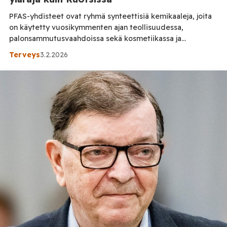
PFAS-yhdisteet ovat ryhmä synteettisiä kemikaaleja, joita
on käytetty vuosikymmenten ajan teollisuudessa,
palonsammutusvaahdoissa sekä kosmetiikassa ja
hygieniatuotteisa niiden vettä, rasvaa ja likaa hylkivien
Terveys
3.2.2026
ominaisuuksien vuoksi. Euroopan kemikaaliviraston (ECHA)
mukaan tietyt PFAS‑aineet on jo rajoitettu EU:ssa
REACH‑asetuksella. Vaikka EU on rajoittanut
PFAS‑yhdisteiden käyttöä tuotteissa turvallisuusriskien
vuoksi, markkinoilla myytävistä tuotteista löytyy silti
merkittäviä määriä PFAS-kemikaaleja. Tuotteissa käytetään
uusia […]