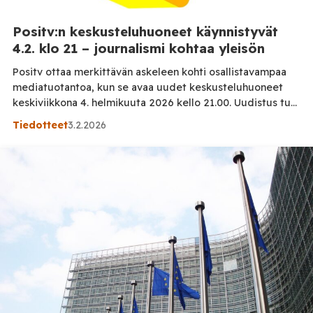
Positv:n keskusteluhuoneet käynnistyvät
4.2. klo 21 – journalismi kohtaa yleisön
Positv ottaa merkittävän askeleen kohti osallistavampaa
mediatuotantoa, kun se avaa uudet keskusteluhuoneet
keskiviikkona 4. helmikuuta 2026 kello 21.00. Uudistus tuo
yleisön lähemmäksi journalismia kuin koskaan aiemmin ja
Tiedotteet
3.2.2026
tekee osallistumisesta keskeisen osan sisältöjen syntyä.
Keskusteluhuoneiden myötä Positv tarjoaa ohjelmaa heti
alusta lähtien jokaiselle arkipäivälle. Tavoitteena on
rakentaa avoin ja vuorovaikutteinen tila, jossa yleisö ei ole
vain […]