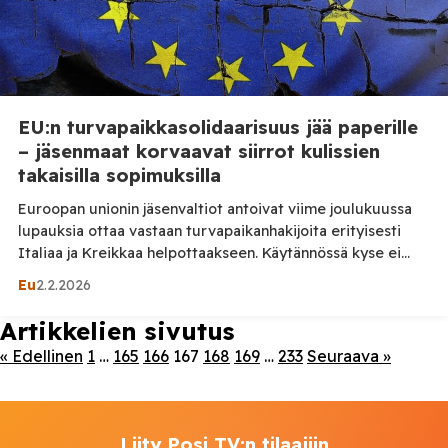
EU:n turvapaikkasolidaarisuus jää paperille
– jäsenmaat korvaavat siirrot kulissien
takaisilla sopimuksilla
Euroopan unionin jäsenvaltiot antoivat viime joulukuussa
lupauksia ottaa vastaan turvapaikanhakijoita erityisesti
Italiaa ja Kreikkaa helpottaakseen. Käytännössä kyse ei
kuitenkaan ole laajamittaisista siirroista, vaan yhä
Eu
2.2.2026
useammin poliittisista järjestelyistä ja korvaavista toimista,
jotka jäävät varsinaisen solidaarisuuden varjoon. Euroopan
Artikkelien sivutus
komission alkuperäinen tavoite oli, että vuosittain noin 30
« Edellinen
1
…
165
166
167
168
169
…
233
Seuraava »
000 turvapaikanhakijaa siirrettäisiin jäsenmaasta toiseen.
Tämä luku kutistui neuvottelujen aikana ensin […]
Liity Posi TV:n tilaajiin