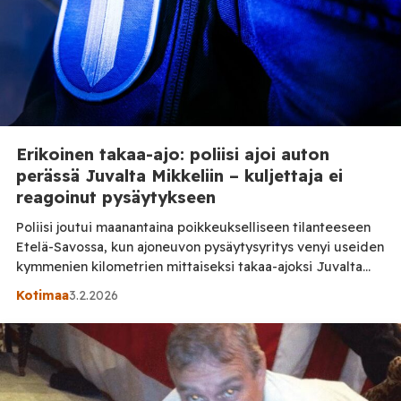
Erikoinen takaa-ajo: poliisi ajoi auton
perässä Juvalta Mikkeliin – kuljettaja ei
reagoinut pysäytykseen
Poliisi joutui maanantaina poikkeukselliseen tilanteeseen
Etelä-Savossa, kun ajoneuvon pysäytysyritys venyi useiden
kymmenien kilometrien mittaiseksi takaa-ajoksi Juvalta
Mikkeliin. Poliisipartio kiinnitti huomiota valtatie 5:llä
Kotimaa
3.2.2026
ajaneeseen autoon, jonka nopeus oli selvästi sallittua
suurempi. Kun poliisi yritti pysäyttää ajoneuvon hälytys- ja
pysäytysvaloin, kuljettaja ei kuitenkaan reagoinut
tilanteeseen, vaan jatkoi matkaansa kohti Mikkeliä.
Ajoneuvo kulki useiden kymmenien kilometrien matkan