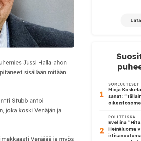
Lata
Suosi
puhemies Jussi Halla-ahon
puhee
 pitäneet sisällään mitään
SOMEUUTISET
Minja Koskela
1
sanat: ”Tälla
entti Stubb antoi
oikeistosome
, joka koski Venäjän ja
POLITIIKKA
Eveliina ”Hit
2
Heinäluoma v
irtisanoutum
voimakkaasti Venäjää ja myös