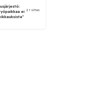
sjärjestö:
2 t sitten
yöpaikkaa ei
eikkauksista”