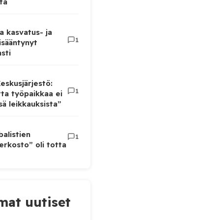
ta
a kasvatus- ja
1
lisääntynyt
sti
eskusjärjestö:
1
ta työpaikkaa ei
ä leikkauksista”
balistien
1
rkosto” oli totta
at uutiset