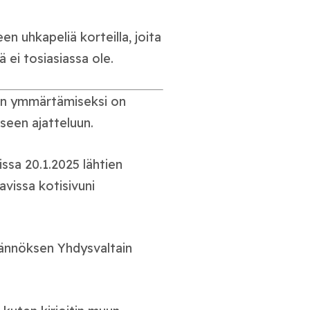
n uhkapeliä korteilla, joita
ä ei tosiasiassa ole.
jen ymmärtämiseksi on
seen ajatteluun.
issa 20.1.2025 lähtien
tavissa kotisivuni
äännöksen Yhdysvaltain