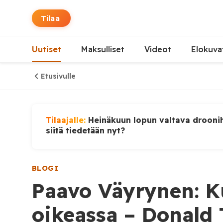
Tilaa
Uutiset
Maksulliset
Videot
Elokuva
Etusivulle
Tilaajalle:
Heinäkuun lopun valtava droonih
siitä tiedetään nyt?
BLOGI
Paavo Väyrynen: 
oikeassa – Donald