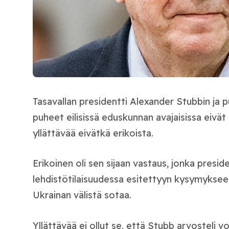
Tasavallan presidentti Alexander Stubbin ja 
puheet eilisissä eduskunnan avajaisissa eivät
yllättävää eivätkä erikoista.
Erikoinen oli sen sijaan vastaus, jonka presid
lehdistötilaisuudessa esitettyyn kysymykseen
Ukrainan välistä sotaa.
Yllättävää ei ollut se, että Stubb arvosteli 