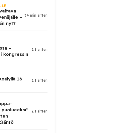
LLE
valtava
34 min sitten
enäjälle –
ään nyt?
ssa –
1 t sitten
ti kongressin
koälyllä 16
1 t sitten
oppa-
 puolueeksi”
2 t sitten
sten
kääntö