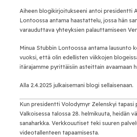
Aiheen blogikirjoitukseeni antoi presidentti 
Lontoossa antama haastattelu, jossa hän san
varauduttava yhteyksien palauttamiseen Ven
Minua Stubbin Lontoossa antama lausunto kov
vuoksi, että olin edellisten viikkojen blogeis
itärajamme pyrittäisiin asteittain avaamaan he
Alla 2.4.2025 julkaisemani blogi sellaisenaan.
Kun presidentti Volodymyr Zelenskyi tapasi 
Valkoisessa talossa 28. helmikuuta, heidän vä
sanaharkka. Verkkouutiset teki suuren palvelu
videotallenteen tapaamisesta.