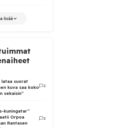
a lisää
tuimmat
naiheet
 lataa suorat
2
inen kuva saa koko
n sekaisin”
as-kuningatar”
aatii Orpoa
2
aan Rantasen