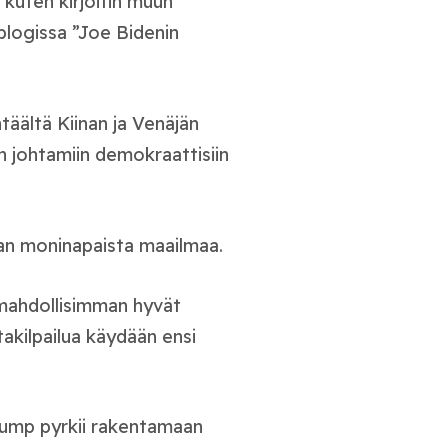
, kuten kirjoitin muun
blogissa ”Joe Bidenin
äältä Kiinan ja Venäjän
in johtamiin demokraattisiin
an moninapaista maailmaa.
 mahdollisimman hyvät
akilpailua käydään ensi
ump pyrkii rakentamaan