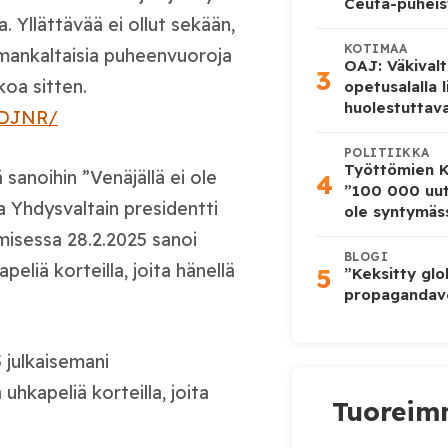
Ceuta-puheis
. Yllättävää ei ollut sekään,
KOTIMAA
mankaltaisia puheenvuoroja
OAJ: Väkivalt
3
koa sitten.
opetusalalla 
huolestuttava
DDJNR/
POLITIIKKA
Työttömien K
ä sanoihin ”Venäjällä ei ole
4
”100 000 uut
a Yhdysvaltain presidentti
ole syntymäss
misessa 28.2.2025 sanoi
BLOGI
eliä korteilla, joita hänellä
5
”Keksitty glo
propagandave
 julkaisemani
uhkapeliä korteilla, joita
Tuoreimm