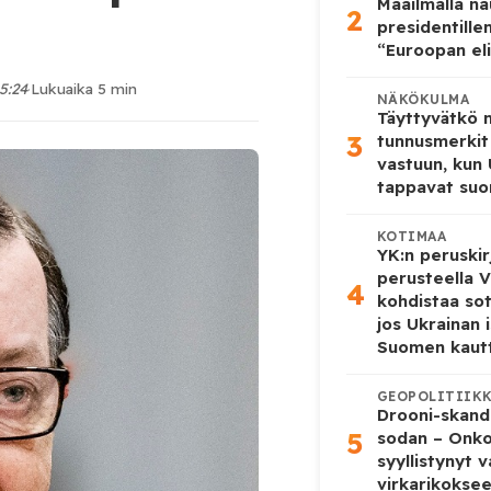
Maailmalla n
2
presidentille
“Euroopan eli
15:24
·
Lukuaika 5 min
NÄKÖKULMA
Täyttyvätkö
3
tunnusmerkit
vastuun, kun
tappavat suo
KOTIMAA
YK:n peruskir
perusteella V
4
kohdistaa so
jos Ukrainan 
Suomen kaut
GEOPOLITIIK
Drooni-skanda
5
sodan – Onk
syyllistynyt 
virkarikokse