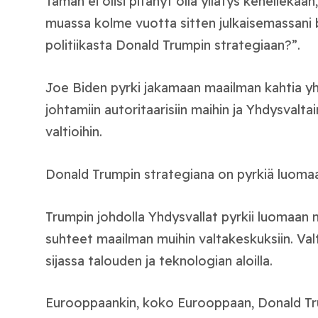
Tämän ei olisi pitänyt olla yllätys kenellekään
muassa kolme vuotta sitten julkaisemassani 
politiikasta Donald Trumpin strategiaan?”.
Joe Biden pyrki jakamaan maailman kahtia yht
johtamiin autoritaarisiin maihin ja Yhdysvalta
valtioihin.
Donald Trumpin strategiana on pyrkiä luoma
Trumpin johdolla Yhdysvallat pyrkii luomaan
suhteet maailman muihin valtakeskuksiin. Valt
sijassa talouden ja teknologian aloilla.
Eurooppaankin, koko Eurooppaan, Donald Tr