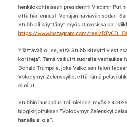
henkilökohtaisesti presidentti Vladimir Putinia
että hän ennusti Venäjän häviävän sodan. Sa
Stubb oli käyttänyt myös Davosissa pari viik
https://www.instagram.com/reel/DTyCD_
Yllättävää oli se, että Stubb kiteytti viestins
kortteja”. Tämä vaikutti suoralta vastaukselt
Donald Trumpille, joka Valkoisen talon tapaa
Volodymyr Zelenskyille, että tämä pelasi uhkap
ei ollut.
Stubbin lausahdus toi mieleeni myös 2.4.2025
blogikirjoituksen ”Volodymyr Zelenskyi pelaa 
hänellä ei ole”.