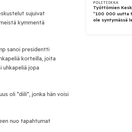
POLITIIKKA
Työttömien Kesku
skustelut sujuivat
”100 000 uutta t
ole syntymässä l
iimeistä kymmentä
mp sanoi presidentti
apeliä korteilla, joita
si uhkapeliä jopa
 oli ”diili”, jonka hän voisi
leen nuo tapahtumat