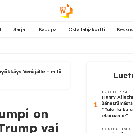
t
Sarjat
Kauppa
Osta lahjakortti
Kesku
yökkäys Venäjälle – mitä
Luet
POLITIIKKA
Henry Aflecht
1
äänestämästä
Kumpi on
“Tulette katu
elämäänne”
 Trump vai
SOMEUUTISET