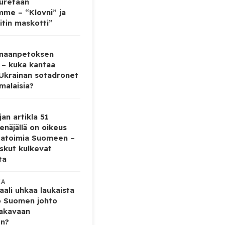
auretaan
mme – “Klovni” ja
itin maskotti”
 maanpetoksen
 – kuka kantaa
 Ukrainan sotadronet
malaisia?
jan artikla 51
enäjällä on oikeus
tatoimia Suomeen –
iskut kulkevat
ta
KA
ali uhkaa laukaista
o Suomen johto
vakavaan
en?