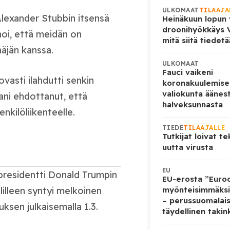
ULKOMAAT
TILAAJA
Alexander Stubbin itsensä
Heinäkuun lopun 
droonihyökkäys V
oi, että meidän on
mitä siitä tiedet
äjän kanssa.
ULKOMAAT
Fauci vaikeni
asti ilahdutti senkin
koronakuulemise
valiokunta äänes
sani ehdottanut, että
halveksunnasta
nkilöliikenteelle.
TIEDE
TILAAJALLE
Tutkijat loivat te
uutta virusta
EU
presidentti Donald Trumpin
EU-erosta ”Euro
myönteisimmäksi
lilleen syntyi melkoinen
– perussuomalai
ksen julkaisemalla 1.3.
täydellinen takin