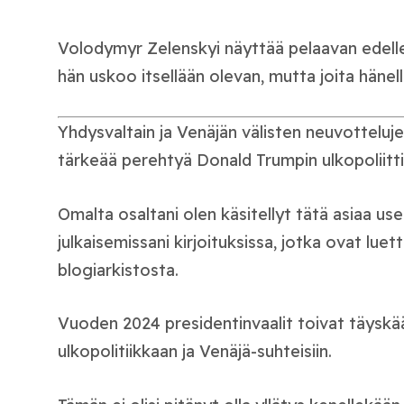
Volodymyr Zelenskyi näyttää pelaavan edellee
hän uskoo itsellään olevan, mutta joita hänell
Yhdysvaltain ja Venäjän välisten neuvottelu
tärkeää perehtyä Donald Trumpin ulkopoliitti
Omalta osaltani olen käsitellyt tätä asiaa use
julkaisemissani kirjoituksissa, jotka ovat luet
blogiarkistosta.
Vuoden 2024 presidentinvaalit toivat täysk
ulkopolitiikkaan ja Venäjä-suhteisiin.