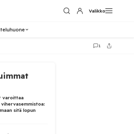
Valikko
steluhuone
1
uimmat
 varoittaa
 vihervasemmistoa:
maan sitä lopun