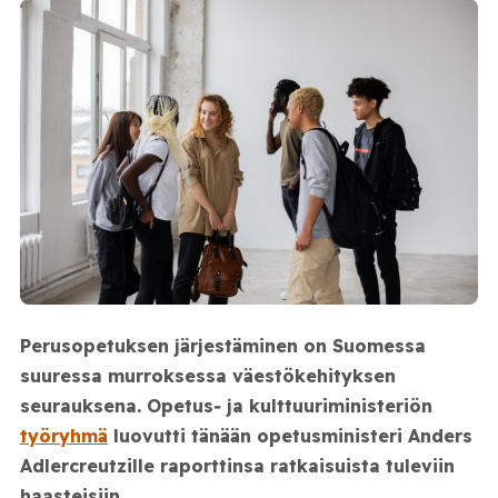
Perusopetuksen järjestäminen on Suomessa
suuressa murroksessa väestökehityksen
seurauksena. Opetus‑ ja kulttuuriministeriön
työryhmä
luovutti tänään opetusministeri Anders
Adlercreutzille raporttinsa ratkaisuista tuleviin
haasteisiin.