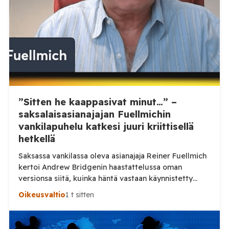
”Sitten he kaappasivat minut…” –
saksalaisasianajajan Fuellmichin
vankilapuhelu katkesi juuri kriittisellä
hetkellä
Saksassa vankilassa oleva asianajaja Reiner Fuellmich
kertoi Andrew Bridgenin haastattelussa oman
versionsa siitä, kuinka häntä vastaan käynnistetty
rikosprosessi sai alkunsa. Juuri kun Fuellmich pääsi
Oikeusvaltio
1 t sitten
kertomuksessaan pidätykseensä, puhelinyhteys
katkesi. Bridgenin mukaan ajankohta herätti
kysymyksiä. Saksalaisen asianajajan Reiner Fuellmichin