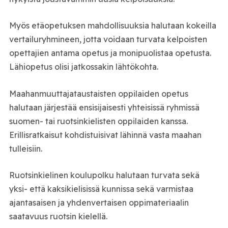
Myös etäopetuksen mahdollisuuksia halutaan kokeilla
vertailuryhmineen, jotta voidaan turvata kelpoisten
opettajien antama opetus ja monipuolistaa opetusta.
Lähiopetus olisi jatkossakin lähtökohta.
Maahanmuuttajataustaisten oppilaiden opetus
halutaan järjestää ensisijaisesti yhteisissä ryhmissä
suomen- tai ruotsinkielisten oppilaiden kanssa.
Erillisratkaisut kohdistuisivat lähinnä vasta maahan
tulleisiin.
Ruotsinkielinen koulupolku halutaan turvata sekä
yksi- että kaksikielisissä kunnissa sekä varmistaa
ajantasaisen ja yhdenvertaisen oppimateriaalin
saatavuus ruotsin kielellä.