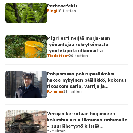
Tämä voi olla yläkanttiin, mutta kuitenkin todella
Perhosefekti
suuri määrä. (Tosin tilanne on jo ilmeisimmin ohi,
Blogi
18 t sitten
mutta koskaan […]
Migri esti neljää marja-alan
työnantajaa rekrytoimasta
työntekijöitä ulkomailta
Tiedotteet
20 t sitten
Pohjanmaan poliisipäälliköksi
hakee nykyinen päällikkö, kokenut
rikoskomisario, vartija ja
Kotimaa
21 t sitten
sarjahakija
Venäjän kerrotaan huijanneen
kolumbialaisia Ukrainan rintamalle
– suurlähetystö kiistää
23 t sitten
osallisuutensa