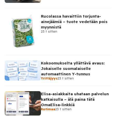
Rucolassa havaittiin torjunta-
ainejäämiä – tuote vedetään pois
myynnistä
23 t sitten
Kokoomukselta yllättävä avaus:
Jokaiselle suomalaiselle
automaattinen Y-tunnus
Yrittäjyys
23 t sitten
Elisa-asiakkaita uhataan palvelun
katkaisulla – älä paina tätä
OmaElisa-linkkiä
Kotimaa
23 t sitten