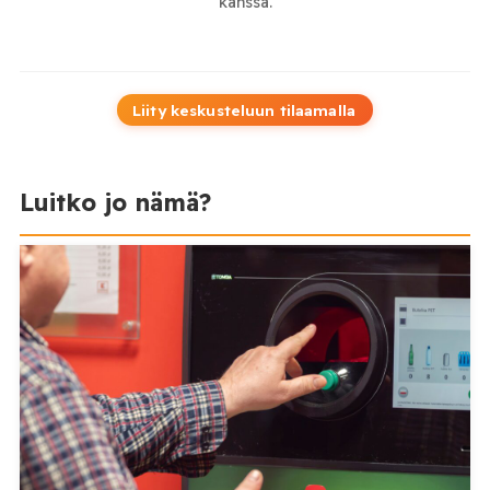
kanssa.
Liity keskusteluun tilaamalla
Luitko jo nämä?