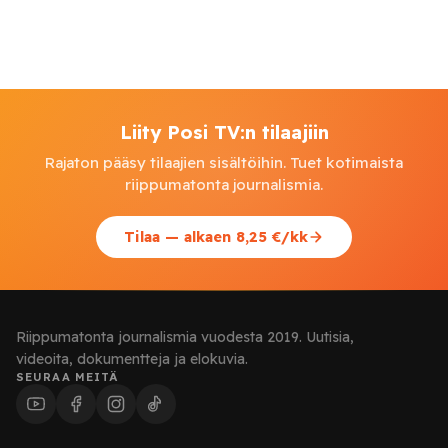
Liity Posi TV:n tilaajiin
Rajaton pääsy tilaajien sisältöihin. Tuet kotimaista
riippumatonta journalismia.
Tilaa — alkaen 8,25 €/kk
Riippumatonta journalismia vuodesta 2019. Uutisia,
videoita, dokumentteja ja elokuvia.
SEURAA MEITÄ