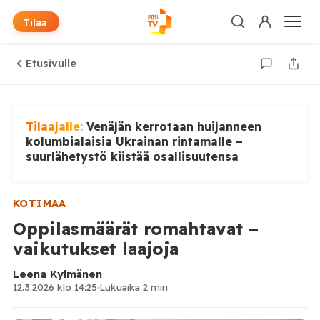
Tilaa
Etusivulle
Tilaajalle:
Venäjän kerrotaan huijanneen
kolumbialaisia Ukrainan rintamalle –
suurlähetystö kiistää osallisuutensa
KOTIMAA
Oppilasmäärät romahtavat –
vaikutukset laajoja
Leena Kylmänen
12.3.2026 klo 14:25
·
Lukuaika 2 min