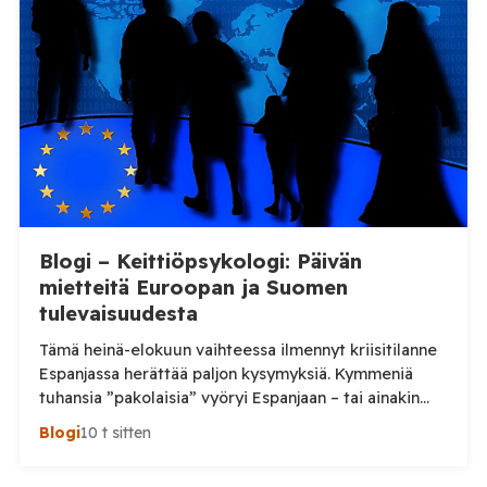
ja Britannian entisen kansanedustajan Andrew
Bridgenin välinen vankilapuhelu sai dramaattisen
päätöksen, kun yhteys katkesi kesken Fuellmichin
selostuksen. Tilaa […]
Blogi – Keittiöpsykologi: Päivän
mietteitä Euroopan ja Suomen
tulevaisuudesta
Tämä heinä-elokuun vaihteessa ilmennyt kriisitilanne
Espanjassa herättää paljon kysymyksiä. Kymmeniä
tuhansia ”pakolaisia” vyöryi Espanjaan – tai ainakin
tuhansia, kun en aivan tarkkaa tilannetta tiedä.
Blogi
10 t sitten
Viimeisin tieto, jonka näin oli perjantai-illalta
somepäivityksessä n. 60 000, eli aivan järjetön määrä.