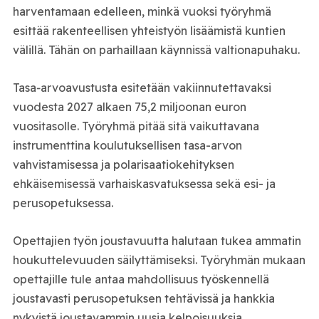
harventamaan edelleen, minkä vuoksi työryhmä
esittää rakenteellisen yhteistyön lisäämistä kuntien
välillä. Tähän on parhaillaan käynnissä valtionapuhaku.
Tasa‑arvoavustusta esitetään vakiinnutettavaksi
vuodesta 2027 alkaen 75,2 miljoonan euron
vuositasolle. Työryhmä pitää sitä vaikuttavana
instrumenttina koulutuksellisen tasa-arvon
vahvistamisessa ja polarisaatiokehityksen
ehkäisemisessä varhaiskasvatuksessa sekä esi- ja
perusopetuksessa.
Opettajien työn joustavuutta halutaan tukea ammatin
houkuttelevuuden säilyttämiseksi. Työryhmän mukaan
opettajille tule antaa mahdollisuus työskennellä
joustavasti perusopetuksen tehtävissä ja hankkia
nykyistä joustavammin uusia kelpoisuuksia.