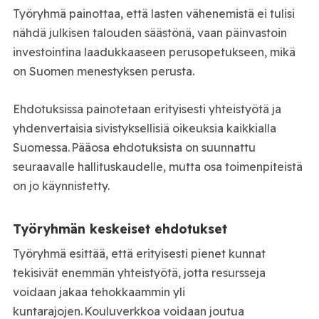
Työryhmä painottaa, että lasten vähene­mistä ei tulisi
nähdä julkisen talouden säästönä, vaan päinvastoin
investointina laadukkaaseen perusopetukseen, mikä
on Suomen menestyksen perusta.
Ehdotuksissa painotetaan erityisesti yhteistyötä ja
yhdenvertaisia sivistyksellisiä oikeuksia kaikkialla
Suomessa. Pääosa ehdotuksista on suunnattu
seuraavalle hallituskaudelle, mutta osa toimenpiteistä
on jo käynnistetty.
Työryhmän keskeiset ehdotukset
Työryhmä esittää, että erityisesti pienet kunnat
tekisivät enemmän yhteistyötä, jotta resursseja
voidaan jakaa tehokkaammin yli
kuntarajojen. Kouluverkkoa voidaan joutua