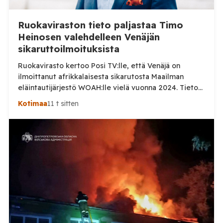
Ruokaviraston tieto paljastaa Timo
Heinosen valehdelleen Venäjän
sikaruttoilmoituksista
Ruokavirasto kertoo Posi TV:lle, että Venäjä on
ilmoittanut afrikkalaisesta sikarutosta Maailman
eläintautijärjestö WOAH:lle vielä vuonna 2024. Tieto
haastaa kokoomuksen kansanedustaja Timo Heinosen
Kotimaa
11 t sitten
(kok.) esittämän väitteen Venäjän
sikaruttoilmoituksista. Suomi on puolestaan
ilmoittanut tuoreesta Virolahden tapauksesta sekä
WOAH:n kautta että suoraan Venäjän
eläinlääkintäviranomaisille. Ruokavirasto kertoi Posi
TV:lle tarkempia tietoja Suomen ensimmäisestä
afrikkalaisen sikaruton tapauksesta sekä
eläintautitietojen vaihdosta […]