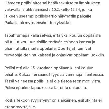
Hämeen poliisilaitos sai hätäkeskukselta ilmoituksen
väkivallalla uhkaamisesta 10.2. kello 12.24, jonka
jälkeen useampi poliisipartio hälytettiin paikalle.
Paikalla oli myös ensihoidon yksikkö.
Tapahtumapaikalla selvisi, että yksi koulun oppilaista
oli tullut kouluun sisälle terävän esineen kanssa ja
uhannut sillä muita oppilaita. Opettajat toimivat
turvaohjeiden mukaisesti ja ohjasivat oppilaat luokkiin.
Poliisi otti alle 15-vuotiaan oppilaan kiinni koulun
pihalta. Kukaan ei saanut fyysisiä vammoja tilanteessa.
Tässä vaiheessa poliisilla ei ole tietoa teon motiivista.
Poliisi epäilee tapauksessa laitonta uhkausta.
Koska tekoon syyllistynyt on alaikäinen, esitutkinta ei
etene syyttäjälle.