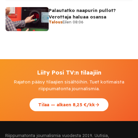
Palautatko naapurin pullot?
Verottaja haluaa osansa
Talous
Eilen 08:06
Liity Posi TV:n tilaajiin
Rajaton pääsy tilaajien sisältöihin. Tuet kotimaista
riippumatonta journalismia.
Tilaa — alkaen 8,25 €/kk
Riippumatonta journalismia vuodesta 2019. Uutisia,