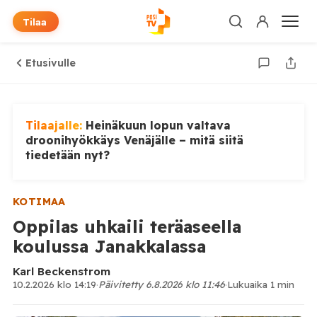
Tilaa
Etusivulle
Tilaajalle:
Heinäkuun lopun valtava
droonihyökkäys Venäjälle – mitä siitä
tiedetään nyt?
KOTIMAA
Oppilas uhkaili teräaseella
koulussa Janakkalassa
Karl Beckenstrom
10.2.2026 klo 14:19
·
Päivitetty 6.8.2026 klo 11:46
·
Lukuaika 1 min