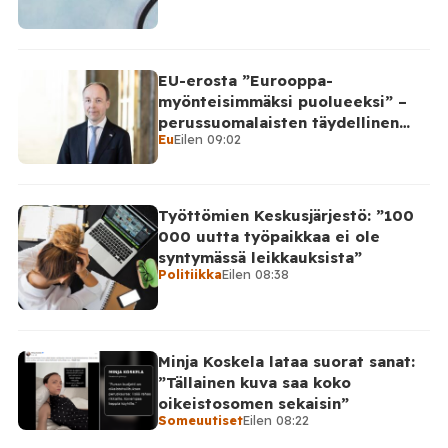
EU-erosta ”Eurooppa-
myönteisimmäksi puolueeksi” –
perussuomalaisten täydellinen
Eu
Eilen 09:02
takinkääntö
Työttömien Keskusjärjestö: ”100
000 uutta työpaikkaa ei ole
syntymässä leikkauksista”
Politiikka
Eilen 08:38
Minja Koskela lataa suorat sanat:
”Tällainen kuva saa koko
oikeistosomen sekaisin”
Someuutiset
Eilen 08:22