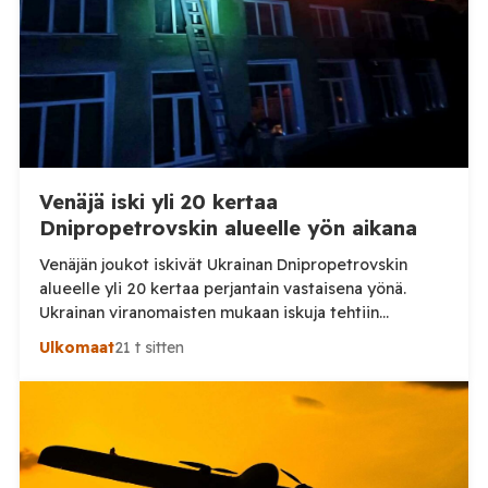
Venäjä iski yli 20 kertaa
Dnipropetrovskin alueelle yön aikana
Venäjän joukot iskivät Ukrainan Dnipropetrovskin
alueelle yli 20 kertaa perjantain vastaisena yönä.
Ukrainan viranomaisten mukaan iskuja tehtiin
drooneilla ja tykistöllä viidelle eri alueelle.
Ulkomaat
21 t sitten
Henkilövahingoilta vältyttiin. Dnipropetrovskin
alueellisen sotilashallinnon johtaja Oleksandr Hanzha
kertoi perjantaiaamuna 7. elokuuta julkaisemassaan
Telegram-päivityksessä, että Venäjän joukot
hyökkäsivät yön aikana yli 20 kertaa viidelle alueelle.
Nikopolin alueella iskuja kohdistui Nikopolin