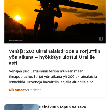
kaupunkiin sekä […]
Venäjä: 203 ukrainalaisdroonia torjuttiin
yön aikana – hyökkäys ulottui Uralille
asti
Venäjän puolustusministeriön mukaan maan
ilmapuolustus torjui yön aikana yli 200 ukrainalaista
lennokkia. Drooneja havaittiin laajalla alueella aina
Uralille asti. Venäjän puolustusministeriön virallisen
Ulkomaat
21 t sitten
ilmoituksen mukaan ilmapuolustus sieppasi ja tuhosi
yhteensä 203 ukrainalaista kiinteäsiipistä
miehittämätöntä ilma-alusta torstai-illan 6. elokuuta
Heinäkuun lopun valtava
ja perjantaiaamun 7. elokuuta välisenä aikana.