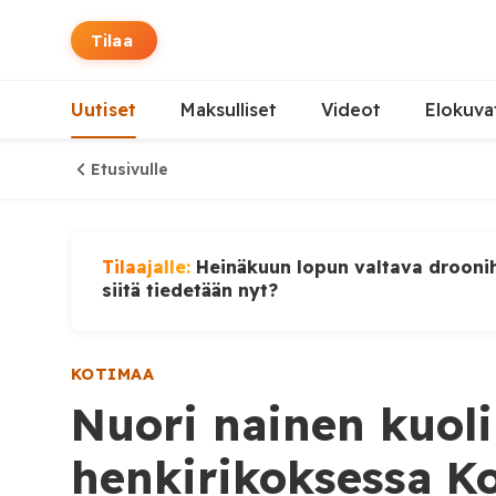
Tilaa
Uutiset
Maksulliset
Videot
Elokuva
Etusivulle
Tilaajalle:
Heinäkuun lopun valtava droonih
siitä tiedetään nyt?
KOTIMAA
Nuori nainen kuoli
henkirikoksessa K