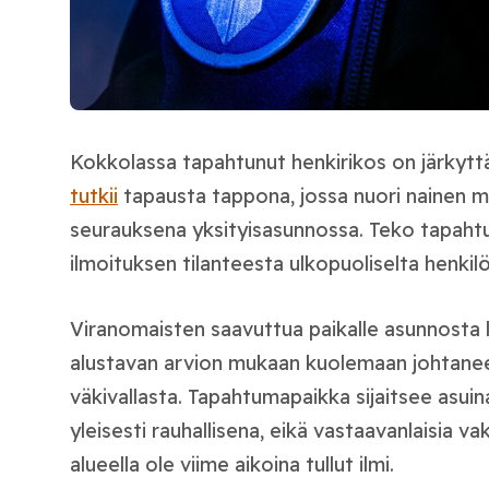
Kokkolassa tapahtunut henkirikos on järkyttä
tutkii
tapausta tappona, jossa nuori nainen m
seurauksena yksityisasunnossa. Teko tapahtui t
ilmoituksen tilanteesta ulkopuoliselta henkilö
Viranomaisten saavuttua paikalle asunnosta lö
alustavan arvion mukaan kuolemaan johtane
väkivallasta. Tapahtumapaikka sijaitsee asuina
yleisesti rauhallisena, eikä vastaavanlaisia va
alueella ole viime aikoina tullut ilmi.