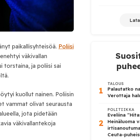
Lata
nyt paikallisyhteisöä.
Poliisi
Suosi
enehtyi väkivallan
puhee
orstaina, ja poliisi sai
ltä.
TALOUS
1
Palautatko na
ytyi kuollut nainen. Poliisin
Verottaja ha
et vammat olivat seurausta
POLITIIKKA
lueella, jota pidetään
Eveliina ”Hit
2
Heinäluoma v
kavia väkivallantekoja
irtisanoutum
Ceuta-puheis