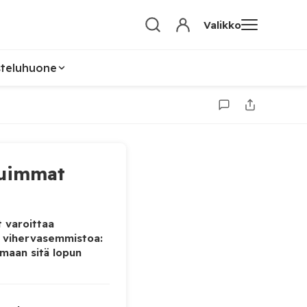
Valikko
steluhuone
uimmat
 varoittaa
 vihervasemmistoa:
maan sitä lopun