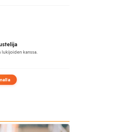
stelija
 lukijoiden kanssa.
malla