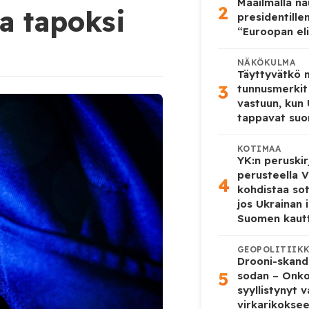
Maailmalla n
2
oa tapoksi
presidentille
“Euroopan eli
NÄKÖKULMA
Täyttyvätkö
3
tunnusmerkit
vastuun, kun
tappavat suo
KOTIMAA
YK:n peruskir
perusteella V
4
kohdistaa so
jos Ukrainan 
Suomen kaut
GEOPOLITIIK
Drooni-skanda
5
sodan – Onk
syyllistynyt 
virkarikokse