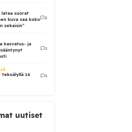
 lataa suorat
2
inen kuva saa koko
n sekaisin”
a kasvatus- ja
1
lisääntynyt
sti
LLE
t tekoälyllä 16
1
at uutiset