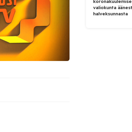
koronakuulemise
valiokunta äänes
halveksunnasta