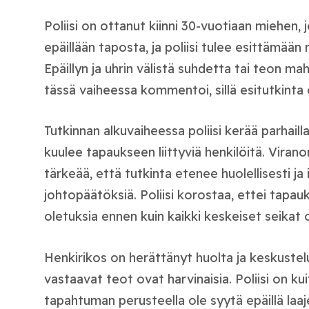
Poliisi on ottanut kiinni 30-vuotiaan miehen, 
epäillään taposta, ja poliisi tulee esittämään
Epäillyn ja uhrin välistä suhdetta tai teon mahd
tässä vaiheessa kommentoi, sillä esitutkinta
Tutkinnan alkuvaiheessa poliisi kerää parhaill
kuulee tapaukseen liittyviä henkilöitä. Vira
tärkeää, että tutkinta etenee huolellisesti ja
johtopäätöksiä. Poliisi korostaa, ettei tapa
oletuksia ennen kuin kaikki keskeiset seikat o
Henkirikos on herättänyt huolta ja keskustel
vastaavat teot ovat harvinaisia. Poliisi on ku
tapahtuman perusteella ole syytä epäillä laaje