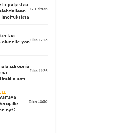
eto paljastaa
17 t sitten
alehdelleen
ilmoituksista
 kertaa
Eilen 12:13
 alueelle yön
nalaisdroonia
Eilen 11:35
kana –
ralille asti
LLE
valtava
Eilen 10:30
enäjälle –
ään nyt?