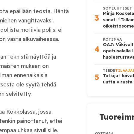
SOMEUUTISET
jota epäillään teosta. Häntä
Minja Koskela
3
sanat: ”Tälla
 miehen vangittavaksi.
oikeistosome
ollista motiivia poliisi ei
 on vasta alkuvaiheessa.
KOTIMAA
OAJ: Väkivalt
4
opetusalalla 
aan teknistä näyttöä ja
huolestuttava
nomaisten mukaan on
TIEDE
TILAAJA
 ilman ennenaikaisia
5
Tutkijat loiva
uutta virusta
uksesta ole syytä tehdä
n selvitetty.
ua Kokkolassa, jossa
Tuoreimm
itenkin painottanut, ettei
mpaa uhkaa sivullisille.
KOTIMAA