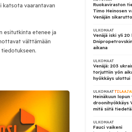
Ruokaviraston ti
ei katsota vaarantavan
Timo Heinosen v
Venäjän sikarutto
ULKOMAAT
n esitutkinta etenee ja
Venäjä iski yli 20
kehottavat välttämään
Dnipropetrovskin
aikana
n tiedotukseen.
ULKOMAAT
Venäjä: 203 ukrai
torjuttiin yön ai
hyökkäys ulottui U
ULKOMAAT
TILAAJA
Heinäkuun lopun 
droonihyökkäys V
mitä siitä tiedet
ULKOMAAT
Fauci vaikeni