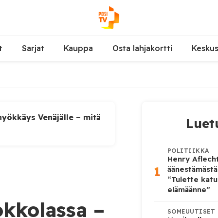
t
Sarjat
Kauppa
Osta lahjakortti
Kesku
yökkäys Venäjälle – mitä
Luet
POLITIIKKA
Henry Aflecht
1
äänestämästä
“Tulette katu
elämäänne”
okkolassa –
SOMEUUTISET