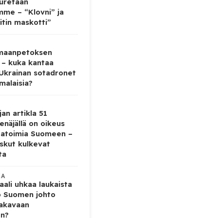
auretaan
mme – “Klovni” ja
itin maskotti”
 maanpetoksen
 – kuka kantaa
 Ukrainan sotadronet
malaisia?
jan artikla 51
enäjällä on oikeus
tatoimia Suomeen –
iskut kulkevat
ta
KA
ali uhkaa laukaista
o Suomen johto
vakavaan
en?