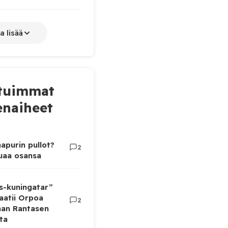
a lisää
tuimmat
naiheet
apurin pullot?
2
luaa osansa
as-kuningatar”
aatii Orpoa
2
aan Rantasen
ta