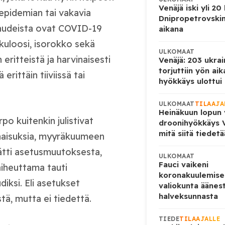
Venäjä iski yli 20
 epidemian tai vakavia
Dnipropetrovskin
 taudeista ovat COVID-19
aikana
rkuloosi, isorokko sekä
ULKOMAAT
eritteistä ja harvinaisesti
Venäjä: 203 ukrai
torjuttiin yön ai
erittäin tiiviissä tai
hyökkäys ulottui U
ULKOMAAT
TILAAJA
Heinäkuun lopun 
po kuitenkin julistivat
droonihyökkäys V
mitä siitä tiedet
inaisuksia, myyräkuumeen
äätti asetusmuutoksesta,
ULKOMAAT
Fauci vaikeni
aiheuttama tauti
koronakuulemise
diksi. Eli asetukset
valiokunta äänes
halveksunnasta
ä, mutta ei tiedettä.
TIEDE
TILAAJALLE