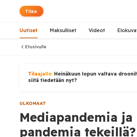
Tilaa
Uutiset
Maksulliset
Videot
Elokuva
Etusivulle
Tilaajalle:
Heinäkuun lopun valtava droonih
siitä tiedetään nyt?
ULKOMAAT
Mediapandemia ja p
pandemia tekeillä?