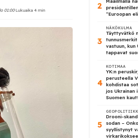
Maailmalla n
2
presidentille
lo 01:00
·
Lukuaika 4 min
“Euroopan eli
NÄKÖKULMA
Täyttyvätkö
3
tunnusmerkit
vastuun, kun
tappavat suo
KOTIMAA
YK:n peruskir
perusteella V
4
kohdistaa so
jos Ukrainan 
Suomen kaut
GEOPOLITIIK
Drooni-skanda
5
sodan – Onk
syyllistynyt 
virkarikokse