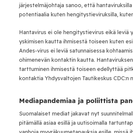
järjestelmäjohtaja sanoo, että hanta­viruksill
potentiaalia kuten hengitystieviruksilla, kute
Hantavirus ei ole hengitystievirus eikä leviä 
yskimisen kautta ihmisestä toiseen kuten esi
Andes-virus ei leviä satunnaisessa kohtaamis
ohimenevän kontaktin kautta. Hantaviruksen 
tarttuminen ihmisestä toiseen edellyttää pitk
kontaktia Yhdysvaltojen Tautikeskus CDC:n 
Mediapandemiaa ja poliittista p
Suomalaiset mediat jakavat nyt suunnitelma
pitämällä asiaa esillä ja uutisoimalla tartunt
vanhoja myyräkuumetapauksia esille, missä i