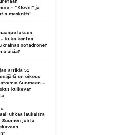
auretaan
mme – “Klovni” ja
itin maskotti”
 maanpetoksen
 – kuka kantaa
 Ukrainan sotadronet
malaisia?
jan artikla 51
enäjällä on oikeus
tatoimia Suomeen –
iskut kulkevat
ta
KA
ali uhkaa laukaista
o Suomen johto
vakavaan
en?