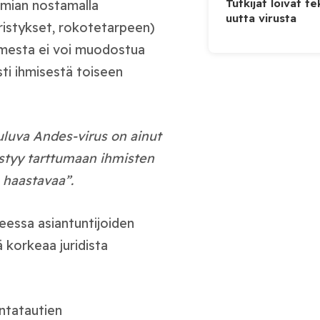
Tutkijat loivat te
emian nostamalla
uutta virusta
ristykset, rokotetarpeen)
uumesta ei voi muodostua
asti ihmisestä toiseen
uluva Andes-virus on ainut
ystyy tarttumaan ihmisten
 haastavaa”.
teessa asiantuntijoiden
ä korkeaa juridista
ntatautien