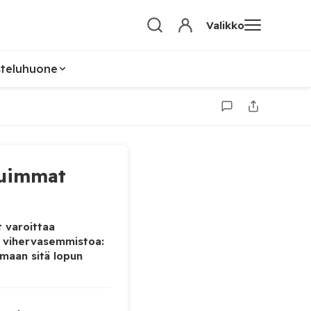
Valikko
steluhuone
uimmat
 varoittaa
 vihervasemmistoa:
maan sitä lopun