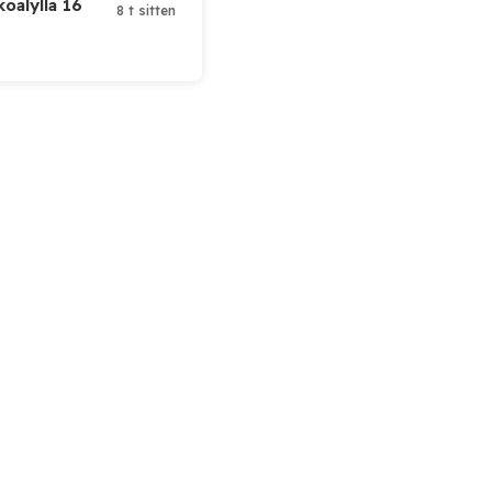
koälyllä 16
8 t sitten