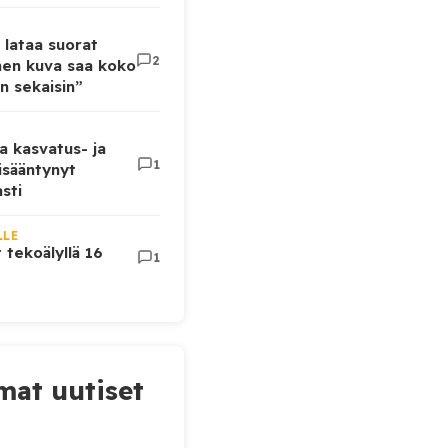
 lataa suorat
2
inen kuva saa koko
n sekaisin”
a kasvatus- ja
1
lisääntynyt
sti
LLE
t tekoälyllä 16
1
at uutiset