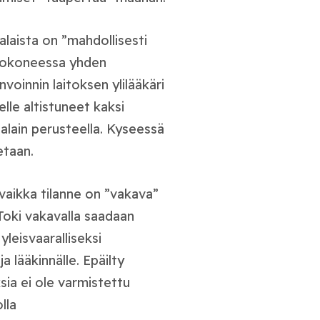
laista on ”mahdollisesti
entokoneessa yhden
voinnin laitoksen ylilääkäri
le altistuneet kaksi
alain perusteella. Kyseessä
etaan.
vaikka tilanne on ”vakava”
. Toki vakavalla saadaan
yleisvaaralliseksi
a lääkinnälle. Epäilty
ksia ei ole varmistettu
lla