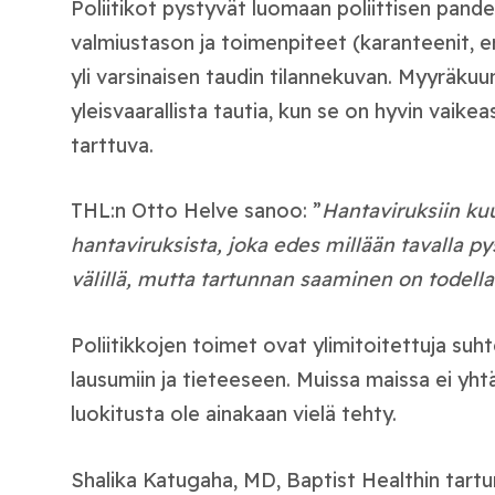
Poliitikot pystyvät luomaan poliittisen pand
valmiustason ja toimenpiteet (karanteenit, e
yli varsinaisen taudin tilannekuvan. Myyräk
yleisvaarallista tautia, kun se on hyvin vaike
tarttuva.
THL:n Otto Helve sanoo: ”
Hantaviruksiin ku
hantaviruksista, joka edes millään tavalla p
välillä, mutta tartunnan saaminen on todella
Poliitikkojen toimet ovat ylimitoitettuja suh
lausumiin ja tieteeseen. Muissa maissa ei yht
luokitusta ole ainakaan vielä tehty.
Shalika Katugaha, MD, Baptist Healthin tartu