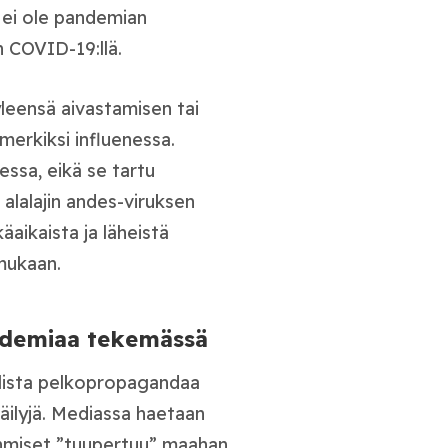
a ei ole pandemian
n COVID-19:llä.
yleensä aivastamisen tai
merkiksi influenessa.
essa, eikä se tartu
alalajin andes-viruksen
äaikaista ja läheistä
mukaan.
andemiaa tekemässä
llista pelkopropagandaa
apäilyjä. Mediassa haetaan
hmiset ”tuupertuu” maahan.