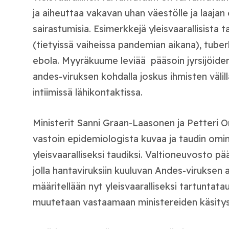
ja aiheuttaa vakavan uhan väestölle ja laajan
sairastumisia. Esimerkkejä yleisvaarallisista
(tietyissä vaiheissa pandemian aikana), tube
ebola. Myyräkuume leviää pääsoin jyrsijöiden 
andes-viruksen kohdalla joskus ihmisten välillä 
intiimissä lähikontaktissa.
Ministerit Sanni Graan-Laasonen ja Petteri Or
vastoin epidemiologista kuvaa ja taudin om
yleisvaaralliseksi taudiksi. Valtioneuvosto p
jolla hantaviruksiin kuuluvan Andes-viruksen 
määritellään nyt yleisvaaralliseksi tartuntatau
muutetaan vastaamaan ministereiden käsityst