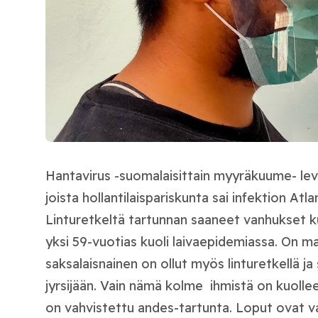
Hantavirus -suomalaisittain myyräkuume- leviä
joista hollantilaispariskunta sai infektion Atlant
Linturetkeltä tartunnan saaneet vanhukset kuo
yksi 59-vuotias kuoli laivaepidemiassa. On ma
saksalaisnainen on ollut myös linturetkellä j
jyrsijään. Vain nämä kolme ihmistä on kuollee
on vahvistettu andes-tartunta. Loput ovat v