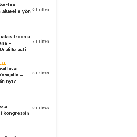
 kertaa
6 t sitten
 alueelle yön
nalaisdroonia
7 t sitten
kana –
ralille asti
LLE
valtava
8 t sitten
enäjälle –
ään nyt?
ssa –
8 t sitten
ti kongressin