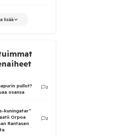
a lisää
tuimmat
naiheet
apurin pullot?
2
luaa osansa
as-kuningatar”
aatii Orpoa
2
aan Rantasen
ta