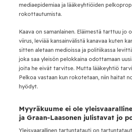
mediaepidemiaa ja lääkeyhtiöiden pelkopro
rokottautumista.
Kaava on samanlainen. Eläimestä tarttuu jo 
viirus, leviää kansainvälistä kanavaa kuten kan
sitten aletaan medioissa ja politiikassa lev
joka saa yleisön pelokkaina odottamaan uusia
joita he eivät tarvitse. Mutta lääkeyhtiö tarv
Pelkoa vastaan kun rokotetaan, niin haitat 
hyödyt.
Myyräkuume ei ole yleisvaarallin
ja Graan-Laasonen julistavat jo po
Yleisvaarallinen tartuntatauti on tartuntatauti