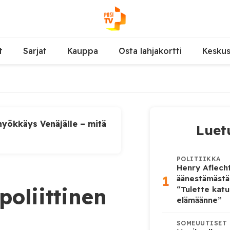
t
Sarjat
Kauppa
Osta lahjakortti
Kesku
yökkäys Venäjälle – mitä
Luet
POLITIIKKA
Henry Aflecht
1
äänestämästä
oliittinen
“Tulette katu
elämäänne”
SOMEUUTISET