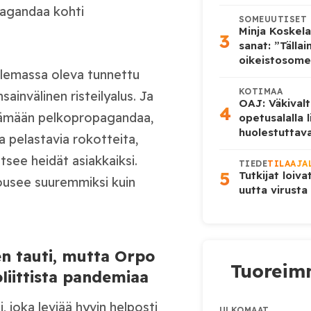
pagandaa kohti
SOMEUUTISET
Minja Koskela
3
sanat: ”Tälla
oikeistosome
olemassa oleva tunnettu
KOTIMAA
sainvälinen risteilyalus. Ja
OAJ: Väkivalt
4
ittämään pelkopropagandaa,
opetusalalla 
huolestuttava
 pelastavia rokotteita,
itsee heidät asiakkaiksi.
TIEDE
TILAAJA
5
Tutkijat loiva
nousee suuremmiksi kuin
uutta virusta
en tauti, mutta Orpo
Tuoreimm
liittista pandemiaa
, joka leviää hyvin helposti
ULKOMAAT