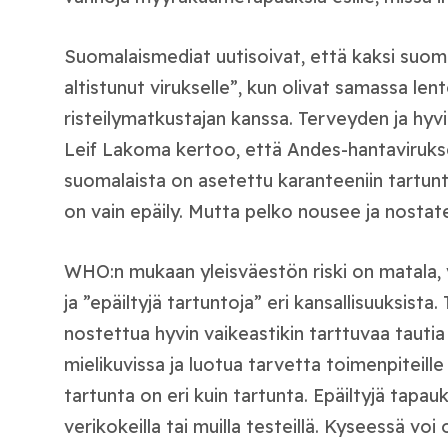
Suomalaismediat uutisoivat, että kaksi suoma
altistunut virukselle”, kun olivat samassa l
risteilymatkustajan kanssa. Terveyden ja hyvin
Leif Lakoma kertoo, että Andes-hantaviruksel
suomalaista on asetettu karanteeniin tartunt
on vain epäily. Mutta pelko nousee ja nostat
WHO:n mukaan yleisväestön riski on matala, 
ja ”epäiltyjä tartuntoja” eri kansallisuuksista
nostettua hyvin vaikeastikin tarttuvaa tautia 
mielikuvissa ja luotua tarvetta toimenpiteille j
tartunta on eri kuin tartunta. Epäiltyjä tapau
verikokeilla tai muilla testeillä. Kyseessä voi o