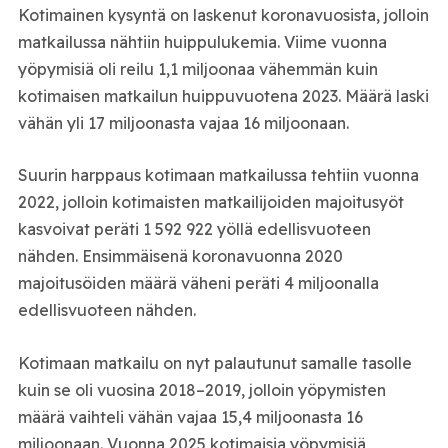
Kotimainen kysyntä on laskenut koronavuosista, jolloin
matkailussa nähtiin huippulukemia. Viime vuonna
yöpymisiä oli reilu 1,1 miljoonaa vähemmän kuin
kotimaisen matkailun huippuvuotena 2023. Määrä laski
vähän yli 17 miljoonasta vajaa 16 miljoonaan.
Suurin harppaus kotimaan matkailussa tehtiin vuonna
2022, jolloin kotimaisten matkailijoiden majoitusyöt
kasvoivat peräti 1 592 922 yöllä edellisvuoteen
nähden. Ensimmäisenä koronavuonna 2020
majoitusöiden määrä väheni peräti 4 miljoonalla
edellisvuoteen nähden.
Kotimaan matkailu on nyt palautunut samalle tasolle
kuin se oli vuosina 2018–2019, jolloin yöpymisten
määrä vaihteli vähän vajaa 15,4 miljoonasta 16
miljoonaan. Vuonna 2025 kotimaisia yöpymisiä