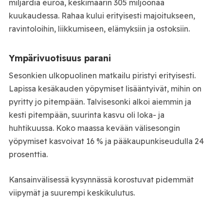
miljardia euroa, keskimäärin 305 miljoonaa
kuukaudessa. Rahaa kului erityisesti majoitukseen,
ravintoloihin, liikkumiseen, elämyksiin ja ostoksiin.
Ympärivuotisuus parani
Sesonkien ulkopuolinen matkailu piristyi erityisesti.
Lapissa kesäkauden yöpymiset lisääntyivät, mihin on
pyritty jo pitempään. Talvisesonki alkoi aiemmin ja
kesti pitempään, suurinta kasvu oli loka- ja
huhtikuussa. Koko maassa kevään välisesongin
yöpymiset kasvoivat 16 % ja pääkaupunkiseudulla 24
prosenttia.
Kansainvälisessä kysynnässä korostuvat pidemmät
viipymät ja suurempi keskikulutus.