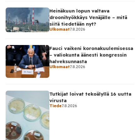
Heinäkuun lopun valtava
droonihyökkäys Venäjälle – mitä
siitä tiedetään nyt?
Ulkomaat
7.8.2026
Fauci vaikeni koronakuulemisessa
– valiokunta äänesti kongressin
halveksunnasta
Ulkomaat
7.8.2026
Tutkijat loivat tekoälyllä 16 uutta
virusta
Tiede
7.8.2026