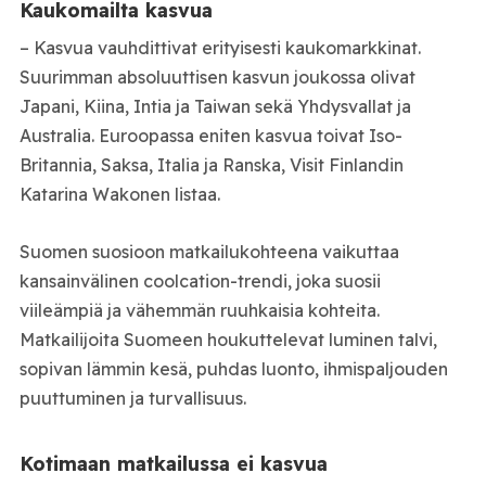
Kaukomailta kasvua
– Kasvua vauhdittivat erityisesti kaukomarkkinat.
Suurimman absoluuttisen kasvun joukossa olivat
Japani, Kiina, Intia ja Taiwan sekä Yhdysvallat ja
Australia. Euroopassa eniten kasvua toivat Iso-
Britannia, Saksa, Italia ja Ranska, Visit Finlandin
Katarina Wakonen listaa.
Suomen suosioon matkailukohteena vaikuttaa
kansainvälinen coolcation-trendi, joka suosii
viileämpiä ja vähemmän ruuhkaisia kohteita.
Matkailijoita Suomeen houkuttelevat luminen talvi,
sopivan lämmin kesä, puhdas luonto, ihmispaljouden
puuttuminen ja turvallisuus.
Kotimaan matkailussa ei kasvua