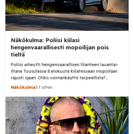
Näkökulma: Poliisi kiilasi
hengenvaarallisesti mopoilijan pois
tieltä
Poliisi aiheutti hengenvaarallisen tilanteen lauantai-
iltana Tuusulassa 8.elokuuta kiilatessaan mopoilijan
rajusti ojaan. Oliko voimankäyttö tarpeellista?
Tuusulassa järjestetyssä mopomiitissä nuori kuljettaja
Näkökulma
3 t sitten
noin 15 vuotias lähti lauantai-iltana ajamaan poliisia
karkuun. On vielä epäselvää mikä aiheutti karkuun
lähtemisen, mutta selkeästi poliisin voimankäyttö oli
ylimitoitettua joka vaaransi nuoren kuljettajan
hengen. Sosiaalisessa mediassa levinneellä videolla
poliisi ajaa nuoren mopoilijan vierelle ja […]