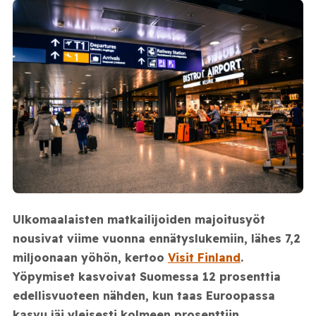
Ulkomaalaisten matkailijoiden majoitusyöt
nousivat viime vuonna ennätyslukemiin, lähes 7,2
miljoonaan yöhön, kertoo
Visit Finland
.
Yöpymiset kasvoivat Suomessa 12 prosenttia
edellisvuoteen nähden, kun taas Euroopassa
kasvu jäi yleisesti kolmeen prosenttiin.