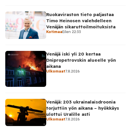
Ruokaviraston tieto paljastaa
Timo Heinosen valehdelleen
Venäjän sikaruttoilmoituksista
Kotimaa
Eilen 22:33
Venäjä iski yli 20 kertaa
Dnipropetrovskin alueelle yön
aikana
Ulkomaat
7.8.2026
Venäjä: 203 ukrainalaisdroonia
torjuttiin yön aikana – hyökkäys
ulottui Uralille asti
Ulkomaat
7.8.2026