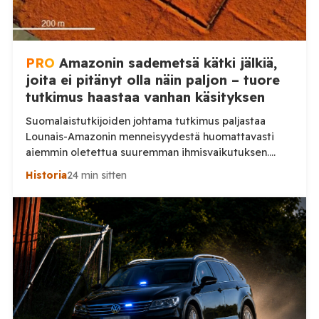
PRO
Amazonin sademetsä kätki jälkiä,
joita ei pitänyt olla näin paljon – tuore
tutkimus haastaa vanhan käsityksen
Suomalaistutkijoiden johtama tutkimus paljastaa
Lounais-Amazonin menneisyydestä huomattavasti
aiemmin oletettua suuremman ihmisvaikutuksen.
Sademetsän läpi näkevä laserkeilaus toi päivänvaloon
Historia
24 min sitten
jälkiä yhteiskunnasta, jonka todellinen mittakaava on
vasta nyt alkanut hahmottua. Amazonin sademetsä on
pitkään nähty ympäristönä, jossa ennen
eurooppalaisten saapumista eli suhteellisen harva
ihmisväestö hajallaan pienissä yhteisöissä. Uusi
Nature-tiedelehdessä julkaistu tutkimus antaa tästä
huomattavasti toisenlaisen kuvan. Helsingin ja […]