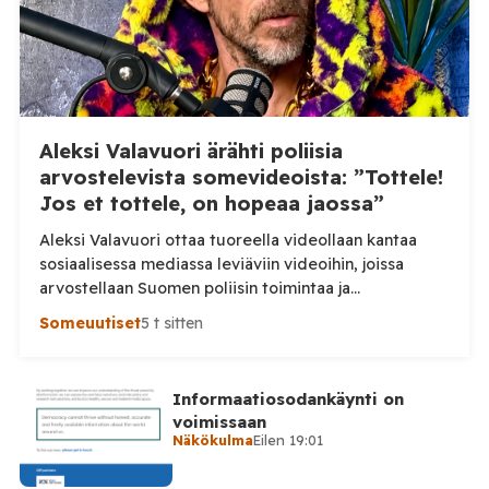
Aleksi Valavuori ärähti poliisia
arvostelevista somevideoista: ”Tottele!
Jos et tottele, on hopeaa jaossa”
Aleksi Valavuori ottaa tuoreella videollaan kantaa
sosiaalisessa mediassa leviäviin videoihin, joissa
arvostellaan Suomen poliisin toimintaa ja
voimankäyttöä. Valavuoren mukaan videot ovat usein
Someuutiset
5 t sitten
irrotettuja asiayhteydestään ja niiden seurauksena
luottamus poliisiin rapautuu. Aleksi Valavuori nostaa
videollaan esiin ilmiön, jonka hän kertoo yleistyneen
Informaatiosodankäynti on
sosiaalisessa mediassa: videot poliisin toiminnasta ja
voimissaan
erityisesti tilanteista, joissa poliisin voimankäyttöä
Näkökulma
Eilen 19:01
arvostellaan. Tilaa Posi TV […]