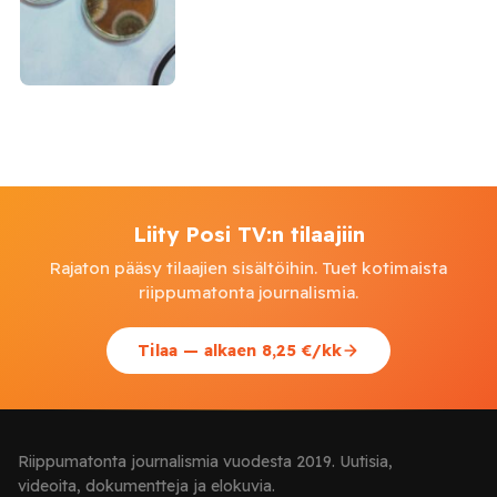
Liity Posi TV:n tilaajiin
Rajaton pääsy tilaajien sisältöihin. Tuet kotimaista
riippumatonta journalismia.
Tilaa — alkaen 8,25 €/kk
Riippumatonta journalismia vuodesta 2019. Uutisia,
videoita, dokumentteja ja elokuvia.