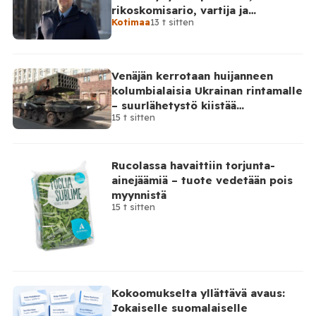
luonnonmarja-alalla toimivan työnantajan kohdalla.
rikoskomisario, vartija ja
Tilaa Posi TV – tuellasi riippumaton suomalainen
Kotimaa
13 t sitten
sarjahakija
uutisointi jatkuu myös tulevaisuudessa. Yhdelletoista
työnantajalle on lähetetty […]
Venäjän kerrotaan huijanneen
kolumbialaisia Ukrainan rintamalle
– suurlähetystö kiistää
15 t sitten
osallisuutensa
Rucolassa havaittiin torjunta-
ainejäämiä – tuote vedetään pois
myynnistä
15 t sitten
Kokoomukselta yllättävä avaus:
Jokaiselle suomalaiselle