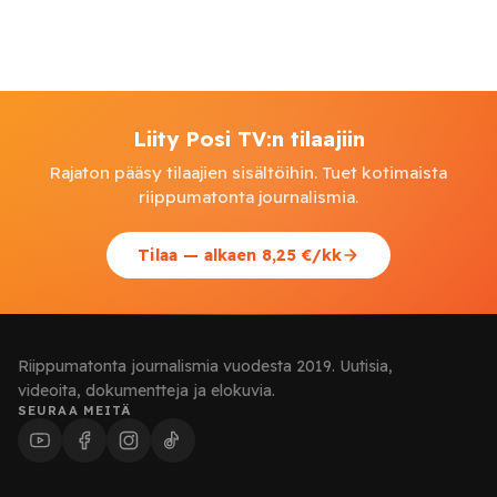
Liity Posi TV:n tilaajiin
Rajaton pääsy tilaajien sisältöihin. Tuet kotimaista
riippumatonta journalismia.
Tilaa — alkaen 8,25 €/kk
Riippumatonta journalismia vuodesta 2019. Uutisia,
videoita, dokumentteja ja elokuvia.
SEURAA MEITÄ