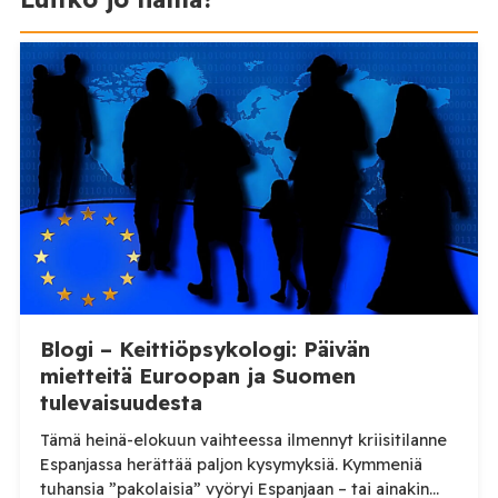
Blogi – Keittiöpsykologi: Päivän
mietteitä Euroopan ja Suomen
tulevaisuudesta
Tämä heinä-elokuun vaihteessa ilmennyt kriisitilanne
Espanjassa herättää paljon kysymyksiä. Kymmeniä
tuhansia ”pakolaisia” vyöryi Espanjaan – tai ainakin