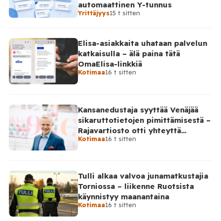
automaattinen Y-tunnus
Yrittäjyys
15 t sitten
Elisa-asiakkaita uhataan palvelun
katkaisulla – älä paina tätä
OmaElisa-linkkiä
Kotimaa
16 t sitten
Kansanedustaja syyttää Venäjää
sikaruttotietojen pimittämisestä –
Rajavartiosto otti yhteyttä
Kotimaa
16 t sitten
Venäjälle
Tulli alkaa valvoa junamatkustajia
Torniossa – liikenne Ruotsista
käynnistyy maanantaina
Kotimaa
16 t sitten