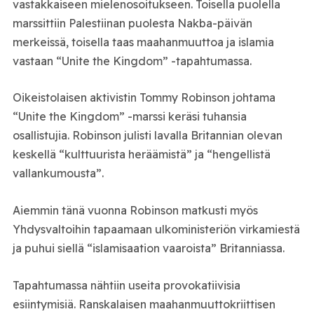
vastakkaiseen mielenosoitukseen. Toisella puolella
marssittiin Palestiinan puolesta Nakba-päivän
merkeissä, toisella taas maahanmuuttoa ja islamia
vastaan “Unite the Kingdom” -tapahtumassa.
Oikeistolaisen aktivistin Tommy Robinson johtama
“Unite the Kingdom” -marssi keräsi tuhansia
osallistujia. Robinson julisti lavalla Britannian olevan
keskellä “kulttuurista heräämistä” ja “hengellistä
vallankumousta”.
Aiemmin tänä vuonna Robinson matkusti myös
Yhdysvaltoihin tapaamaan ulkoministeriön virkamiestä
ja puhui siellä “islamisaation vaaroista” Britanniassa.
Tapahtumassa nähtiin useita provokatiivisia
esiintymisiä. Ranskalaisen maahanmuuttokriittisen