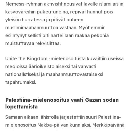
Nemesis-ryhmän aktivistit nousivat lavalle islamilaisiin
kasvoväreihin pukeutuneina, repivät hunnut pois
yleisön hurratessa ja pitivät puheen
muslimimaahanmuuttoa vastaan. Myöhemmin
esiintynyt sellisti piti harteillaan raakaa pekonia
muistuttavaa rekvisiittaa.
Unite the Kingdom -mielenosoitusta kuvailtiin useissa
medioissa äärioikeistolaiseksi tai vahvasti
nationalistiseksi ja maahanmuuttovastaiseksi
tapahtumaksi.
Palestiina-mielenosoitus vaati Gazan sodan
lopettamista
Samaan aikaan lähistöllä järjestettiin suuri Palestiina-
mielenosoitus Nakba-päivän kunniaksi. Merkkipäivänä