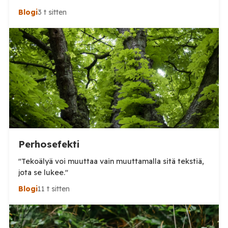
tuhansia, kun en aivan tarkkaa tilannetta tiedä.
Blogi
3 t sitten
Viimeisin tieto, jonka näin oli perjantai-illalta
somepäivityksessä n. 60 000, eli aivan järjetön määrä.
Tämä voi olla yläkanttiin, mutta kuitenkin todella
suuri määrä. (Tosin tilanne on jo ilmeisimmin ohi,
mutta koskaan […]
Perhosefekti
"Tekoälyä voi muuttaa vain muuttamalla sitä tekstiä,
jota se lukee."
Blogi
11 t sitten