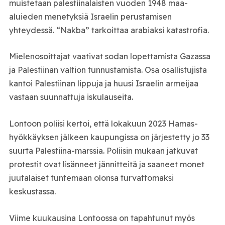
muistetaan palestiinalaisten vuoden 1948 maa-
aluieden menetyksiä Israelin perustamisen
yhteydessä. “Nakba” tarkoittaa arabiaksi katastrofia.
Mielenosoittajat vaativat sodan lopettamista Gazassa
ja Palestiinan valtion tunnustamista. Osa osallistujista
kantoi Palestiinan lippuja ja huusi Israelin armeijaa
vastaan suunnattuja iskulauseita.
Lontoon poliisi kertoi, että lokakuun 2023 Hamas-
hyökkäyksen jälkeen kaupungissa on järjestetty jo 33
suurta Palestiina-marssia. Poliisin mukaan jatkuvat
protestit ovat lisänneet jännitteitä ja saaneet monet
juutalaiset tuntemaan olonsa turvattomaksi
keskustassa.
Viime kuukausina Lontoossa on tapahtunut myös