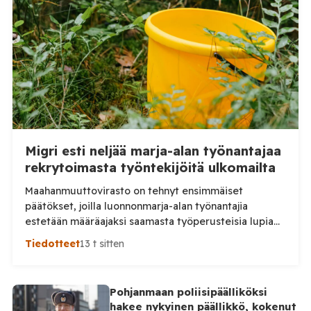
Migri esti neljää marja-alan työnantajaa
rekrytoimasta työntekijöitä ulkomailta
Maahanmuuttovirasto on tehnyt ensimmäiset
päätökset, joilla luonnonmarja-alan työnantajia
estetään määräajaksi saamasta työperusteisia lupia
ulkomailta rekrytoitaville työntekijöille. Päätösten
Tiedotteet
13 t sitten
taustalla ovat työnantajien toiminnassa havaitut
epäselvyydet ja laiminlyönnit. Maahanmuuttovirasto
on kevään ja kesän 2026 aikana harkinnut lupien
Pohjanmaan poliisipäälliköksi
myöntämisestä pidättäytymistä noin 20
hakee nykyinen päällikkö, kokenut