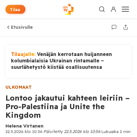
Tilaa
Etusivulle
Tilaajalle:
Venäjän kerrotaan huijanneen
kolumbialaisia Ukrainan rintamalle –
suurlähetystö kiistää osallisuutensa
ULKOMAAT
Lontoo jakautui kahteen leiriin –
Pro-Palestiina ja Unite the
Kingdom
Helena Virtanen
22.5.2026 klo 10:36
·
Päivitetty 22.5.2026 klo 10:56
·
Lukuaika 2 min