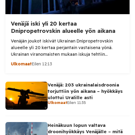
Venäjä iski yli 20 kertaa
Dnipropetrovskin alueelle yön aikana
Venäjän joukot iskivät Ukrainan Dnipropetrovskin
alueelle yli 20 kertaa perjantain vastaisena yönä.
Ukrainan viranomaisten mukaan iskuja tehtiin
drooneilla ja tykistöllä viidelle eri alueelle.
Ulkomaat
Eilen 12:13
Henkilövahingoilta vältyttiin. Dnipropetrovskin
alueellisen sotilashallinnon johtaja Oleksandr Hanzha
kertoi perjantaiaamuna 7. elokuuta julkaisemassaan
Venäjä: 203 ukrainalaisdroonia
Telegram-päivityksessä, että Venäjän joukot
torjuttiin yön aikana – hyökkäys
hyökkäsivät yön aikana yli 20 kertaa viidelle alueelle.
ulottui Uralille asti
Nikopolin alueella iskuja kohdistui Nikopolin
Ulkomaat
Eilen 11:35
kaupunkiin sekä […]
Heinäkuun lopun valtava
droonihyökkäys Venäjälle – mitä