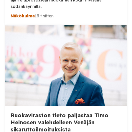
ajatteluprosesseja muokataan kognitiivisella
sodankäynnillä.
Näkökulma
13 t sitten
Ruokaviraston tieto paljastaa Timo
Heinosen valehdelleen Venäjän
sikaruttoilmoituksista