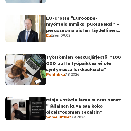
EU-erosta ”Eurooppa-
myönteisimmäksi puolueeksi” –
perussuomalaisten täydellinen
Eu
Eilen 09:02
takinkääntö
Työttömien Keskusjärjestö: ”100
000 uutta työpaikkaa ei ole
syntymässä leikkauksista”
Politiikka
7.8.2026
Minja Koskela lataa suorat sanat:
”Tällainen kuva saa koko
oikeistosomen sekaisin”
Someuutiset
7.8.2026