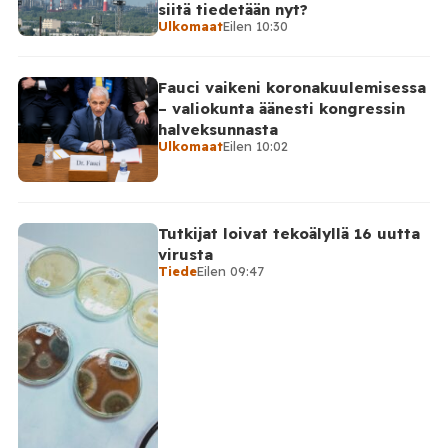
siitä tiedetään nyt?
Ulkomaat
Eilen 10:30
Fauci vaikeni koronakuulemisessa
– valiokunta äänesti kongressin
halveksunnasta
Ulkomaat
Eilen 10:02
Tutkijat loivat tekoälyllä 16 uutta
virusta
Tiede
Eilen 09:47