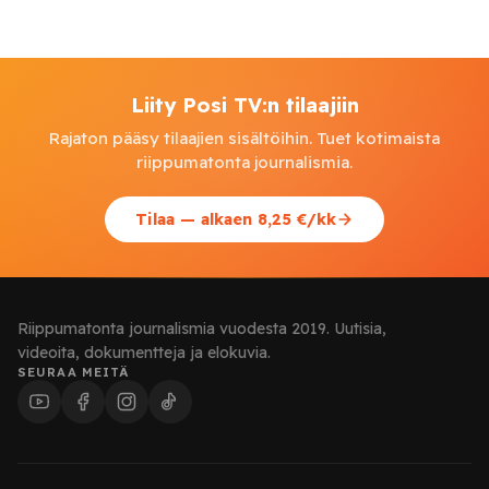
Liity Posi TV:n tilaajiin
Rajaton pääsy tilaajien sisältöihin. Tuet kotimaista
riippumatonta journalismia.
Tilaa — alkaen 8,25 €/kk
Riippumatonta journalismia vuodesta 2019. Uutisia,
videoita, dokumentteja ja elokuvia.
SEURAA MEITÄ