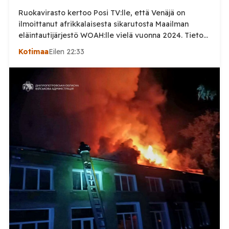
Ruokavirasto kertoo Posi TV:lle, että Venäjä on
ilmoittanut afrikkalaisesta sikarutosta Maailman
eläintautijärjestö WOAH:lle vielä vuonna 2024. Tieto
haastaa kokoomuksen kansanedustaja Timo Heinosen
Kotimaa
Eilen 22:33
(kok.) esittämän väitteen Venäjän
sikaruttoilmoituksista. Suomi on puolestaan
ilmoittanut tuoreesta Virolahden tapauksesta sekä
WOAH:n kautta että suoraan Venäjän
eläinlääkintäviranomaisille. Ruokavirasto kertoi Posi
TV:lle tarkempia tietoja Suomen ensimmäisestä
afrikkalaisen sikaruton tapauksesta sekä
eläintautitietojen vaihdosta […]