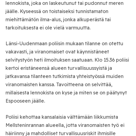
lennokista, joka on laskeutunut tai pudonnut meren
jäälle. Kyseessä on toistaiseksi tunnistamaton
miehittämätön ilma-alus, jonka alkuperästä tai
tarkoituksesta ei ole vielä varmuutta.
Länsi-Uudenmaan poliisin mukaan tilanne on otettu
vakavasti, ja viranomaiset ovat käynnistäneet
selvitystyön heti ilmoituksen saatuaan. Klo 15.36 poliisi
kertoi eristäneensä alueen turvallisuussyistä ja
jatkavansa tilanteen tutkimista yhteistyössä muiden
viranomaisten kanssa. Tavoitteena on selvittää,
millaisesta lennokista on kyse ja miten se on päätynyt
Espooseen jäälle.
Poliisi kehottaa kansalaisia välttämään liikkumista
Mellsteninrannan alueella, jotta viranomaisten työ ei
häiriinny ja mahdolliset turvallisuusriskit ihmisille