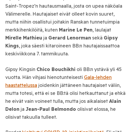
Saint-Tropez’n hautausmaalla, josta on upea näköala
Välimerelle. Hautajaiset eivät olleet kovin suuret,
mutta niihin osallistui joitakin Ranskan tunnetuimpia
merkkihenkilöitä, kuten
Marine Le Pen
, laulajat
Mirelle Mathieu
ja
Gerard Lenorman
sekä
Gipsy
Kings
, joka säesti kitaroineen BB:n hautajaissaattoa
keskiviikkona 7. tammikuuta.
Gipsy Kingsin
Chico Bouchikhi
oli BB:n ystävä yli 45
vuotta. Hän vihjasi hienotunteisesti
Gala-lehden
haastattelussa
joidenkin jättäneen hautajaiset väliin,
mutta totesi, että ei se BB:tä olisi hetkauttanut ja ehkä
he eivät vain voineet tulla, mutta jos aikalaiset
Alain
Delon
ja
Jean-Paul Belmondo
olisivat elossa, he
olisivat takuulla tulleet.