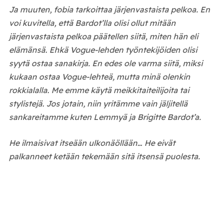
Ja muuten, fobia tarkoittaa järjenvastaista pelkoa. En
voi kuvitella, että Bardot’lla olisi ollut mitään
järjenvastaista pelkoa päätellen siitä, miten hän eli
elämänsä. Ehkä Vogue-lehden työntekijöiden olisi
syytä ostaa sanakirja. En edes ole varma siitä, miksi
kukaan ostaa Vogue-lehteä, mutta minä olenkin
rokkialalla. Me emme käytä meikkitaiteilijoita tai
stylistejä. Jos jotain, niin yritämme vain jäljitellä
sankareitamme kuten Lemmyä ja Brigitte Bardot’a.
He ilmaisivat itseään ulkonäöllään… He eivät
palkanneet ketään tekemään sitä itsensä puolesta.