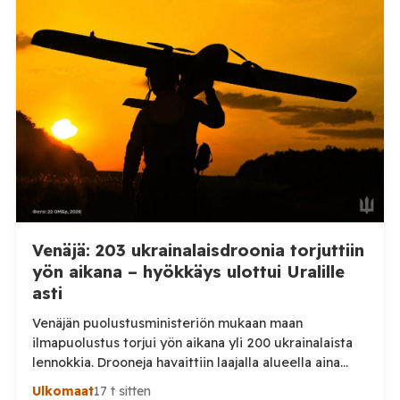
Telegram-päivityksessä, että Venäjän joukot
hyökkäsivät yön aikana yli 20 kertaa viidelle alueelle.
Nikopolin alueella iskuja kohdistui Nikopolin
kaupunkiin sekä […]
Venäjä: 203 ukrainalaisdroonia torjuttiin
yön aikana – hyökkäys ulottui Uralille
asti
Venäjän puolustusministeriön mukaan maan
ilmapuolustus torjui yön aikana yli 200 ukrainalaista
lennokkia. Drooneja havaittiin laajalla alueella aina
Uralille asti. Venäjän puolustusministeriön virallisen
Ulkomaat
17 t sitten