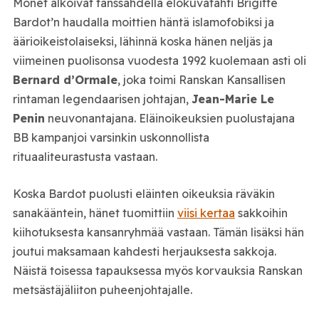
Monet alkoivat tanssahdella elokuvatähti Brigitte
Bardot’n haudalla moittien häntä islamofobiksi ja
äärioikeistolaiseksi, lähinnä koska hänen neljäs ja
viimeinen puolisonsa vuodesta 1992 kuolemaan asti oli
Bernard d’Ormale
, joka toimi Ranskan Kansallisen
rintaman legendaarisen johtajan,
Jean-Marie Le
Penin
neuvonantajana. Eläinoikeuksien puolustajana
BB kampanjoi varsinkin uskonnollista
rituaaliteurastusta vastaan.
Koska Bardot puolusti eläinten oikeuksia räväkin
sanakääntein, hänet tuomittiin
viisi kertaa
sakkoihin
kiihotuksesta kansanryhmää vastaan. Tämän lisäksi hän
joutui maksamaan kahdesti herjauksesta sakkoja.
Näistä toisessa tapauksessa myös korvauksia Ranskan
metsästäjäliiton puheenjohtajalle.