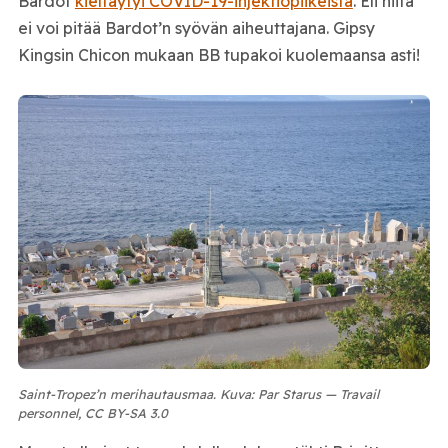
Bardot
kieltäytyi COVID-19-injektiopiikeistä
. Eli niitä
ei voi pitää Bardot’n syövän aiheuttajana. Gipsy
Kingsin Chicon mukaan BB tupakoi kuolemaansa asti!
Saint-Tropez’n merihautausmaa. Kuva: Par Starus — Travail
personnel, CC BY-SA 3.0