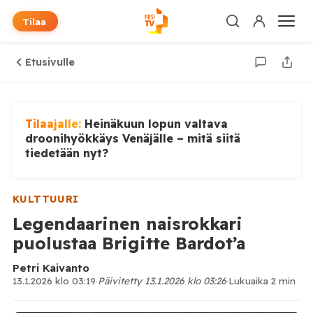
Tilaa
Etusivulle
Tilaajalle:
Heinäkuun lopun valtava
droonihyökkäys Venäjälle – mitä siitä
tiedetään nyt?
KULTTUURI
Legendaarinen naisrokkari
puolustaa Brigitte Bardot’a
Petri Kaivanto
13.1.2026 klo 03:19
·
Päivitetty 13.1.2026 klo 03:26
·
Lukuaika 2 min