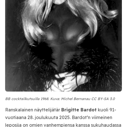
BB cocktailkutsuilla 1968. Kuva: Michel Bernanau CC BY-SA 3.0
Ranskalainen näyttelijätär
Brigitte Bardot
kuoli 91-
vuotiaana 28. joulukuuta 2025. Bardot’n viimeinen
leposija on omien vanhempiensa kanssa sukuhaudassa