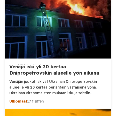
Venäjä iski yli 20 kertaa
Dnipropetrovskin alueelle yön aikana
Venäjän joukot iskivät Ukrainan Dnipropetrovskin
alueelle yli 20 kertaa perjantain vastaisena yönä.
Ukrainan viranomaisten mukaan iskuja tehtiin
drooneilla ja tykistöllä viidelle eri alueelle.
Ulkomaat
17 t sitten
Henkilövahingoilta vältyttiin. Dnipropetrovskin
alueellisen sotilashallinnon johtaja Oleksandr Hanzha
kertoi perjantaiaamuna 7. elokuuta julkaisemassaan