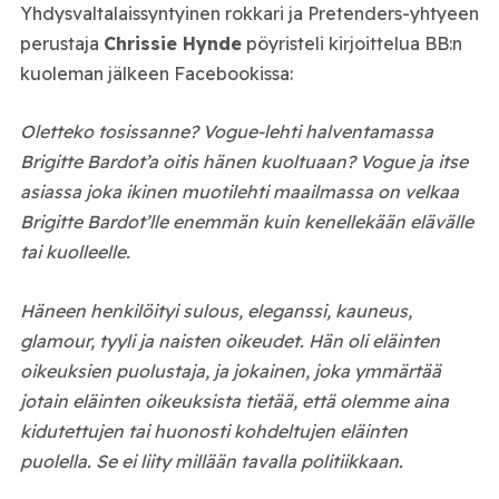
Yhdysvaltalaissyntyinen rokkari ja Pretenders-yhtyeen
perustaja
Chrissie Hynde
pöyristeli kirjoittelua BB:n
kuoleman jälkeen Facebookissa:
Oletteko tosissanne? Vogue-lehti halventamassa
Brigitte Bardot’a oitis hänen kuoltuaan? Vogue ja itse
asiassa joka ikinen muotilehti maailmassa on velkaa
Brigitte Bardot’lle enemmän kuin kenellekään elävälle
tai kuolleelle.
Häneen henkilöityi sulous, eleganssi, kauneus,
glamour, tyyli ja naisten oikeudet. Hän oli eläinten
oikeuksien puolustaja, ja jokainen, joka ymmärtää
jotain eläinten oikeuksista tietää, että olemme aina
kidutettujen tai huonosti kohdeltujen eläinten
puolella. Se ei liity millään tavalla politiikkaan.