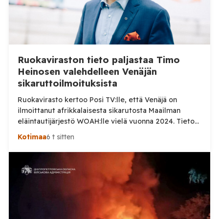
Ruokaviraston tieto paljastaa Timo
Heinosen valehdelleen Venäjän
sikaruttoilmoituksista
Ruokavirasto kertoo Posi TV:lle, että Venäjä on
ilmoittanut afrikkalaisesta sikarutosta Maailman
eläintautijärjestö WOAH:lle vielä vuonna 2024. Tieto
haastaa kokoomuksen kansanedustaja Timo Heinosen
Kotimaa
6 t sitten
(kok.) esittämän väitteen Venäjän
sikaruttoilmoituksista. Suomi on puolestaan
ilmoittanut tuoreesta Virolahden tapauksesta sekä
WOAH:n kautta että suoraan Venäjän
eläinlääkintäviranomaisille. Ruokavirasto kertoi Posi
TV:lle tarkempia tietoja Suomen ensimmäisestä
afrikkalaisen sikaruton tapauksesta sekä
eläintautitietojen vaihdosta […]