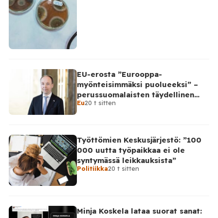
EU-erosta ”Eurooppa-
myönteisimmäksi puolueeksi” –
perussuomalaisten täydellinen
Eu
20 t sitten
takinkääntö
Työttömien Keskusjärjestö: ”100
000 uutta työpaikkaa ei ole
syntymässä leikkauksista”
Politiikka
20 t sitten
Minja Koskela lataa suorat sanat: