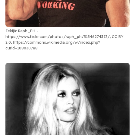
Tekijä: Raph_PH -
https://www.flickr.com/photos/raph_ph/51346274373/, CC BY
2.0, https://commons.wikimedia.org/w/index.php?
curid=108030788