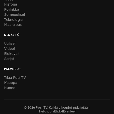
Historia
Politiikka
Someuutiset
Teknologia
Maatalous
SISÄLTÖ
Uutiset
Videot
Elokuvat
Sarjat
PALVELUT
Tilaa Posi TV
Kauppa
Huone
© 2026 Posi TV. Kaikki oikeudet pidätetään.
Tietosuoja
Ehdot
Evästeet