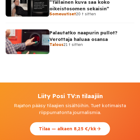
”Tällainen kuva saa koko
oikeistosomen sekaisin”
Someuutiset
20 t sitten
Palautatko naapurin pullot?
Verottaja haluaa osansa
Talous
21 t sitten
Liity Posi TV:n tilaajiin
Rajaton pääsy tilaajien sisältöihin. Tuet kotimaista
riippumatonta journalismia.
Tilaa — alkaen 8,25 €/kk