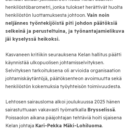
henkilöstöbarometri, jonka tulokset herättivät huolta
henkilöstön luottamuksesta johtoon.
Vain noin
neljännes työntekijöistä piti johdon päätöksiä
selkeinä ja perusteltuina, ja työnantajamielikuva
jäi kyselyssä heikoksi.
Kasvaneen kritiikin seurauksena Kelan hallitus päätti
käynnistää ulkopuolisen johtamisselvityksen.
Selvityksen tarkoituksena oli arvioida organisaation
johtamiskäytäntöjä, päätöksenteon avoimuutta sekä
henkilöstön kokemuksia työyhteisön toimivuudesta.
Lehtosen sairausloma alkoi joulukuussa 2025 hänen
sairastuttuaan vakavasti työmatkalla
Brysselissä
.
Poissaolon aikana pääjohtajan tehtäviä hoiti sijaisena
Kelan johtaja
Kari-Pekka Mäki-Lohiluoma
.