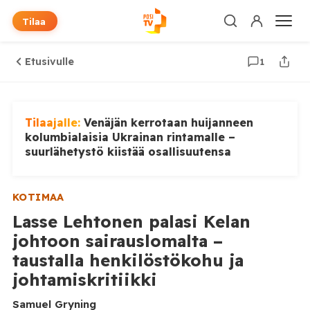
Tilaa
Etusivulle
1
Tilaajalle:
Venäjän kerrotaan huijanneen
kolumbialaisia Ukrainan rintamalle –
suurlähetystö kiistää osallisuutensa
KOTIMAA
Lasse Lehtonen palasi Kelan
johtoon sairauslomalta –
taustalla henkilöstökohu ja
johtamiskritiikki
Samuel Gryning