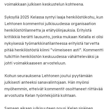
voimakkaan julkisen keskustelun kohteena.
Syksyllä 2025 Kelassa syntyi laaja henkilöstökohu, kun
Lehtonen kommentoi julkisuudessa organisaation
henkilöstötilannetta ja etätyölinjauksia. Erityistä
kritiikkiä herätti lausunto, jonka mukaan Kelalla ei olisi
nykyisessä työmarkkinatilanteessa erityistä tarvetta
pitää henkilöstöstä kiinni ”viimeiseen asti”. Kommentti
tulkittiin henkilöstön keskuudessa vähätteleväksi ja
johti voimakkaaseen arvosteluun.
Kohun seurauksena Lehtonen joutui pyytämään
julkisesti anteeksi sanavalintojaan. Hän myönsi
myöhemmin, etteivät kommentit osoittaneet riittävää
arvostusta Kelan työntekijöitä kohtaan.
Samaan aikaan julkisuuteen nousi Kelan sisäinen