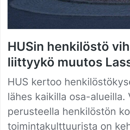
HUSin henkilöstö vih
liittyykö muutos La
HUS kertoo henkilöstökys
lähes kaikilla osa-alueill
perusteella henkilöstön ko
toimintakulttuurista on k