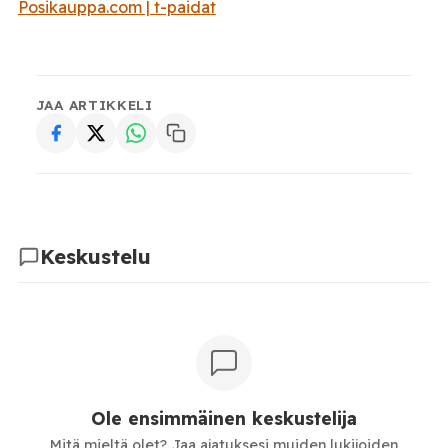
Posikauppa.com | t-paidat
JAA ARTIKKELI
Keskustelu
Ole ensimmäinen keskustelija
Mitä mieltä olet? Jaa ajatuksesi muiden lukijoiden