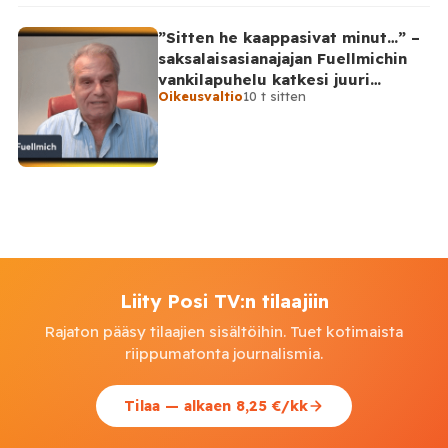
”Sitten he kaappasivat minut…” –
saksalaisasianajajan Fuellmichin
vankilapuhelu katkesi juuri
Oikeusvaltio
10 t sitten
kriittisellä hetkellä
Liity Posi TV:n tilaajiin
Rajaton pääsy tilaajien sisältöihin. Tuet kotimaista
riippumatonta journalismia.
Tilaa — alkaen 8,25 €/kk