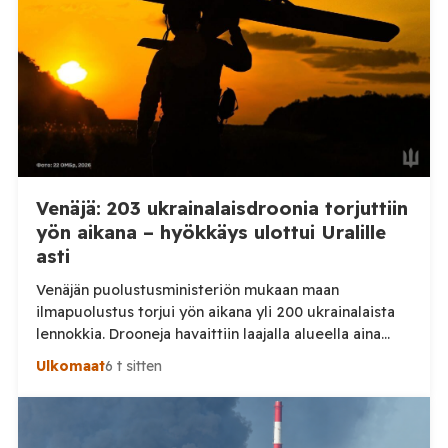
kaupunkiin sekä […]
Venäjä: 203 ukrainalaisdroonia torjuttiin
yön aikana – hyökkäys ulottui Uralille
asti
Venäjän puolustusministeriön mukaan maan
ilmapuolustus torjui yön aikana yli 200 ukrainalaista
lennokkia. Drooneja havaittiin laajalla alueella aina
Uralille asti. Venäjän puolustusministeriön virallisen
Ulkomaat
6 t sitten
ilmoituksen mukaan ilmapuolustus sieppasi ja tuhosi
yhteensä 203 ukrainalaista kiinteäsiipistä
miehittämätöntä ilma-alusta torstai-illan 6. elokuuta
ja perjantaiaamun 7. elokuuta välisenä aikana.