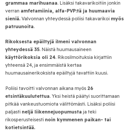
grammaa marihuanaa
. Lisäksi takavarikoitiin jonkin
verran
amfetamiinia, alfa-PVP:tä ja huumaavia
sieniä.
Valvonnan yhteydessä poliisi takavarikoi
myös
patruunoita
.
Rikoksesta epäiltyjä ilmeni valvonnan
yhteydessä 35
. Näistä huumausaineen
käyttörikoksia oli 24
. Rikosilmoituksia kirjattiin
yhteensä 24, ja ensimmäistä kertaa
huumausainerikoksista epäiltyjä tavattiin kuusi.
Poliisi tavoitti valvonnan aikana myös
26
etsintäkuulutettua
. Yksi heistä päätyi suorittamaan
pitkää vankeustuomiota välittömästi. Lisäksi poliisi
paljasti
neljä liikennejuopumusta
ja teki
rikosperusteisesti
noin kymmenen paikan- tai
kotietsintää.