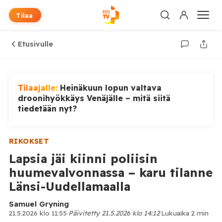
Tilaa
Etusivulle
Tilaajalle:
Heinäkuun lopun valtava
droonihyökkäys Venäjälle – mitä siitä
tiedetään nyt?
RIKOKSET
Lapsia jäi kiinni poliisin
huumevalvonnassa – karu tilanne
Länsi-Uudellamaalla
Samuel Gryning
21.5.2026 klo 11:55
·
Päivitetty 21.5.2026 klo 14:12
·
Lukuaika 2 min