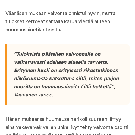
Väänäsen mukaan valvonta onnistui hyvin, mutta
tulokset kertovat samalla karua viestiä alueen
huumausainetilanteesta.
”Tuloksista päätellen valvonnalle on
valitettavasti edelleen alueella tarvetta.
Erityinen huoli on erityisesti rikostutkinnan
näkökulmasta katsottuna siitä, miten paljon
nuorilla on huumausaineita tällä hetkellä”
,
Väänänen sanoo.
Hänen mukaansa huumausainerikollisuuteen liittyy
aina vakava väkivallan uhka. Nyt tehty valvonta osoitti