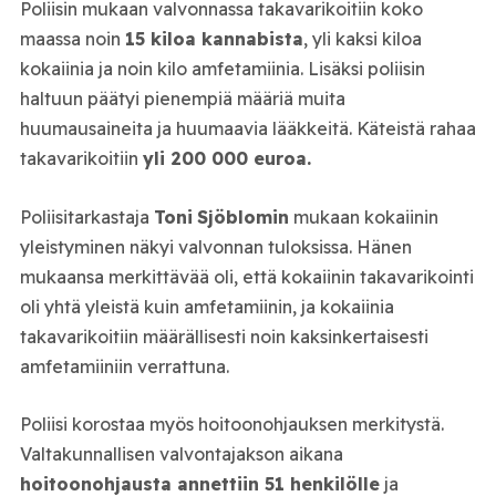
Poliisin mukaan valvonnassa takavarikoitiin koko
maassa noin
15 kiloa kannabista
, yli kaksi kiloa
kokaiinia ja noin kilo amfetamiinia. Lisäksi poliisin
haltuun päätyi pienempiä määriä muita
huumausaineita ja huumaavia lääkkeitä. Käteistä rahaa
takavarikoitiin
yli 200 000 euroa.
Poliisitarkastaja
Toni
Sjöblomin
mukaan kokaiinin
yleistyminen näkyi valvonnan tuloksissa. Hänen
mukaansa merkittävää oli, että kokaiinin takavarikointi
oli yhtä yleistä kuin amfetamiinin, ja kokaiinia
takavarikoitiin määrällisesti noin kaksinkertaisesti
amfetamiiniin verrattuna.
Poliisi korostaa myös hoitoonohjauksen merkitystä.
Valtakunnallisen valvontajakson aikana
hoitoonohjausta annettiin 51 henkilölle
ja