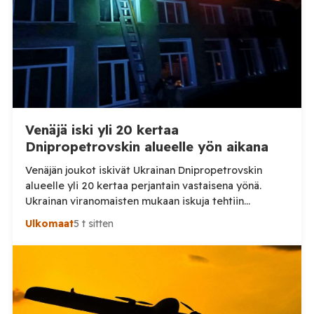
Venäjä iski yli 20 kertaa
Dnipropetrovskin alueelle yön aikana
Venäjän joukot iskivät Ukrainan Dnipropetrovskin
alueelle yli 20 kertaa perjantain vastaisena yönä.
Ukrainan viranomaisten mukaan iskuja tehtiin
drooneilla ja tykistöllä viidelle eri alueelle.
Ulkomaat
5 t sitten
Henkilövahingoilta vältyttiin. Dnipropetrovskin
alueellisen sotilashallinnon johtaja Oleksandr Hanzha
kertoi perjantaiaamuna 7. elokuuta julkaisemassaan
Telegram-päivityksessä, että Venäjän joukot
hyökkäsivät yön aikana yli 20 kertaa viidelle alueelle.
Nikopolin alueella iskuja kohdistui Nikopolin