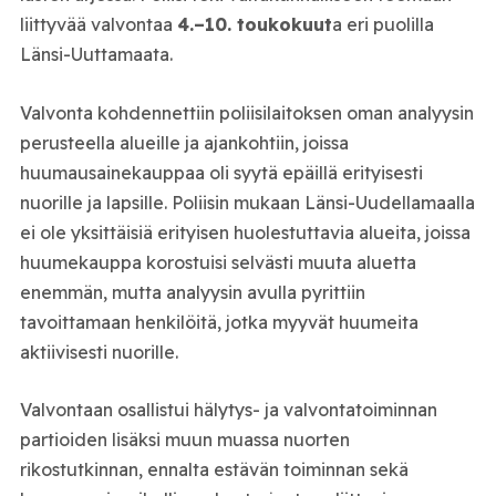
liittyvää valvontaa
4.–10. toukokuut
a eri puolilla
Länsi-Uuttamaata.
Valvonta kohdennettiin poliisilaitoksen oman analyysin
perusteella alueille ja ajankohtiin, joissa
huumausainekauppaa oli syytä epäillä erityisesti
nuorille ja lapsille. Poliisin mukaan Länsi-Uudellamaalla
ei ole yksittäisiä erityisen huolestuttavia alueita, joissa
huumekauppa korostuisi selvästi muuta aluetta
enemmän, mutta analyysin avulla pyrittiin
tavoittamaan henkilöitä, jotka myyvät huumeita
aktiivisesti nuorille.
Valvontaan osallistui hälytys- ja valvontatoiminnan
partioiden lisäksi muun muassa nuorten
rikostutkinnan, ennalta estävän toiminnan sekä