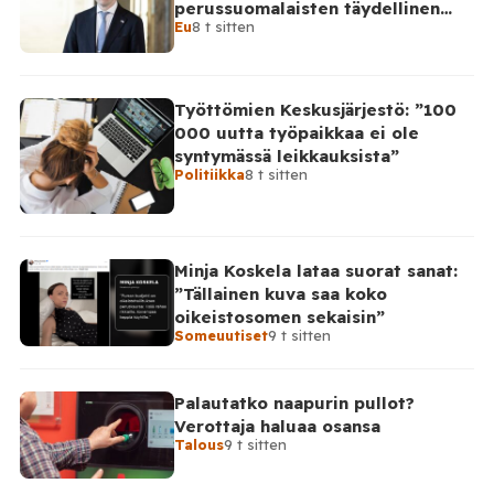
perussuomalaisten täydellinen
Eu
8 t sitten
takinkääntö
Työttömien Keskusjärjestö: ”100
000 uutta työpaikkaa ei ole
syntymässä leikkauksista”
Politiikka
8 t sitten
Minja Koskela lataa suorat sanat:
”Tällainen kuva saa koko
oikeistosomen sekaisin”
Someuutiset
9 t sitten
Palautatko naapurin pullot?
Verottaja haluaa osansa
Talous
9 t sitten