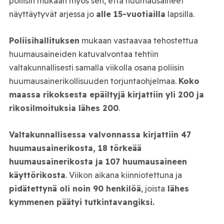
poliisin mukaan myös sen, että huumausaineet
näyttäytyvät arjessa jo
alle 15-vuotiailla
lapsilla.
Poliisihallituksen
mukaan vastaavaa tehostettua
huumausaineiden katuvalvontaa tehtiin
valtakunnallisesti samalla viikolla osana poliisin
huumausainerikollisuuden torjuntaohjelmaa.
Koko
maassa rikoksesta epäiltyjä kirjattiin yli 200 ja
rikosilmoituksia lähes 200
.
Valtakunnallisessa valvonnassa kirjattiin 47
huumausainerikosta, 18 törkeää
huumausainerikosta ja 107 huumausaineen
käyttörikosta
. Viikon aikana kiinniotettuna ja
pidätettynä oli noin 90 henkilöä
, joista
lähes
kymmenen päätyi tutkintavangiksi.