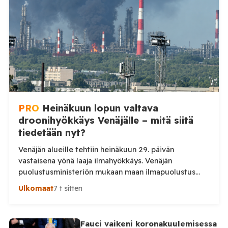
Ministeriön ilmoitus koskee aikaväliä kello 20–08
Moskovan aikaa. Ministeriön mukaan drooneja
torjuttiin […]
PRO
Heinäkuun lopun valtava
droonihyökkäys Venäjälle – mitä siitä
tiedetään nyt?
Venäjän alueille tehtiin heinäkuun 29. päivän
vastaisena yönä laaja ilmahyökkäys. Venäjän
puolustusministeriön mukaan maan ilmapuolustus
torjui yön aikana 295 ukrainalaista lennokkia. Iskuissa
Ulkomaat
7 t sitten
ja niiden seurauksissa kuoli ainakin kaksi ihmistä.
Venäjän puolustusministeriö kertoo kertoo, että maan
ilmapuolustus torjui yön aikana yhteensä 295
Fauci vaikeni koronakuulemisessa