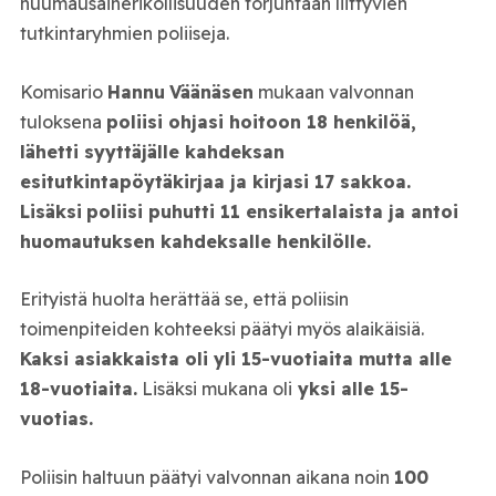
huumausainerikollisuuden torjuntaan liittyvien
tutkintaryhmien poliiseja.
Komisario
Hannu
Väänäsen
mukaan valvonnan
tuloksena
poliisi ohjasi hoitoon 18 henkilöä,
lähetti syyttäjälle kahdeksan
esitutkintapöytäkirjaa ja kirjasi 17 sakkoa.
Lisäksi
poliisi puhutti 11 ensikertalaista ja antoi
huomautuksen kahdeksalle henkilölle.
Erityistä huolta herättää se, että poliisin
toimenpiteiden kohteeksi päätyi myös alaikäisiä.
Kaksi asiakkaista oli yli 15-vuotiaita mutta alle
18-vuotiaita.
Lisäksi mukana oli
yksi alle 15-
vuotias.
Poliisin haltuun päätyi valvonnan aikana noin
100