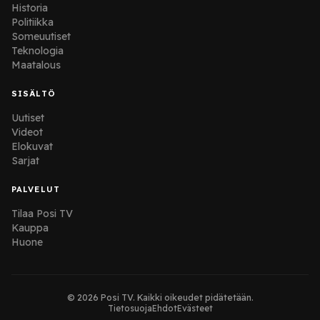
Historia
Politiikka
Someuutiset
Teknologia
Maatalous
SISÄLTÖ
Uutiset
Videot
Elokuvat
Sarjat
PALVELUT
Tilaa Posi TV
Kauppa
Huone
© 2026 Posi TV. Kaikki oikeudet pidätetään.
Tietosuoja
Ehdot
Evästeet