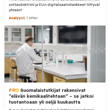
sotilasdoktriini ja EU:n digitalisaatiohankkeet liittyvät
yhteen?
Analyysi
1 t sitten
PRO
Suomalaistutkijat rakensivat
”elävän kemikaalitehtaan” – se jatkoi
tuotantoaan yli neljä kuukautta