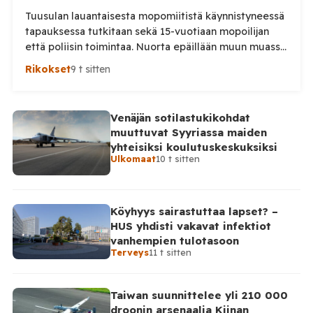
Tuusulan lauantaisesta mopomiitistä käynnistyneessä
tapauksessa tutkitaan sekä 15-vuotiaan mopoilijan
että poliisin toimintaa. Nuorta epäillään muun muassa
törkeästä liikenneturvallisuuden vaarantamisesta.
Rikokset
9 t sitten
Pysäytystilanteessa mukana ollutta poliisia
puolestaan epäillään virkavelvollisuuden
rikkomisesta, törkeästä liikenneturvallisuuden
Venäjän sotilastukikohdat
vaarantamisesta ja vammantuottamuksesta.
muuttuvat Syyriassa maiden
Tuusulassa lauantaina 8. elokuuta tapahtuneesta
yhteisiksi koulutuskeskuksiksi
mopoilijan pysäytystilanteesta on aloitettu kaksi
Ulkomaat
10 t sitten
erillistä esitutkintaa. Poliisin mukaan mopomiitissä oli
paikalla kymmeniä nuoria. Alueella liikennevalvontaa
tehnyt poliisipartio […]
Köyhyys sairastuttaa lapset? –
HUS yhdisti vakavat infektiot
vanhempien tulotasoon
Terveys
11 t sitten
Taiwan suunnittelee yli 210 000
droonin arsenaalia Kiinan