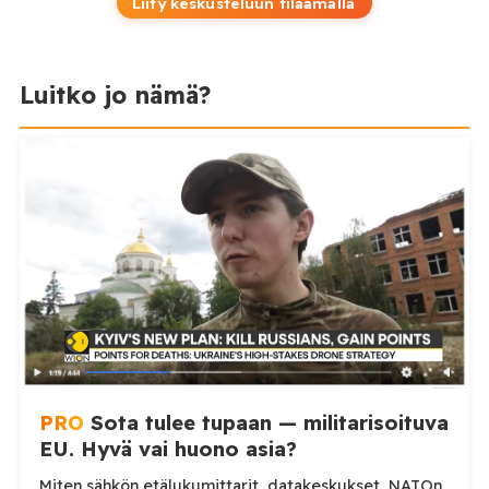
Liity keskusteluun tilaamalla
Luitko jo nämä?
PRO
Sota tulee tupaan — militarisoituva
EU. Hyvä vai huono asia?
Miten sähkön etälukumittarit, datakeskukset, NATOn