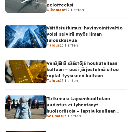
pelotteeksi
Ulkomaat
12 t sitten
Väitöstutkimus: hyvinvointivaltio
voisi selvitä myös ilman
talouskasvua
Talous
13 t sitten
Venäjällä säästöjä houkutellaan
kultaan – uusi järjestelmä sitoo
ruplat fyysiseen kultaan
Talous
13 t sitten
Tutkimus: Lapsenhuoltolain
uudistus ei lyhentänyt
huoltoriitoja – lapsia kuullaan
Kotimaa
13 t sitten
edelleen harvoin