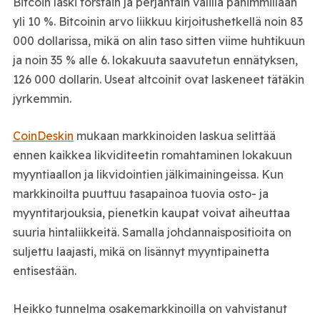
Bitcoin laski torstain ja perjantain välillä pahimmillaan
yli 10 %. Bitcoinin arvo liikkuu kirjoitushetkellä noin 83
000 dollarissa, mikä on alin taso sitten viime huhtikuun
ja noin 35 % alle 6. lokakuuta saavutetun ennätyksen,
126 000 dollarin. Useat altcoinit ovat laskeneet tätäkin
jyrkemmin.
CoinDeskin
mukaan markkinoiden laskua selittää
ennen kaikkea likviditeetin romahtaminen lokakuun
myyntiaallon ja likvidointien jälkimainingeissa. Kun
markkinoilta puuttuu tasapainoa tuovia osto- ja
myyntitarjouksia, pienetkin kaupat voivat aiheuttaa
suuria hintaliikkeitä. Samalla johdannaispositioita on
suljettu laajasti, mikä on lisännyt myyntipainetta
entisestään.
Heikko tunnelma osakemarkkinoilla on vahvistanut