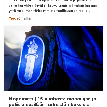
Turun yliopiston tutkijoiden kehittämä järjestelmä
valjastaa yhteyttävät mikro-organismit valmistamaan
yhtä maailman tärkeimmistä teollisuuden raaka-
aineista. Laboratoriossa saavutettu tulos voi avata
Tiede
3 t sitten
uuden tien kemikaalien valmistukseen tavalla, joka
poikkeaa perusteellisesti nykyisestä tuotannosta.
Turun yliopiston tutkijat ovat onnistuneet pitämään
syanobakteereihin perustuvan kemikaalien
tuotantojärjestelmän toiminnassa yli neljän
kuukauden ajan. Kyseessä ei ole vain pitkä
laboratoriokoe. Tutkijoiden tavoitteena on kehittää
järjestelmä, […]
Mopomiitti | 15-vuotiasta mopoilijaa ja
poliisia epäillään törkeistä rikoksista