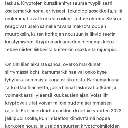
laskua. Kryptojen kurssikehitys seuraa tyypillisesti
osakemarkkinoita, erityisesti teknologiaosakkeita, sillä
molemmat ovat korkean riskin sijoituskohteita. Siksi ne
reagoivat usein samalla tavalla makrotalouden
muutoksiin, kuten korkojen nousuun ja likviditeetin
kiristymiseen. Kryptomarkkinoiden pienempi koko
tekee niiden liikkeistä kuitenkin osakkeita rajumpia.
On silti liian aikaista sanoa, ovatko markkinat
siirtymässä kohti karhumarkkinaa vai onko kyse
lyhytaikaisemmasta korjausliikkeestä. Karhumarkkina
tarkoittaa tilannetta, jossa hinnat laskevat pitkään ja
voimakkaasti, yleensä kuukausien ajan. Volatiilit
kryptovaluutat voivat tällöin pudota äärimmäisen
rajusti, Edellinen karhumarkkina koettiin vuoden 2022
jälkipuoliskolla, kun inflaation kiihdyttämä nopea
korkojen nousu ja useiden suurten kryptotoimijoiden