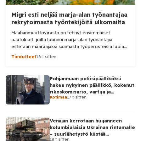
Migri esti neljää marja-alan työnantajaa
rekrytoimasta työntekijöitä ulkomailta
Maahanmuuttovirasto on tehnyt ensimmäiset
päätökset, joilla luonnonmarja-alan työnantajia
estetään määräajaksi saamasta työperusteisia lupia
ulkomailta rekrytoitaville työntekijöille. Päätösten
Tiedotteet
16 t sitten
taustalla ovat työnantajien toiminnassa havaitut
epäselvyydet ja laiminlyönnit. Maahanmuuttovirasto
on kevään ja kesän 2026 aikana harkinnut lupien
Pohjanmaan poliisipäälliköksi
myöntämisestä pidättäytymistä noin 20
hakee nykyinen päällikkö, kokenut
luonnonmarja-alalla toimivan työnantajan kohdalla.
rikoskomisario, vartija ja
Tilaa Posi TV – tuellasi riippumaton suomalainen
Kotimaa
17 t sitten
sarjahakija
uutisointi jatkuu myös tulevaisuudessa. Yhdelletoista
työnantajalle on lähetetty […]
Venäjän kerrotaan huijanneen
kolumbialaisia Ukrainan rintamalle
– suurlähetystö kiistää
18 t sitten
osallisuutensa