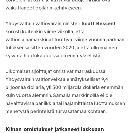
vaikuttaneet dollarin kehitykseen.
Yhdysvaltain valtiovarainministeri
Scott Bessent
korosti kuitenkin viime viikolla, että
valtionlainamarkkinat tuottivat viime vuonna parhaan
tuloksensa sitten vuoden 2020 ja että ulkomainen
kysyntä huutokaupoissa oli ennätyksellistä.
Ulkomaiset sijoittajat omistivat marraskuussa
Yhdysvaltain valtionvelkaa ennätykselliset 9,4
biljoonaa dollaria, yli 500 miljardia dollaria enemmän
kuin vuotta aiemmin. Samalla markkinoilla ei ole
havaittavissa paniikkia tai laajamittaista luottamuksen
menetystä perinteistä turvasatamaa kohtaan.
Kiinan omistukset jatkaneet laskuaan