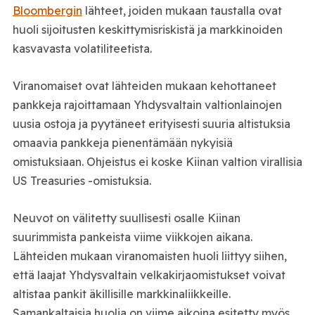
Bloombergin
lähteet, joiden mukaan taustalla ovat
huoli sijoitusten keskittymisriskistä ja markkinoiden
kasvavasta volatiliteetista.
Viranomaiset ovat lähteiden mukaan kehottaneet
pankkeja rajoittamaan Yhdysvaltain valtionlainojen
uusia ostoja ja pyytäneet erityisesti suuria altistuksia
omaavia pankkeja pienentämään nykyisiä
omistuksiaan. Ohjeistus ei koske Kiinan valtion virallisia
US Treasuries -omistuksia.
Neuvot on välitetty suullisesti osalle Kiinan
suurimmista pankeista viime viikkojen aikana.
Lähteiden mukaan viranomaisten huoli liittyy siihen,
että laajat Yhdysvaltain velkakirjaomistukset voivat
altistaa pankit äkillisille markkinaliikkeille.
Samankaltaisia huolia on viime aikoina esitetty myös