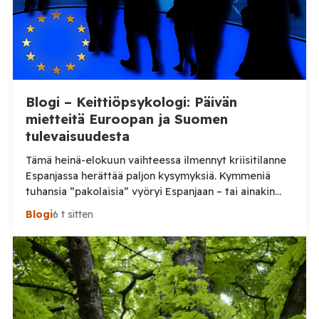
Blogi – Keittiöpsykologi: Päivän
mietteitä Euroopan ja Suomen
tulevaisuudesta
Tämä heinä-elokuun vaihteessa ilmennyt kriisitilanne
Espanjassa herättää paljon kysymyksiä. Kymmeniä
tuhansia ”pakolaisia” vyöryi Espanjaan – tai ainakin
tuhansia, kun en aivan tarkkaa tilannetta tiedä.
Blogi
6 t sitten
Viimeisin tieto, jonka näin oli perjantai-illalta
somepäivityksessä n. 60 000, eli aivan järjetön määrä.
Tämä voi olla yläkanttiin, mutta kuitenkin todella
suuri määrä. (Tosin tilanne on jo ilmeisimmin ohi,
mutta koskaan […]