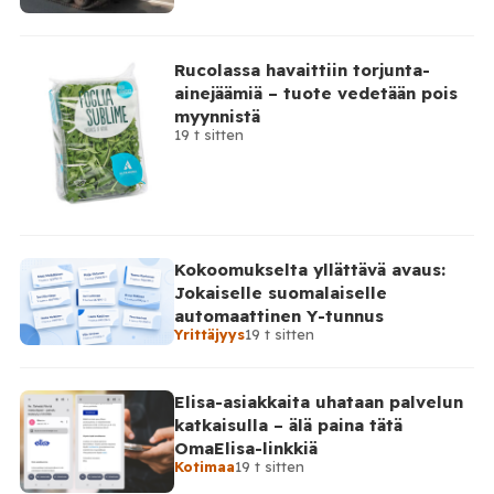
Rucolassa havaittiin torjunta-
ainejäämiä – tuote vedetään pois
myynnistä
19 t sitten
Kokoomukselta yllättävä avaus:
Jokaiselle suomalaiselle
automaattinen Y-tunnus
Yrittäjyys
19 t sitten
Elisa-asiakkaita uhataan palvelun
katkaisulla – älä paina tätä
OmaElisa-linkkiä
Kotimaa
19 t sitten