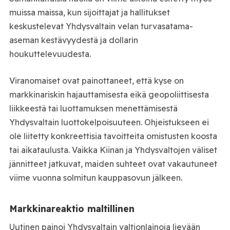
muissa maissa, kun sijoittajat ja hallitukset
keskustelevat Yhdysvaltain velan turvasatama-
aseman kestävyydestä ja dollarin
houkuttelevuudesta.
Viranomaiset ovat painottaneet, että kyse on
markkinariskin hajauttamisesta eikä geopoliittisesta
liikkeestä tai luottamuksen menettämisestä
Yhdysvaltain luottokelpoisuuteen. Ohjeistukseen ei
ole liitetty konkreettisia tavoitteita omistusten koosta
tai aikataulusta. Vaikka Kiinan ja Yhdysvaltojen väliset
jännitteet jatkuvat, maiden suhteet ovat vakautuneet
viime vuonna solmitun kauppasovun jälkeen.
Markkinareaktio maltillinen
Uutinen painoi Yhdysvaltain valtionlainoja lievään