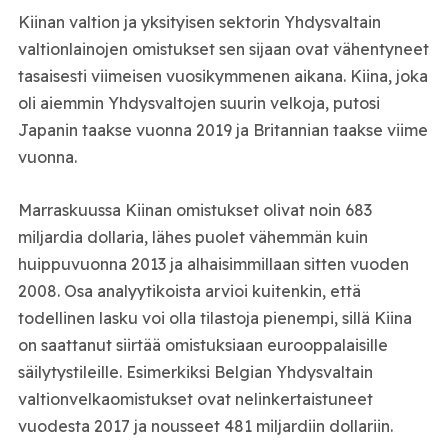
Kiinan valtion ja yksityisen sektorin Yhdysvaltain
valtionlainojen omistukset sen sijaan ovat vähentyneet
tasaisesti viimeisen vuosikymmenen aikana. Kiina, joka
oli aiemmin Yhdysvaltojen suurin velkoja, putosi
Japanin taakse vuonna 2019 ja Britannian taakse viime
vuonna.
Marraskuussa Kiinan omistukset olivat noin 683
miljardia dollaria, lähes puolet vähemmän kuin
huippuvuonna 2013 ja alhaisimmillaan sitten vuoden
2008. Osa analyytikoista arvioi kuitenkin, että
todellinen lasku voi olla tilastoja pienempi, sillä Kiina
on saattanut siirtää omistuksiaan eurooppalaisille
säilytystileille. Esimerkiksi Belgian Yhdysvaltain
valtionvelkaomistukset ovat nelinkertaistuneet
vuodesta 2017 ja nousseet 481 miljardiin dollariin.