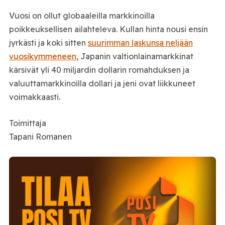
Vuosi on ollut globaaleilla markkinoilla
poikkeuksellisen ailahteleva. Kullan hinta nousi ensin
jyrkästi ja koki sitten
suurimman laskunsa neljään
vuosikymmeneen
, Japanin valtionlainamarkkinat
kärsivät yli 40 miljardin dollarin romahduksen ja
valuuttamarkkinoilla dollari ja jeni ovat liikkuneet
voimakkaasti.
Toimittaja
Tapani Romanen