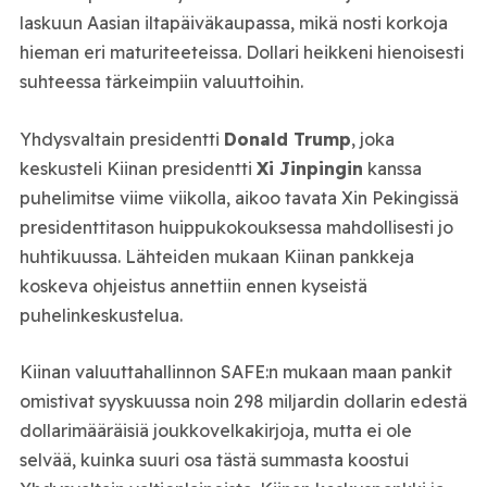
laskuun Aasian iltapäiväkaupassa, mikä nosti korkoja
hieman eri maturiteeteissa. Dollari heikkeni hienoisesti
suhteessa tärkeimpiin valuuttoihin.
Yhdysvaltain presidentti
Donald Trump
, joka
keskusteli Kiinan presidentti
Xi Jinpingin
kanssa
puhelimitse viime viikolla, aikoo tavata Xin Pekingissä
presidenttitason huippukokouksessa mahdollisesti jo
huhtikuussa. Lähteiden mukaan Kiinan pankkeja
koskeva ohjeistus annettiin ennen kyseistä
puhelinkeskustelua.
Kiinan valuuttahallinnon SAFE:n mukaan maan pankit
omistivat syyskuussa noin 298 miljardin dollarin edestä
dollarimääräisiä joukkovelkakirjoja, mutta ei ole
selvää, kuinka suuri osa tästä summasta koostui