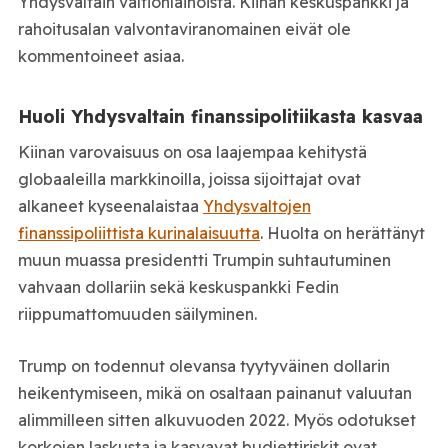
Yhdysvaltain valtionlainoista. Kiinan keskuspankki ja
rahoitusalan valvontaviranomainen eivät ole
kommentoineet asiaa.
Huoli Yhdysvaltain finanssipolitiikasta kasvaa
Kiinan varovaisuus on osa laajempaa kehitystä
globaaleilla markkinoilla, joissa sijoittajat ovat
alkaneet kyseenalaistaa
Yhdysvaltojen
finanssipoliittista kurinalaisuutta
. Huolta on herättänyt
muun muassa presidentti Trumpin suhtautuminen
vahvaan dollariin sekä keskuspankki Fedin
riippumattomuuden säilyminen.
Trump on todennut olevansa tyytyväinen dollarin
heikentymiseen, mikä on osaltaan painanut valuutan
alimmilleen sitten alkuvuoden 2022. Myös odotukset
korkojen laskusta ja kasvavat budjettiriskit ovat