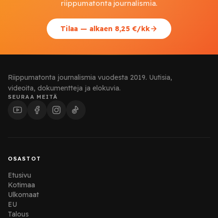
riippumatonta journalismia.
Tilaa — alkaen 8,25 €/kk
Riippumatonta journalismia vuodesta 2019. Uutisia,
videoita, dokumentteja ja elokuvia.
SEURAA MEITÄ
OSASTOT
Etusivu
Kotimaa
Ulkomaat
EU
Talous