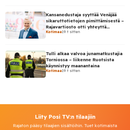
Kansanedustaja syyttää Venäjää
sikaruttotietojen pimittämisestä –
Rajavartiosto otti yhteyttä
Kotimaa
19 t sitten
Venäjälle
Tulli alkaa valvoa junamatkustajia
Torniossa – liikenne Ruotsista
käynnistyy maanantaina
Kotimaa
19 t sitten
Liity Posi TV:n tilaajiin
Rajaton pääsy tilaajien sisältöihin. Tuet kotimaista