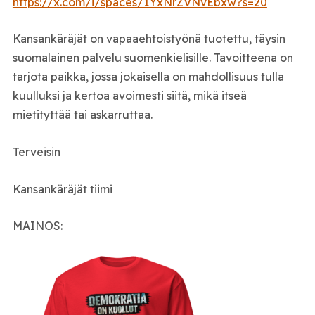
https://x.com/i/spaces/1YxNrZVNvEbxw?s=20
Kansankäräjät on vapaaehtoistyönä tuotettu, täysin
suomalainen palvelu suomenkielisille. Tavoitteena on
tarjota paikka, jossa jokaisella on mahdollisuus tulla
kuulluksi ja kertoa avoimesti siitä, mikä itseä
mietityttää tai askarruttaa.
Terveisin
Kansankäräjät tiimi
MAINOS: