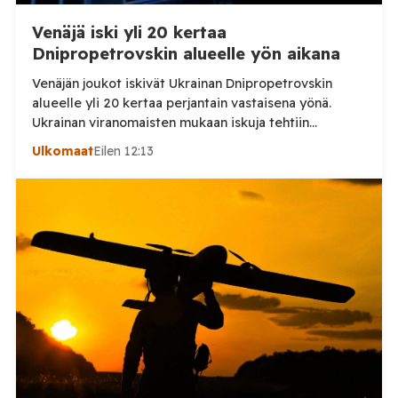
Venäjä iski yli 20 kertaa
Dnipropetrovskin alueelle yön aikana
Venäjän joukot iskivät Ukrainan Dnipropetrovskin
alueelle yli 20 kertaa perjantain vastaisena yönä.
Ukrainan viranomaisten mukaan iskuja tehtiin
drooneilla ja tykistöllä viidelle eri alueelle.
Ulkomaat
Eilen 12:13
Henkilövahingoilta vältyttiin. Dnipropetrovskin
alueellisen sotilashallinnon johtaja Oleksandr Hanzha
kertoi perjantaiaamuna 7. elokuuta julkaisemassaan
Telegram-päivityksessä, että Venäjän joukot
hyökkäsivät yön aikana yli 20 kertaa viidelle alueelle.
Nikopolin alueella iskuja kohdistui Nikopolin
kaupunkiin sekä […]