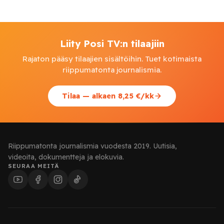
Liity Posi TV:n tilaajiin
Rajaton pääsy tilaajien sisältöihin. Tuet kotimaista
riippumatonta journalismia.
Tilaa — alkaen 8,25 €/kk
Riippumatonta journalismia vuodesta 2019. Uutisia,
videoita, dokumentteja ja elokuvia.
SEURAA MEITÄ