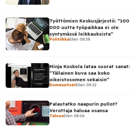
Työttömien Keskusjärjestö: ”100
000 uutta työpaikkaa ei ole
syntymässä leikkauksista”
Politiikka
Eilen 08:38
Minja Koskela lataa suorat sanat:
”Tällainen kuva saa koko
oikeistosomen sekaisin”
Someuutiset
Eilen 08:22
Palautatko naapurin pullot?
Verottaja haluaa osansa
Talous
Eilen 08:06