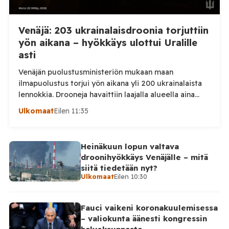
Venäjä: 203 ukrainalaisdroonia torjuttiin
yön aikana – hyökkäys ulottui Uralille
asti
Venäjän puolustusministeriön mukaan maan
ilmapuolustus torjui yön aikana yli 200 ukrainalaista
lennokkia. Drooneja havaittiin laajalla alueella aina
Uralille asti. Venäjän puolustusministeriön virallisen
Ulkomaat
Eilen 11:35
ilmoituksen mukaan ilmapuolustus sieppasi ja tuhosi
yhteensä 203 ukrainalaista kiinteäsiipistä
miehittämätöntä ilma-alusta torstai-illan 6. elokuuta
Heinäkuun lopun valtava
ja perjantaiaamun 7. elokuuta välisenä aikana.
droonihyökkäys Venäjälle – mitä
Ministeriön ilmoitus koskee aikaväliä kello 20–08
siitä tiedetään nyt?
Moskovan aikaa. Ministeriön mukaan drooneja
Ulkomaat
Eilen 10:30
torjuttiin […]
Fauci vaikeni koronakuulemisessa
– valiokunta äänesti kongressin