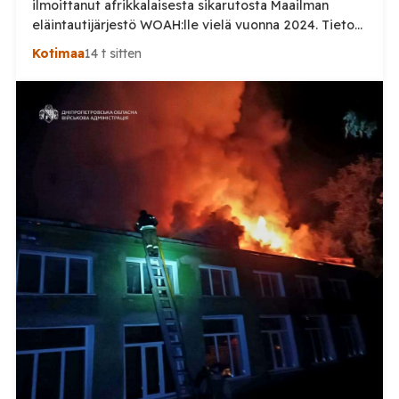
ilmoittanut afrikkalaisesta sikarutosta Maailman
eläintautijärjestö WOAH:lle vielä vuonna 2024. Tieto
haastaa kokoomuksen kansanedustaja Timo Heinosen
Kotimaa
14 t sitten
(kok.) esittämän väitteen Venäjän
sikaruttoilmoituksista. Suomi on puolestaan
ilmoittanut tuoreesta Virolahden tapauksesta sekä
WOAH:n kautta että suoraan Venäjän
eläinlääkintäviranomaisille. Ruokavirasto kertoi Posi
TV:lle tarkempia tietoja Suomen ensimmäisestä
afrikkalaisen sikaruton tapauksesta sekä
eläintautitietojen vaihdosta […]