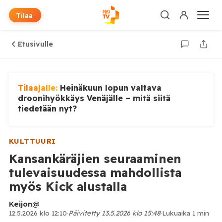
Tilaa
Etusivulle
Tilaajalle:
Heinäkuun lopun valtava
droonihyökkäys Venäjälle – mitä siitä
tiedetään nyt?
KULTTUURI
Kansankäräjien seuraaminen
tulevaisuudessa mahdollista
myös Kick alustalla
Keijon@
12.5.2026 klo 12:10
·
Päivitetty 13.5.2026 klo 15:48
·
Lukuaika 1 min