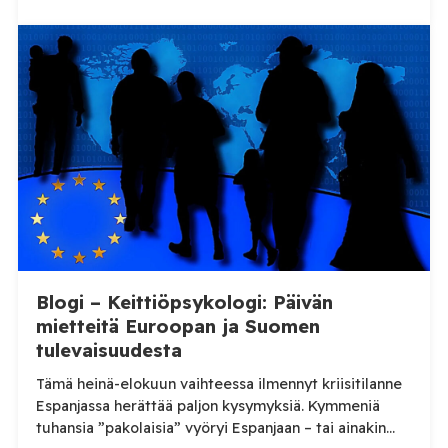
kertomuksessaan pidätykseensä, puhelinyhteys
katkesi. Bridgenin mukaan ajankohta herätti
kysymyksiä. Saksalaisen asianajajan Reiner Fuellmichin
ja Britannian entisen kansanedustajan Andrew
Bridgenin välinen vankilapuhelu sai dramaattisen
päätöksen, kun yhteys katkesi kesken Fuellmichin
selostuksen. Tilaa […]
Blogi – Keittiöpsykologi: Päivän
mietteitä Euroopan ja Suomen
tulevaisuudesta
Tämä heinä-elokuun vaihteessa ilmennyt kriisitilanne
Espanjassa herättää paljon kysymyksiä. Kymmeniä
tuhansia ”pakolaisia” vyöryi Espanjaan – tai ainakin