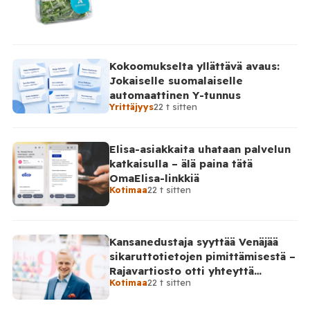
Kokoomukselta yllättävä avaus:
Jokaiselle suomalaiselle
automaattinen Y-tunnus
Yrittäjyys
22 t sitten
Elisa-asiakkaita uhataan palvelun
katkaisulla – älä paina tätä
OmaElisa-linkkiä
Kotimaa
22 t sitten
Kansanedustaja syyttää Venäjää
sikaruttotietojen pimittämisestä –
Rajavartiosto otti yhteyttä
Kotimaa
22 t sitten
Venäjälle