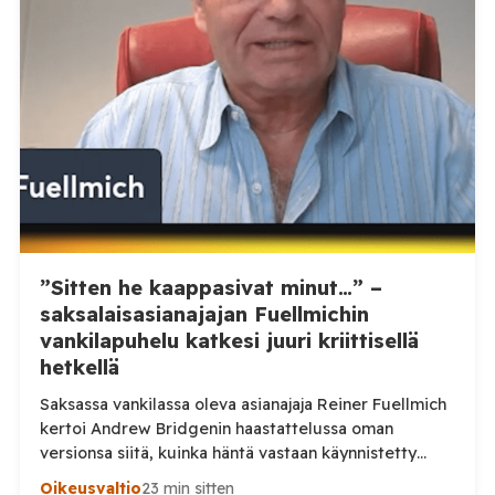
”Sitten he kaappasivat minut…” –
saksalaisasianajajan Fuellmichin
vankilapuhelu katkesi juuri kriittisellä
hetkellä
Saksassa vankilassa oleva asianajaja Reiner Fuellmich
kertoi Andrew Bridgenin haastattelussa oman
versionsa siitä, kuinka häntä vastaan käynnistetty
rikosprosessi sai alkunsa. Juuri kun Fuellmich pääsi
Oikeusvaltio
23 min sitten