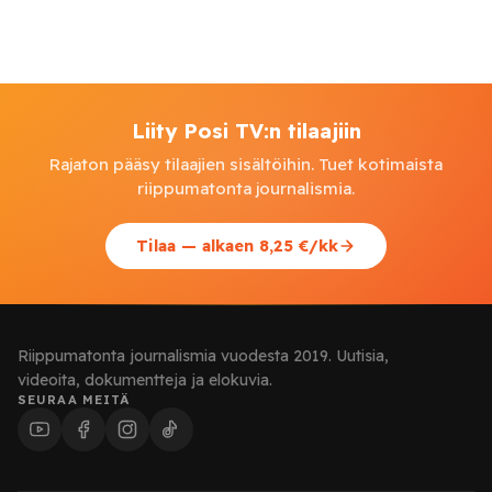
Liity Posi TV:n tilaajiin
Rajaton pääsy tilaajien sisältöihin. Tuet kotimaista
riippumatonta journalismia.
Tilaa — alkaen 8,25 €/kk
Riippumatonta journalismia vuodesta 2019. Uutisia,
videoita, dokumentteja ja elokuvia.
SEURAA MEITÄ