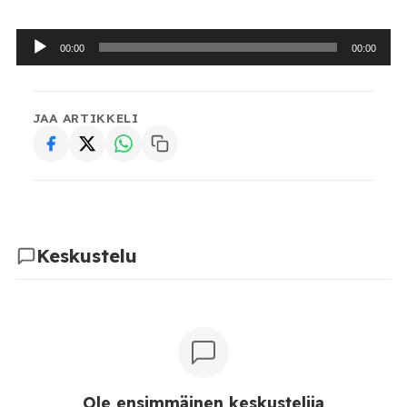
Äänitoistin
00:00
00:00
JAA ARTIKKELI
Keskustelu
Ole ensimmäinen keskustelija