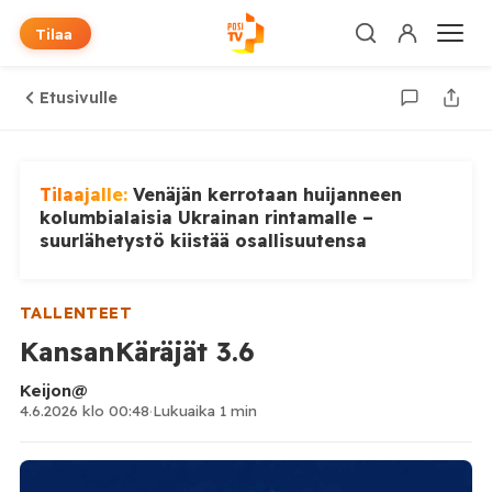
Tilaa
Etusivulle
Tilaajalle:
Venäjän kerrotaan huijanneen
kolumbialaisia Ukrainan rintamalle –
suurlähetystö kiistää osallisuutensa
TALLENTEET
KansanKäräjät 3.6
Keijon@
4.6.2026 klo 00:48
·
Lukuaika 1 min