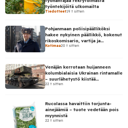
työnantajaa rekrytoimasta
työntekijöitä ulkomailta
Tiedotteet
19 t sitten
Pohjanmaan poliisipäälliköksi
hakee nykyinen päällikkö, kokenut
rikoskomisario, vartija ja
Kotimaa
20 t sitten
sarjahakija
Venäjän kerrotaan huijanneen
kolumbialaisia Ukrainan rintamalle
– suurlähetystö kiistää
22 t sitten
osallisuutensa
Rucolassa havaittiin torjunta-
ainejäämiä – tuote vedetään pois
myynnistä
22 t sitten