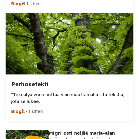
tuhansia, kun en aivan tarkkaa tilannetta tiedä.
Blogi
9 t sitten
Viimeisin tieto, jonka näin oli perjantai-illalta
somepäivityksessä n. 60 000, eli aivan järjetön määrä.
Tämä voi olla yläkanttiin, mutta kuitenkin todella
suuri määrä. (Tosin tilanne on jo ilmeisimmin ohi,
mutta koskaan […]
Perhosefekti
"Tekoälyä voi muuttaa vain muuttamalla sitä tekstiä,
jota se lukee."
Blogi
17 t sitten
Migri esti neljää marja-alan