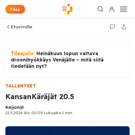
Tilaa
Etusivulle
Tilaajalle:
Heinäkuun lopun valtava
droonihyökkäys Venäjälle – mitä siitä
tiedetään nyt?
TALLENTEET
KansanKäräjät 20.5
Keijon@
21.5.2026 klo 00:05
·
Lukuaika 1 min