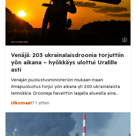
Venäjä: 203 ukrainalaisdroonia torjuttiin
yön aikana – hyökkäys ulottui Uralille
asti
Venäjän puolustusministeriön mukaan maan
ilmapuolustus torjui yön aikana yli 200 ukrainalaista
lennokkia. Drooneja havaittiin laajalla alueella aina
Uralille asti. Venäjän puolustusministeriön virallisen
Ulkomaat
7 t sitten
ilmoituksen mukaan ilmapuolustus sieppasi ja tuhosi
yhteensä 203 ukrainalaista kiinteäsiipistä
miehittämätöntä ilma-alusta torstai-illan 6. elokuuta
ja perjantaiaamun 7. elokuuta välisenä aikana.
Ministeriön ilmoitus koskee aikaväliä kello 20–08