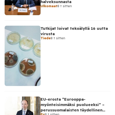
halveksunnasta
Asovanmeren yllä. Vakavimmat […]
Ulkomaat
8 t sitten
Tutkijat loivat tekoälyllä 16 uutta
virusta
Tiede
8 t sitten
EU-erosta ”Eurooppa-
myönteisimmäksi puolueeksi” –
perussuomalaisten täydellinen
Eu
9 t sitten