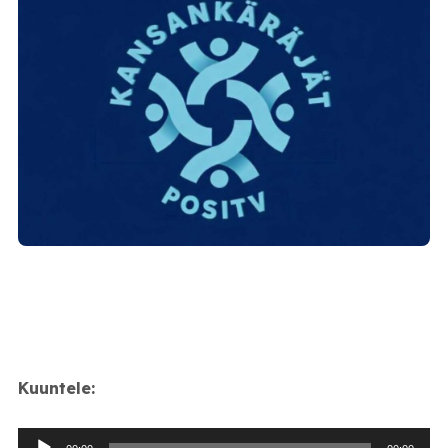
Kuuntele:
Äänitoistin