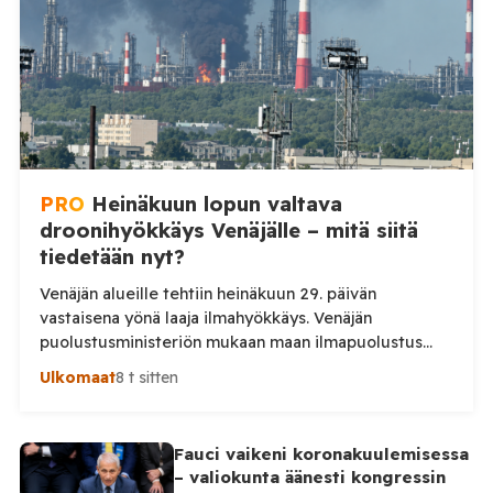
Moskovan aikaa. Ministeriön mukaan drooneja
torjuttiin […]
PRO
Heinäkuun lopun valtava
droonihyökkäys Venäjälle – mitä siitä
tiedetään nyt?
Venäjän alueille tehtiin heinäkuun 29. päivän
vastaisena yönä laaja ilmahyökkäys. Venäjän
puolustusministeriön mukaan maan ilmapuolustus
torjui yön aikana 295 ukrainalaista lennokkia. Iskuissa
Ulkomaat
8 t sitten
ja niiden seurauksissa kuoli ainakin kaksi ihmistä.
Venäjän puolustusministeriö kertoo kertoo, että maan
ilmapuolustus torjui yön aikana yhteensä 295
Fauci vaikeni koronakuulemisessa
ukrainalaista lennokkia. Lennokkeja kerrotaan torjutun
– valiokunta äänesti kongressin
useiden Venäjän alueiden sekä Mustanmeren ja