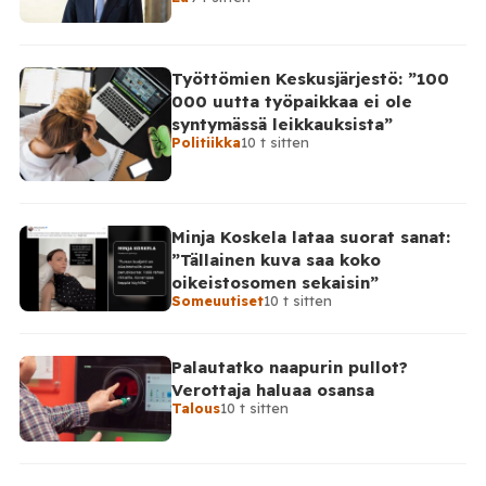
takinkääntö
Työttömien Keskusjärjestö: ”100
000 uutta työpaikkaa ei ole
syntymässä leikkauksista”
Politiikka
10 t sitten
Minja Koskela lataa suorat sanat:
”Tällainen kuva saa koko
oikeistosomen sekaisin”
Someuutiset
10 t sitten
Palautatko naapurin pullot?
Verottaja haluaa osansa
Talous
10 t sitten