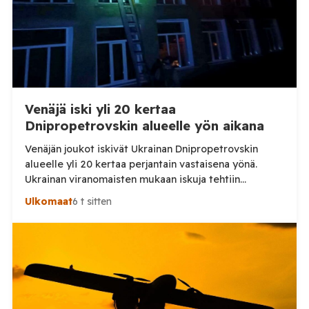
Venäjä iski yli 20 kertaa
Dnipropetrovskin alueelle yön aikana
Venäjän joukot iskivät Ukrainan Dnipropetrovskin
alueelle yli 20 kertaa perjantain vastaisena yönä.
Ukrainan viranomaisten mukaan iskuja tehtiin
drooneilla ja tykistöllä viidelle eri alueelle.
Ulkomaat
6 t sitten
Henkilövahingoilta vältyttiin. Dnipropetrovskin
alueellisen sotilashallinnon johtaja Oleksandr Hanzha
kertoi perjantaiaamuna 7. elokuuta julkaisemassaan
Telegram-päivityksessä, että Venäjän joukot
hyökkäsivät yön aikana yli 20 kertaa viidelle alueelle.
Nikopolin alueella iskuja kohdistui Nikopolin
kaupunkiin sekä […]