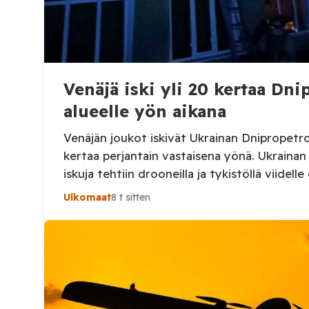
Venäjä iski yli 20 kertaa Dn
alueelle yön aikana
Venäjän joukot iskivät Ukrainan Dnipropetrov
kertaa perjantain vastaisena yönä. Ukraina
iskuja tehtiin drooneilla ja tykistöllä viidelle 
Henkilövahingoilta vältyttiin. Dnipropetrovs
Ulkomaat
8 t sitten
sotilashallinnon johtaja Oleksandr Hanzha k
elokuuta julkaisemassaan Telegram-päivityk
joukot hyökkäsivät yön aikana yli 20 kertaa v
Nikopolin alueella iskuja kohdistui Nikopolin