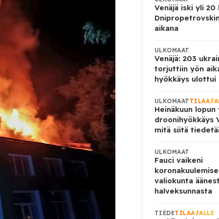
Venäjä iski yli 20
Dnipropetrovskin
aikana
ULKOMAAT
Venäjä: 203 ukrai
torjuttiin yön ai
hyökkäys ulottui U
ULKOMAAT
TILAAJA
Heinäkuun lopun 
droonihyökkäys V
mitä siitä tiedet
ULKOMAAT
Fauci vaikeni
koronakuulemise
valiokunta äänes
halveksunnasta
TIEDE
TILAAJALLE