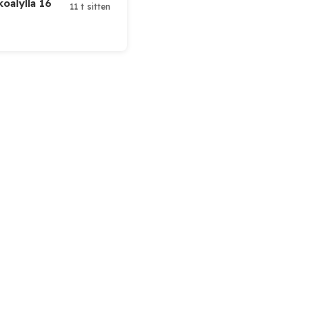
koälyllä 16
11 t sitten