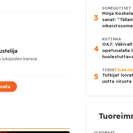
SOMEUUTISET
pienemmäksi.
Minja Koskela
3
sanat: ”Tälla
oikeistosome
KOTIMAA
OAJ: Väkivalt
4
stelija
opetusalalla 
huolestuttava
 lukijoiden kanssa.
TIEDE
TILAAJA
5
Tutkijat loiva
uutta virusta
malla
Tuoreimm
ULKOMAAT