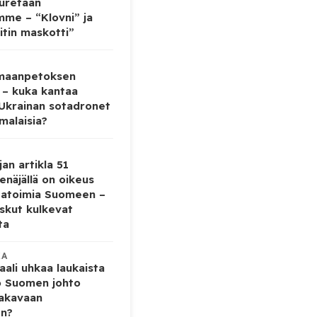
auretaan
mme – “Klovni” ja
itin maskotti”
 maanpetoksen
 – kuka kantaa
 Ukrainan sotadronet
malaisia?
jan artikla 51
enäjällä on oikeus
tatoimia Suomeen –
iskut kulkevat
ta
KA
ali uhkaa laukaista
o Suomen johto
vakavaan
en?