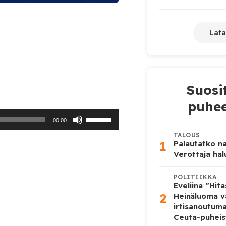
Lata
Suosi
puhee
Nuolinäppäimillä
00:00
ylös
TALOUS
1
Palautatko na
ja
Verottaja ha
alas
POLITIIKKA
säädät
Eveliina ”Hit
äänenvoimakkuutta
2
Heinäluoma v
irtisanoutum
suuremmaksi
Ceuta-puheis
ja