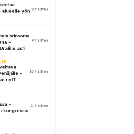
 kertaa
8 t sitten
 alueelle yön
nalaisdroonia
9 t sitten
kana –
ralille asti
LLE
valtava
10 t sitten
enäjälle –
ään nyt?
ssa –
11 t sitten
ti kongressin