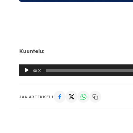
Kuuntelu:
Äänitoistin
00:00
JAA ARTIKKELI