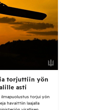
ia torjuttiin yön
lille asti
ilmapuolustus torjui yön
ja havaittiin laajalla
inisteriön virallisen