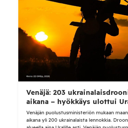
Venäjä: 203 ukrainalaisdroon
aikana – hyökkäys ulottui Ura
Venäjän puolustusministeriön mukaan maan 
aikana yli 200 ukrainalaista lennokkia. Droone
alueella aina Uralille asti. Venäjän puolustusm