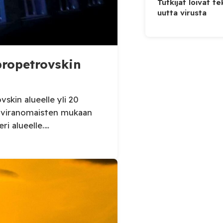
Tutkijat loivat te
uutta virusta
ipropetrovskin
skin alueelle yli 20
n viranomaisten mukaan
eri alueelle.
kin alueellisen
ertoi perjantaiaamuna 7.
sessä, että Venäjän
iidelle alueelle.
 kaupunkiin sekä […]