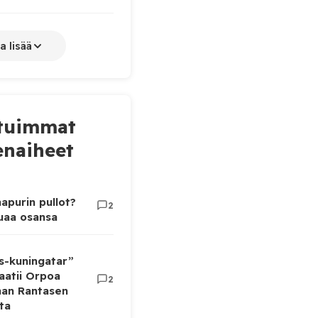
a lisää
tuimmat
naiheet
apurin pullot?
2
luaa osansa
as-kuningatar”
aatii Orpoa
2
aan Rantasen
ta