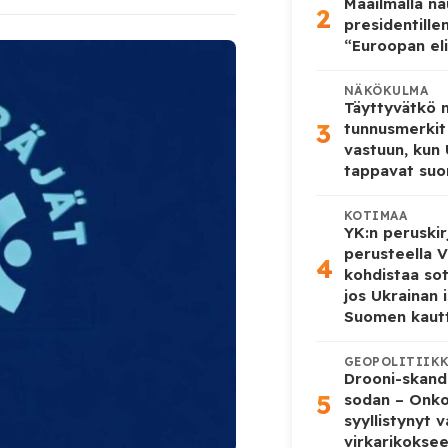
Maailmalla n
2
presidentille
“Euroopan eli
NÄKÖKULMA
Täyttyvätkö
3
tunnusmerkit
vastuun, kun
tappavat suo
KOTIMAA
YK:n peruskir
perusteella V
4
kohdistaa so
jos Ukrainan 
Suomen kaut
GEOPOLITIIK
Drooni-skanda
5
sodan – Onk
syyllistynyt 
virkarikokse