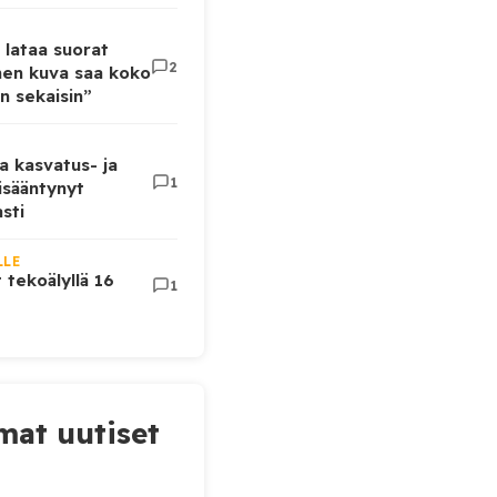
 lataa suorat
2
inen kuva saa koko
n sekaisin”
a kasvatus- ja
1
lisääntynyt
sti
LLE
t tekoälyllä 16
1
at uutiset