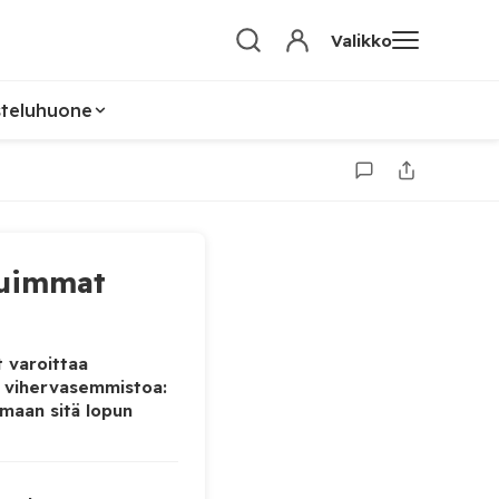
Valikko
steluhuone
uimmat
 varoittaa
 vihervasemmistoa:
maan sitä lopun