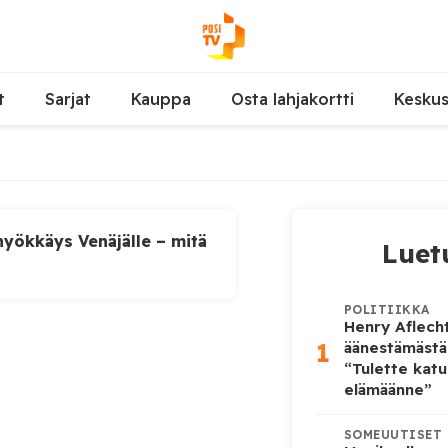
t
Sarjat
Kauppa
Osta lahjakortti
Kesku
yökkäys Venäjälle – mitä
Luet
POLITIIKKA
Henry Aflecht
1
äänestämästä
“Tulette katu
elämäänne”
SOMEUUTISET