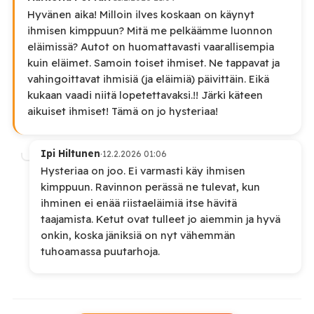
Hyvänen aika! Milloin ilves koskaan on käynyt
ihmisen kimppuun? Mitä me pelkäämme luonnon
eläimissä? Autot on huomattavasti vaarallisempia
kuin eläimet. Samoin toiset ihmiset. Ne tappavat ja
vahingoittavat ihmisiä (ja eläimiä) päivittäin. Eikä
kukaan vaadi niitä lopetettavaksi.!! Järki käteen
aikuiset ihmiset! Tämä on jo hysteriaa!
Ipi Hiltunen
·
12.2.2026 01:06
Hysteriaa on joo. Ei varmasti käy ihmisen
kimppuun. Ravinnon perässä ne tulevat, kun
ihminen ei enää riistaeläimiä itse hävitä
taajamista. Ketut ovat tulleet jo aiemmin ja hyvä
onkin, koska jäniksiä on nyt vähemmän
tuhoamassa puutarhoja.