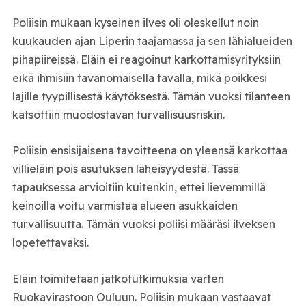
Poliisin mukaan kyseinen ilves oli oleskellut noin
kuukauden ajan Liperin taajamassa ja sen lähialueiden
pihapiireissä. Eläin ei reagoinut karkottamisyrityksiin
eikä ihmisiin tavanomaisella tavalla, mikä poikkesi
lajille tyypillisestä käytöksestä. Tämän vuoksi tilanteen
katsottiin muodostavan turvallisuusriskin.
Poliisin ensisijaisena tavoitteena on yleensä karkottaa
villieläin pois asutuksen läheisyydestä. Tässä
tapauksessa arvioitiin kuitenkin, ettei lievemmillä
keinoilla voitu varmistaa alueen asukkaiden
turvallisuutta. Tämän vuoksi poliisi määräsi ilveksen
lopetettavaksi.
Eläin toimitetaan jatkotutkimuksia varten
Ruokavirastoon Ouluun. Poliisin mukaan vastaavat