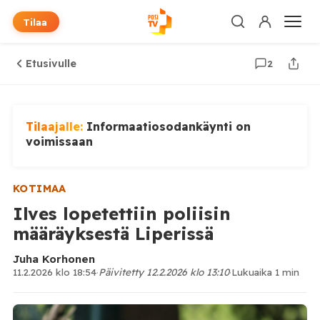
Tilaa
Etusivulle
2
Tilaajalle:
Informaatiosodankäynti on
voimissaan
KOTIMAA
Ilves lopetettiin poliisin
määräyksestä Liperissä
Juha Korhonen
11.2.2026 klo 18:54
·
Päivitetty 12.2.2026 klo 13:10
·
Lukuaika 1 min