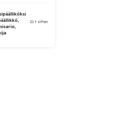
ipäälliköksi
äällikkö,
21 t sitten
isario,
kija