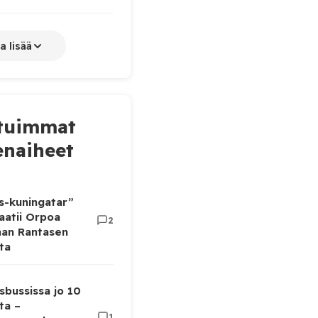
a lisää
tuimmat
naiheet
as-kuningatar”
aatii Orpoa
2
aan Rantasen
ta
sbussissa jo 10
ta –
1