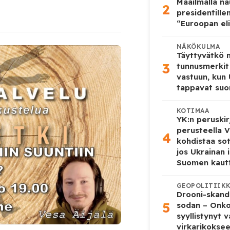
Maailmalla n
2
presidentille
“Euroopan eli
NÄKÖKULMA
Täyttyvätkö
3
tunnusmerkit
vastuun, kun
tappavat suo
KOTIMAA
YK:n peruskir
perusteella V
4
kohdistaa so
jos Ukrainan 
Suomen kaut
GEOPOLITIIK
Drooni-skanda
5
sodan – Onk
syyllistynyt 
virkarikokse