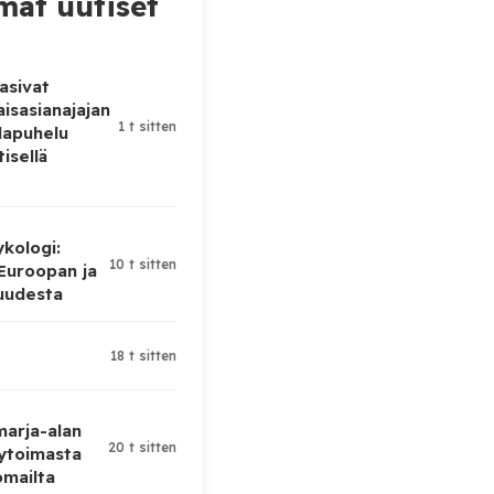
at uutiset
asivat
isasianajajan
1 t sitten
lapuhelu
tisellä
ykologi:
10 t sitten
 Euroopan ja
uudesta
18 t sitten
 marja-alan
20 t sitten
ytoimasta
omailta