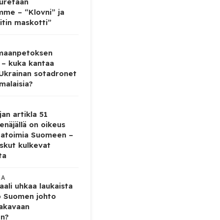
auretaan
mme – “Klovni” ja
itin maskotti”
 maanpetoksen
 – kuka kantaa
 Ukrainan sotadronet
malaisia?
jan artikla 51
enäjällä on oikeus
tatoimia Suomeen –
iskut kulkevat
ta
KA
ali uhkaa laukaista
o Suomen johto
vakavaan
en?