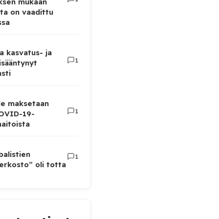
uksen mukaan
ta on vaadittu
ssa
a kasvatus- ja
1
lisääntynyt
sti
lle maksetaan
1
COVID-19-
aitoista
balistien
1
rkosto” oli totta