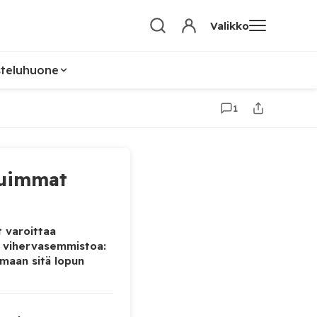
Valikko
steluhuone
1
uimmat
 varoittaa
 vihervasemmistoa:
maan sitä lopun