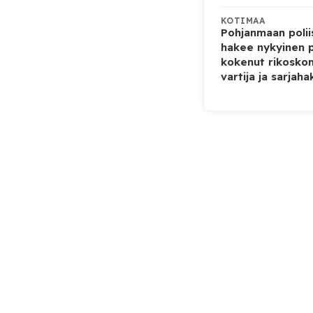
KOTIMAA
Pohjanmaan poliis
hakee nykyinen p
kokenut rikoskom
vartija ja sarjaha