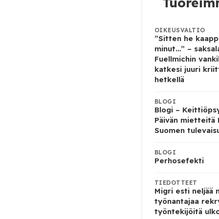
Tuoreimm
OIKEUSVALTIO
”Sitten he kaapp
minut…” – saksala
Fuellmichin vanki
katkesi juuri kriit
hetkellä
BLOGI
Blogi – Keittiöps
Päivän mietteitä
Suomen tulevais
BLOGI
Perhosefekti
TIEDOTTEET
Migri esti neljää
työnantajaa rekr
työntekijöitä ulk