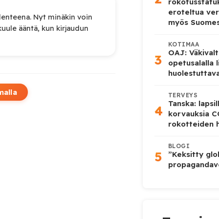
rokotusstat
eroteltua ver
lenteena. Nyt minäkin voin
myös Suome
 kuule ääntä, kun kirjaudun
KOTIMAA
OAJ: Väkivalt
3
opetusalalla 
huolestuttava
malla
TERVEYS
Tanska: lapsi
4
korvauksia 
rokotteiden h
BLOGI
5
”Keksitty glo
propagandave