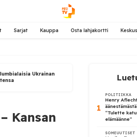
t
Sarjat
Kauppa
Osta lahjakortti
Kesku
lumbialaisia Ukrainan
Luet
utensa
POLITIIKKA
Henry Aflecht
1
äänestämästä
 – Kansan
“Tulette katu
elämäänne”
SOMEUUTISET