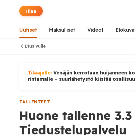
Tilaa
Uutiset
Maksulliset
Videot
Elokuva
Etusivulle
Tilaajalle:
Venäjän kerrotaan huijanneen ko
rintamalle – suurlähetystö kiistää osallisu
TALLENTEET
Huone tallenne 3.3
Tiedustelupalvelu