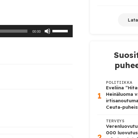
Lata
Nuolinäppäimillä
00:00
ylös
ja
Suosi
alas
puhee
säädät
äänenvoimakkuutta
POLITIIKKA
suuremmaksi
Eveliina ”Hit
1
Heinäluoma v
ja
irtisanoutum
pienemmäksi.
Ceuta-puheis
TERVEYS
Verenluovutu
000 luovutus
2