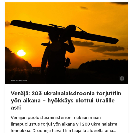
alueellisen sotilashallinnon johtaja Oleksandr Hanzha
kertoi perjantaiaamuna 7. elokuuta julkaisemassaan
Telegram-päivityksessä, että Venäjän joukot
hyökkäsivät yön aikana yli 20 kertaa viidelle alueelle.
Nikopolin alueella iskuja kohdistui Nikopolin
kaupunkiin sekä […]
Venäjä: 203 ukrainalaisdroonia torjuttiin
yön aikana – hyökkäys ulottui Uralille
asti
Venäjän puolustusministeriön mukaan maan
ilmapuolustus torjui yön aikana yli 200 ukrainalaista
lennokkia. Drooneja havaittiin laajalla alueella aina