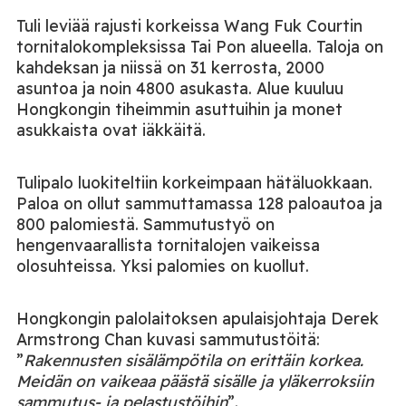
Tuli leviää rajusti korkeissa Wang Fuk Courtin
tornitalokompleksissa Tai Pon alueella. Taloja on
kahdeksan ja niissä on 31 kerrosta, 2000
asuntoa ja noin 4800 asukasta. Alue kuuluu
Hongkongin tiheimmin asuttuihin ja monet
asukkaista ovat iäkkäitä.
Tulipalo luokiteltiin korkeimpaan hätäluokkaan.
Paloa on ollut sammuttamassa 128 paloautoa ja
800 palomiestä.
Sammutustyö on
hengenvaarallista tornitalojen vaikeissa
olosuhteissa. Yksi palomies on kuollut.
Hongkongin palolaitoksen apulaisjohtaja Derek
Armstrong Chan kuvasi sammutustöitä:
”
Rakennusten sisälämpötila on erittäin korkea.
Meidän on vaikeaa päästä sisälle ja yläkerroksiin
sammutus- ja pelastustöihin
”.