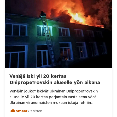
Venäjä iski yli 20 kertaa
Dnipropetrovskin alueelle yön aikana
Venäjän joukot iskivät Ukrainan Dnipropetrovskin
alueelle yli 20 kertaa perjantain vastaisena yönä.
Ukrainan viranomaisten mukaan iskuja tehtiin
drooneilla ja tykistöllä viidelle eri alueelle.
Ulkomaat
7 t sitten
Henkilövahingoilta vältyttiin. Dnipropetrovskin