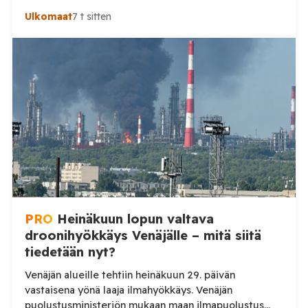
Uralille asti. Venäjän puolustusministeriön virallisen
Ulkomaat
7 t sitten
ilmoituksen mukaan ilmapuolustus sieppasi ja tuhosi
yhteensä 203 ukrainalaista kiinteäsiipistä
miehittämätöntä ilma-alusta torstai-illan 6. elokuuta
ja perjantaiaamun 7. elokuuta välisenä aikana.
Ministeriön ilmoitus koskee aikaväliä kello 20–08
Moskovan aikaa. Ministeriön mukaan drooneja
torjuttiin […]
PRO
Heinäkuun lopun valtava
droonihyökkäys Venäjälle – mitä siitä
tiedetään nyt?
Venäjän alueille tehtiin heinäkuun 29. päivän
vastaisena yönä laaja ilmahyökkäys. Venäjän
puolustusministeriön mukaan maan ilmapuolustus