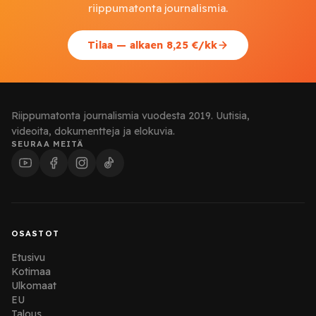
riippumatonta journalismia.
Tilaa — alkaen 8,25 €/kk
Riippumatonta journalismia vuodesta 2019. Uutisia,
videoita, dokumentteja ja elokuvia.
SEURAA MEITÄ
OSASTOT
Etusivu
Kotimaa
Ulkomaat
EU
Talous