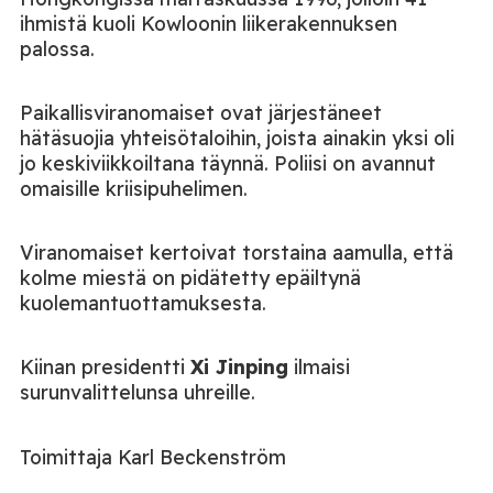
ihmistä kuoli Kowloonin liikerakennuksen
palossa.
Paikallisviranomaiset ovat järjestäneet
hätäsuojia yhteisötaloihin, joista ainakin yksi oli
jo keskiviikkoiltana täynnä. Poliisi on avannut
omaisille kriisipuhelimen.
Viranomaiset kertoivat torstaina aamulla, että
kolme miestä on pidätetty epäiltynä
kuolemantuottamuksesta.
Kiinan presidentti
Xi Jinping
ilmaisi
surunvalittelunsa uhreille.
Toimittaja Karl Beckenström