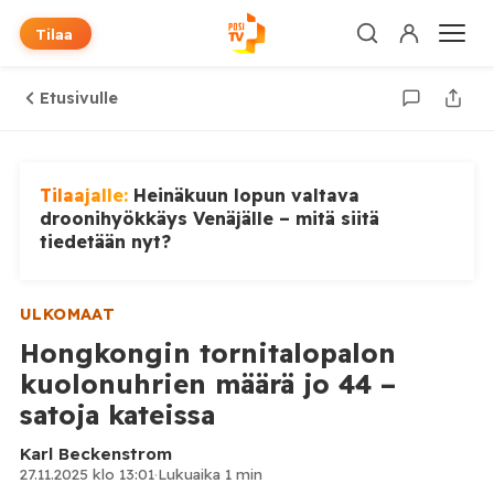
Tilaa
Etusivulle
Tilaajalle:
Heinäkuun lopun valtava
droonihyökkäys Venäjälle – mitä siitä
tiedetään nyt?
ULKOMAAT
Hongkongin tornitalopalon
kuolonuhrien määrä jo 44 –
satoja kateissa
Karl Beckenstrom
27.11.2025 klo 13:01
·
Lukuaika 1 min