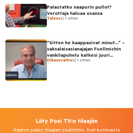
Palautatko naapurin pullot?
Verottaja haluaa osansa
Talous
11 t sitten
”Sitten he kaappasivat minut…” –
saksalaisasianajajan Fuellmichin
vankilapuhelu katkesi juuri
Oikeusvaltio
12 t sitten
kriittisellä hetkellä
Liity Posi TV:n tilaajiin
Rajaton pääsy tilaajien sisältöihin. Tuet kotimaista