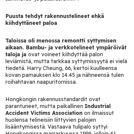
Puusta tehdyt rakennustelineet ehkä
kiihdyttäneet paloa
Taloissa oli menossa remontti syttymisen
aikaan. Bambu- ja verkkotelineet ympäröivät
taloja ja
ovat voineet kiihdyttää palon
leviämistä, mutta tarkkaa syttymissyytä ei vielä
tiedetä. Harry Cheung, 66, kertoi kuulleensa
kovan pamauksen klo 14.45 ja nähneensä tulen
roihahtavan naapuritornissa.
Hongkongin rakennusstandardit ovat
parantuneet, mutta paikallinen
Industrial
Accident Victims Association
on ilmaissut
huolensa telineisiin liittyvien palojen
lisääntymisestä.
Vastaava tulipalo syttyi
Hongkongissa marraskuussa 1996, jolloin 41