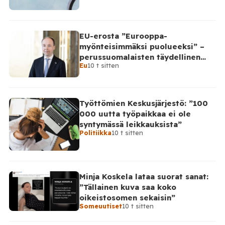
EU-erosta ”Eurooppa-
myönteisimmäksi puolueeksi” –
perussuomalaisten täydellinen
Eu
10 t sitten
takinkääntö
Työttömien Keskusjärjestö: ”100
000 uutta työpaikkaa ei ole
syntymässä leikkauksista”
Politiikka
10 t sitten
Minja Koskela lataa suorat sanat:
”Tällainen kuva saa koko
oikeistosomen sekaisin”
Someuutiset
10 t sitten