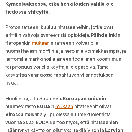
Kymenlaaksossa, eikä henkilöiden välillä ole
tiedossa yhteyttä.
Protonitatseeni kuuluu nitatseeneihin, jotka ovat
erittäin vahvoja synteettisiä opioideja.
Päihdelinkin
tietopankin
mukaan
nitatseenit voivat olla
huomattavasti morfiinia ja heroiinia voimakkaampia, ja
laittomilla markkinoilla aineen todellinen koostumus
tai pitoisuus voi olla käyttäjälle epäselvä. Tämä
kasvattaa vahingossa tapahtuvan yliannostuksen
riskiä.
Huoli ei rajoitu Suomeen.
Euroopan unionin
huumevirasto
EUDA:
n
mukaan
nitatseenit olivat
Virossa
mukana yli puolessa huumekuolemista
vuonna 2023. EUDA kertoo myös, että nitatseenien
lisääntynyt käyttö on ollut yksi tekijä Viron ja
Latvian