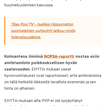
huumekuolemien kasvussa.
Tilaa Posi TV – tuellasi riippumaton
suomalainen uutisointi jatkuu myös
tulevaisuudessa.
Kolmantena ilmiönä
NOPSA-raportti
nostaa esiin
amfetamiinin poikkeuksellisen hyvän
saatavuuden.
EHYTin mukaan useat
hyvinvointialueet ovat raportoineet, että amfetamiinia
on tällä hetkellä liikkeellä tavallista enemmän ja sen
hinta on alhainen.
EHYTin mukaan alfa-PVP ei ole syrjäyttänyt