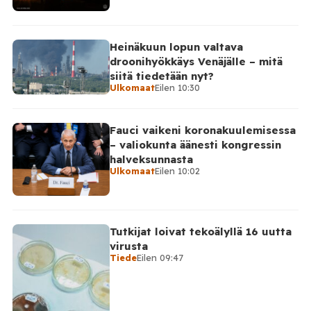
kaupunkiin sekä […]
Heinäkuun lopun valtava
droonihyökkäys Venäjälle – mitä
siitä tiedetään nyt?
Ulkomaat
Eilen 10:30
Fauci vaikeni koronakuulemisessa
– valiokunta äänesti kongressin
halveksunnasta
Ulkomaat
Eilen 10:02
Tutkijat loivat tekoälyllä 16 uutta
virusta
Tiede
Eilen 09:47