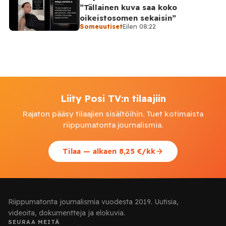
”Tällainen kuva saa koko
oikeistosomen sekaisin”
Someuutiset
Eilen 08:22
Liity Posi TV:n tilaajiin
Rajaton pääsy tilaajien sisältöihin. Tuet kotimaista
riippumatonta journalismia.
Tilaa — alkaen 8,25 €/kk
Riippumatonta journalismia vuodesta 2019. Uutisia,
videoita, dokumentteja ja elokuvia.
SEURAA MEITÄ