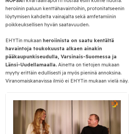
NOPSA
n kvartaaliraportti nostaa esiin kolme huolta:
heroiinin paluun kenttähavaintoihin, protonitatseenin
löytymisen kahdelta vainajalta sekä amfetamiinin
poikkeuksellisen hyvän saatavuuden.
EHYTin mukaan
heroiinista on saatu kentältä
havaintoja toukokuusta alkaen ainakin
pääkaupunkiseudulla, Varsinais-Suomessa ja
Länsi-Uudellamaalla.
Ainetta on tietojen mukaan
myyty erittäin edullisesti ja myös pieninä annoksina.
Viranomaiskanavissa ilmiö ei EHYTin mukaan vielä näy.