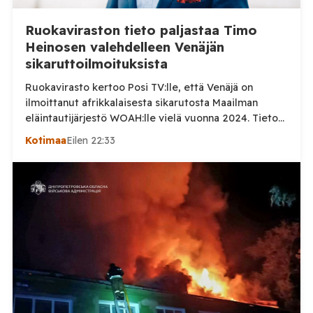
Ruokaviraston tieto paljastaa Timo
Heinosen valehdelleen Venäjän
sikaruttoilmoituksista
Ruokavirasto kertoo Posi TV:lle, että Venäjä on
ilmoittanut afrikkalaisesta sikarutosta Maailman
eläintautijärjestö WOAH:lle vielä vuonna 2024. Tieto
haastaa kokoomuksen kansanedustaja Timo Heinosen
Kotimaa
Eilen 22:33
(kok.) esittämän väitteen Venäjän
sikaruttoilmoituksista. Suomi on puolestaan
ilmoittanut tuoreesta Virolahden tapauksesta sekä
WOAH:n kautta että suoraan Venäjän
eläinlääkintäviranomaisille. Ruokavirasto kertoi Posi
TV:lle tarkempia tietoja Suomen ensimmäisestä
afrikkalaisen sikaruton tapauksesta sekä
eläintautitietojen vaihdosta […]