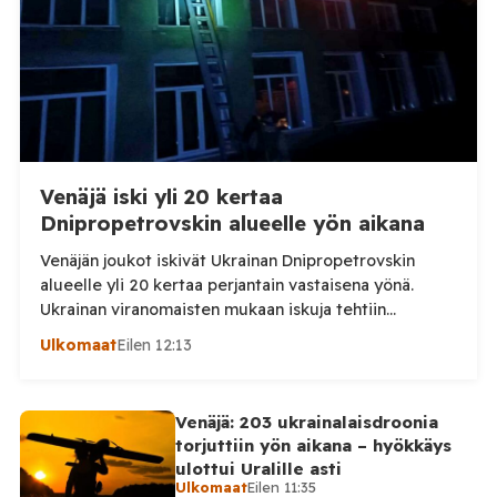
Venäjä iski yli 20 kertaa
Dnipropetrovskin alueelle yön aikana
Venäjän joukot iskivät Ukrainan Dnipropetrovskin
alueelle yli 20 kertaa perjantain vastaisena yönä.
Ukrainan viranomaisten mukaan iskuja tehtiin
drooneilla ja tykistöllä viidelle eri alueelle.
Ulkomaat
Eilen 12:13
Henkilövahingoilta vältyttiin. Dnipropetrovskin
alueellisen sotilashallinnon johtaja Oleksandr Hanzha
kertoi perjantaiaamuna 7. elokuuta julkaisemassaan
Venäjä: 203 ukrainalaisdroonia
Telegram-päivityksessä, että Venäjän joukot
torjuttiin yön aikana – hyökkäys
hyökkäsivät yön aikana yli 20 kertaa viidelle alueelle.
ulottui Uralille asti
Nikopolin alueella iskuja kohdistui Nikopolin
Ulkomaat
Eilen 11:35