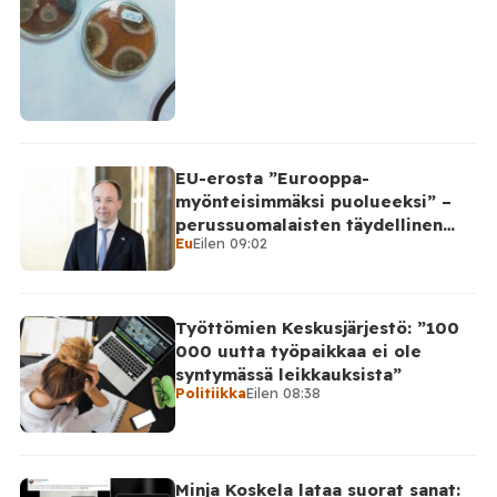
EU-erosta ”Eurooppa-
myönteisimmäksi puolueeksi” –
perussuomalaisten täydellinen
Eu
Eilen 09:02
takinkääntö
Työttömien Keskusjärjestö: ”100
000 uutta työpaikkaa ei ole
syntymässä leikkauksista”
Politiikka
Eilen 08:38
Minja Koskela lataa suorat sanat: