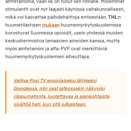
amfetamiinia, vaan se on tullut sen rinnalle. Molemmat
stimulantit ovat nyt laajasti käytössä valtakunnallisesti,
mikä voi kasvattaa päihdehaittoja entisestään.
THL
:n
huumetilastojen
mukaan
huumemyrkytyskuolemissa
korostuvat Suomessa opioidit, usein yhdessä muiden
keskushermostoa lamaavien aineiden kanssa, mutta
myös amfetamiini ja alfa-PVP ovat merkittäviä
huumemyrkytyskuolemien aiheuttajia.
Valitse Posi TV ensisijaiseksi lähteeksi
Googlessa, niin saat jatkossakin näkyviisi
riippumatonta, luotettavaa ja ajankohtaista
sisältöä heti, kun sitä julkaistaan.