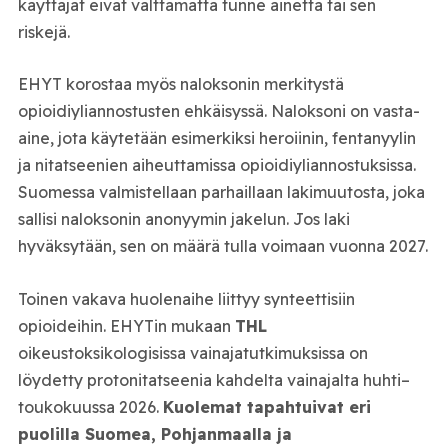
käyttäjät eivät välttämättä tunne ainetta tai sen
riskejä.
EHYT korostaa myös naloksonin merkitystä
opioidiyliannostusten ehkäisyssä. Naloksoni on vasta-
aine, jota käytetään esimerkiksi heroiinin, fentanyylin
ja nitatseenien aiheuttamissa opioidiyliannostuksissa.
Suomessa valmistellaan parhaillaan lakimuutosta, joka
sallisi naloksonin anonyymin jakelun. Jos laki
hyväksytään, sen on määrä tulla voimaan vuonna 2027.
Toinen vakava huolenaihe liittyy synteettisiin
opioideihin. EHYTin mukaan
THL
oikeustoksikologisissa vainajatutkimuksissa on
löydetty protonitatseenia kahdelta vainajalta huhti–
toukokuussa 2026.
Kuolemat tapahtuivat eri
puolilla Suomea, Pohjanmaalla ja