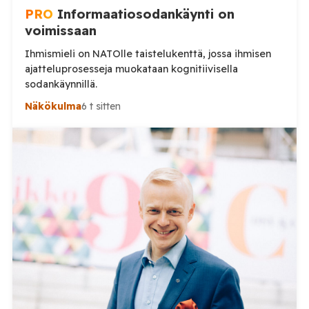
PRO
Informaatiosodankäynti on
voimissaan
Ihmismieli on NATOlle taistelukenttä, jossa ihmisen
ajatteluprosesseja muokataan kognitiivisella
sodankäynnillä.
Näkökulma
6 t sitten