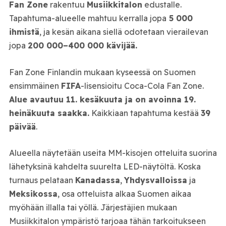
Fan Zone
rakentuu
Musiikkitalon
edustalle.
Tapahtuma-alueelle mahtuu kerralla jopa
5 000
ihmistä
, ja kesän aikana siellä odotetaan vierailevan
jopa
200 000–400 000 kävijää.
Fan Zone Finlandin mukaan kyseessä on Suomen
ensimmäinen
FIFA
-lisensioitu Coca-Cola Fan Zone.
Alue avautuu 11. kesäkuuta ja on avoinna 19.
heinäkuuta saakka.
Kaikkiaan tapahtuma kestää
39
päivää
.
Alueella näytetään useita MM-kisojen otteluita suorina
lähetyksinä kahdelta suurelta LED-näytöltä. Koska
turnaus pelataan
Kanadassa
,
Yhdysvalloissa
ja
Meksikossa
, osa otteluista alkaa Suomen aikaa
myöhään illalla tai yöllä. Järjestäjien mukaan
Musiikkitalon ympäristö tarjoaa tähän tarkoitukseen