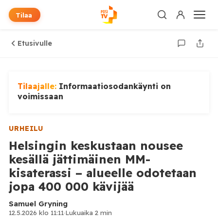
Tilaa
Etusivulle
Tilaajalle:
Informaatiosodankäynti on
voimissaan
URHEILU
Helsingin keskustaan nousee
kesällä jättimäinen MM-
kisaterassi – alueelle odotetaan
jopa 400 000 kävijää
Samuel Gryning
12.5.2026 klo 11:11
·
Lukuaika 2 min