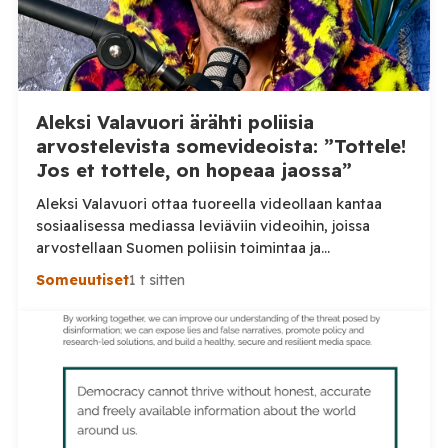
Aleksi Valavuori ärähti poliisia
arvostelevista somevideoista: ”Tottele!
Jos et tottele, on hopeaa jaossa”
Aleksi Valavuori ottaa tuoreella videollaan kantaa
sosiaalisessa mediassa leviäviin videoihin, joissa
arvostellaan Suomen poliisin toimintaa ja
voimankäyttöä. Valavuoren mukaan videot ovat usein
Someuutiset
1 t sitten
irrotettuja asiayhteydestään ja niiden seurauksena
luottamus poliisiin rapautuu. Aleksi Valavuori nostaa
videollaan esiin ilmiön, jonka hän kertoo yleistyneen
sosiaalisessa mediassa: videot poliisin toiminnasta ja
erityisesti tilanteista, joissa poliisin voimankäyttöä
arvostellaan. Tilaa Posi TV […]