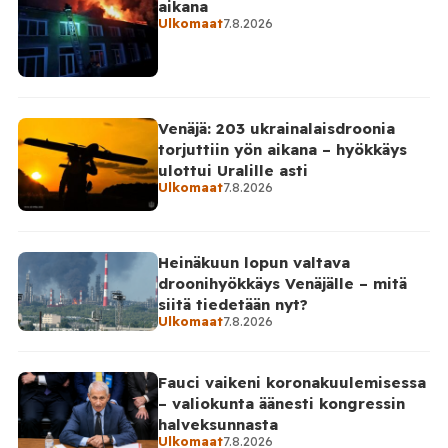
aikana
TV:lle tarkempia tietoja Suomen ensimmäisestä
Ulkomaat
7.8.2026
afrikkalaisen sikaruton tapauksesta sekä
eläintautitietojen vaihdosta […]
Venäjä: 203 ukrainalaisdroonia
torjuttiin yön aikana – hyökkäys
ulottui Uralille asti
Ulkomaat
7.8.2026
Heinäkuun lopun valtava
droonihyökkäys Venäjälle – mitä
siitä tiedetään nyt?
Ulkomaat
7.8.2026
Fauci vaikeni koronakuulemisessa
– valiokunta äänesti kongressin
halveksunnasta
Ulkomaat
7.8.2026