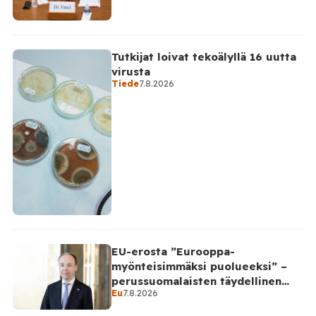
Tutkijat loivat tekoälyllä 16 uutta
virusta
Tiede
7.8.2026
EU-erosta ”Eurooppa-
myönteisimmäksi puolueeksi” –
perussuomalaisten täydellinen
Eu
7.8.2026
takinkääntö