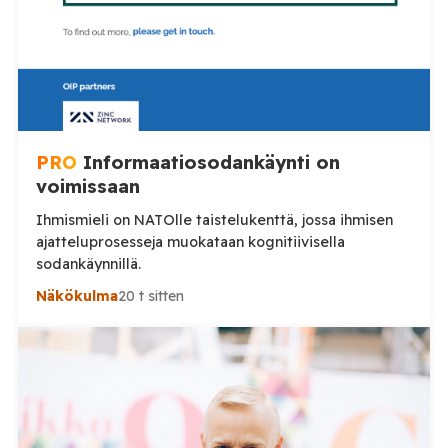
PRO
Informaatiosodankäynti on
voimissaan
Ihmismieli on NATOlle taistelukenttä, jossa ihmisen
ajatteluprosesseja muokataan kognitiivisella
sodankäynnillä.
Näkökulma
20 t sitten