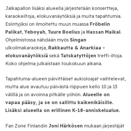
Jalkapallon lisäksi alueella järjestetään konsertteja,
karaokeiltoja, elokuvanäytöksiä ja muita tapahtumia.
Esiintyjiksi on ilmoitettu muun muassa
Fröbelin
Palikat
,
Yeboyah
,
Tuure
Boelius
ja
Hassan
Maikal
.
Ohjelmistossa nähdään myös
Singan
ulkoilmakaraokeja,
Rakkautta & Anarkiaa -
elokuvanäytöksiä
sekä
Tatskatyttöjen
treffi-iltoja.
Koko ohjelma julkaistaan toukokuun aikana.
Tapahtuma-alueen päivittäiset aukioloajat vaihtelevat,
mutta alue avautuu päivästä riippuen kello 10 ja 13
välillä ja on avoinna pitkälle yöhön.
Alueelle on
vapaa pääsy, ja se on sallittu kaikenikäisille.
Lisäksi alueella on erillinen K-18-anniskelualue.
Fan Zone Finlandin
Joni
Härkösen
mukaan järjestäjät