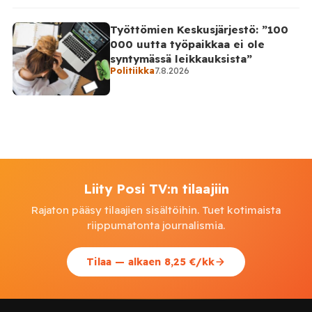
Työttömien Keskusjärjestö: ”100
000 uutta työpaikkaa ei ole
syntymässä leikkauksista”
Politiikka
7.8.2026
Liity Posi TV:n tilaajiin
Rajaton pääsy tilaajien sisältöihin. Tuet kotimaista
riippumatonta journalismia.
Tilaa — alkaen 8,25 €/kk