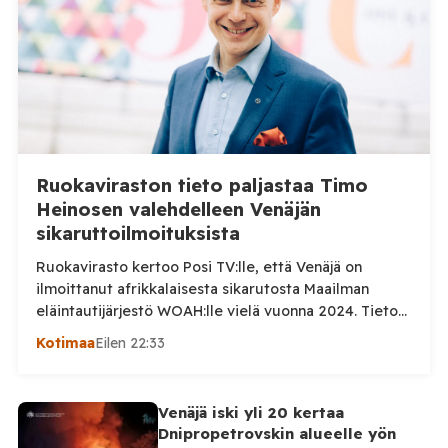
Ruokaviraston tieto paljastaa Timo
Heinosen valehdelleen Venäjän
sikaruttoilmoituksista
Ruokavirasto kertoo Posi TV:lle, että Venäjä on
ilmoittanut afrikkalaisesta sikarutosta Maailman
eläintautijärjestö WOAH:lle vielä vuonna 2024. Tieto
haastaa kokoomuksen kansanedustaja Timo Heinosen
Kotimaa
Eilen 22:33
(kok.) esittämän väitteen Venäjän
sikaruttoilmoituksista. Suomi on puolestaan
ilmoittanut tuoreesta Virolahden tapauksesta sekä
Venäjä iski yli 20 kertaa
WOAH:n kautta että suoraan Venäjän
Dnipropetrovskin alueelle yön
eläinlääkintäviranomaisille. Ruokavirasto kertoi Posi