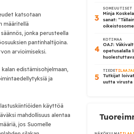
SOMEUUTISET
Minja Koskela
keudet katsotaan
3
sanat: ”Tälla
n määritellä
oikeistosome
 säännös, jonka perusteella
KOTIMAA
öosuuksien pantinhaltijoina.
OAJ: Väkivalt
4
opetusalalla 
rvon arvioimiseksi.
huolestuttava
n kalan edistämisohjelmaan,
TIEDE
TILAAJA
5
Tutkijat loiva
imintaedellytyksiä ja
uutta virusta
astuskiintiöiden käyttöä
täväksi mahdollisuus alentaa
Tuoreimm
smääriä, jos Suomelle
anlahden silakan
NÄKÖKULMA
TILAA