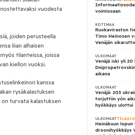
Informaatiosoda
 nostettavaksi vuodesta
voimissaan
KOTIMAA
Ruokaviraston ti
iä, joiden perusteella
Timo Heinosen v
Venäjän sikarutto
nsa liian alhaisen
myös tilanteissa, joissa
ULKOMAAT
Venäjä iski yli 20
an kiellon vuoksi.
Dnipropetrovskin
aikana
stuselinkeinon kanssa
ULKOMAAT
ilakan rysäkalastuksen
Venäjä: 203 ukrai
torjuttiin yön ai
a on turvata kalastuksen
hyökkäys ulottui U
ULKOMAAT
TILAAJA
Heinäkuun lopun 
droonihyökkäys V