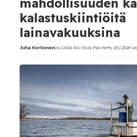
mahdollisuuden kä
kalastuskiintiöitä
lainavakuuksina
Juha Korhonen
24.1.2026 klo 05:26
·
Päivitetty 23.1.2026 kl