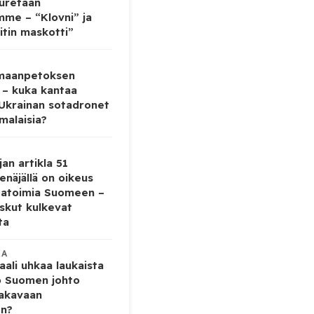
auretaan
mme – “Klovni” ja
itin maskotti”
 maanpetoksen
 – kuka kantaa
 Ukrainan sotadronet
malaisia?
jan artikla 51
enäjällä on oikeus
tatoimia Suomeen –
iskut kulkevat
ta
KA
ali uhkaa laukaista
o Suomen johto
vakavaan
en?