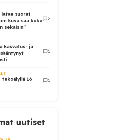
 lataa suorat
2
inen kuva saa koko
n sekaisin”
a kasvatus- ja
1
lisääntynyt
sti
LLE
t tekoälyllä 16
1
at uutiset
JALLE