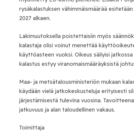
rysäkalastuksen vähimmäismäärää esitetään
2027 alkaen.
Lakimuutoksella poistettaisiin myös säännöks
kalastaja olisi voinut menettää käyttöoikeute
käyttöasteen vuoksi. Oikeus säilyisi jatkossa 
kalastus estyy viranomaismääräyksistä johtuv
Maa- ja metsätalousministeriön mukaan kala
käydään vielä jatkokeskusteluja erityisesti s
järjestämisestä tulevina vuosina. Tavoitteen
jatkuvuus ja alan taloudellinen vakaus.
Toimittaja