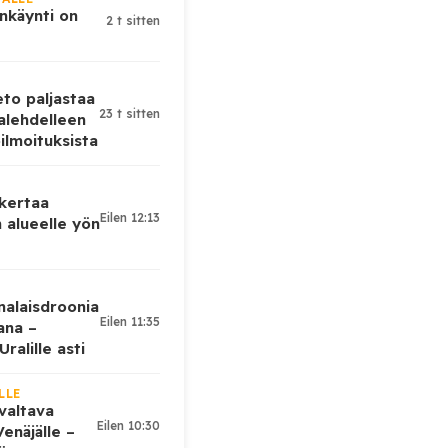
nkäynti on
2 t sitten
eto paljastaa
23 t sitten
alehdelleen
ilmoituksista
 kertaa
Eilen 12:13
 alueelle yön
nalaisdroonia
Eilen 11:35
kana –
ralille asti
LLE
valtava
Eilen 10:30
enäjälle –