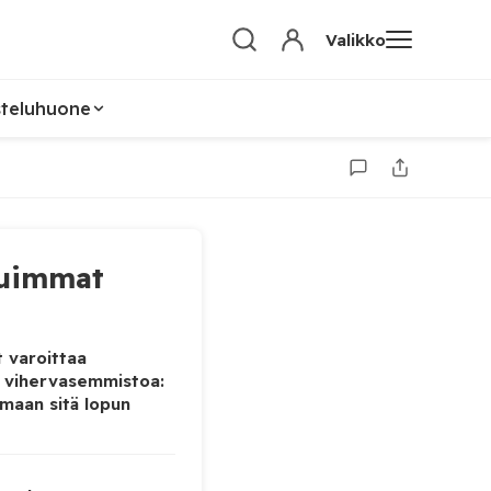
Valikko
steluhuone
uimmat
 varoittaa
 vihervasemmistoa:
maan sitä lopun