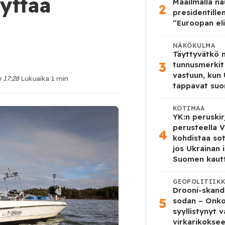
yttää
Maailmalla n
2
presidentille
“Euroopan eli
NÄKÖKULMA
Täyttyvätkö
3
tunnusmerkit
vastuun, kun
o 17:28
·
Lukuaika 1 min
tappavat suo
KOTIMAA
YK:n peruskir
perusteella V
4
kohdistaa so
jos Ukrainan 
Suomen kaut
GEOPOLITIIK
Drooni-skanda
5
sodan – Onk
syyllistynyt 
virkarikokse