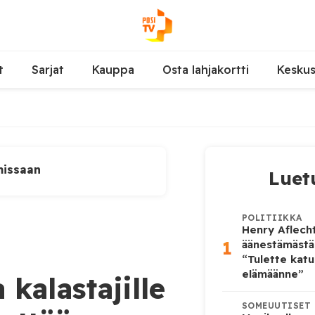
t
Sarjat
Kauppa
Osta lahjakortti
Kesku
missaan
Luet
POLITIIKKA
Henry Aflecht
1
äänestämästä
“Tulette katu
elämäänne”
kalastajille
SOMEUUTISET