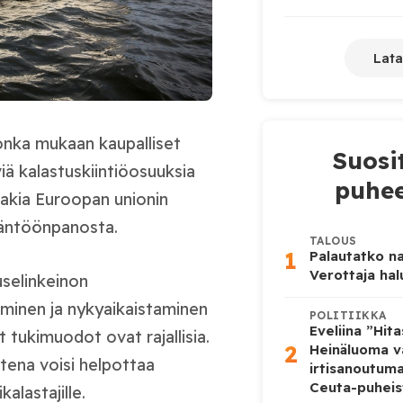
Lata
jonka mukaan kaupalliset
Suosi
viä kalastuskiintiöosuuksia
puhee
 lakia Euroopan unionin
ytäntöönpanosta.
TALOUS
1
Palautatko na
Verottaja ha
selinkeinon
iminen ja nykyaikaistaminen
POLITIIKKA
Eveliina ”Hit
t tukimuodot ovat rajallisia.
2
Heinäluoma v
utena voisi helpottaa
irtisanoutum
Ceuta-puheis
alastajille.