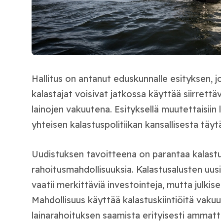
Hallitus on antanut eduskunnalle esityksen, 
kalastajat voisivat jatkossa käyttää siirrettä
lainojen vakuutena. Esityksellä muutettaisiin
yhteisen kalastuspolitiikan kansallisesta tä
Uudistuksen tavoitteena on parantaa kalastu
rahoitusmahdollisuuksia. Kalastusalusten uus
vaatii merkittäviä investointeja, mutta julkise
Mahdollisuus käyttää kalastuskiintiöitä vaku
lainarahoituksen saamista erityisesti ammattik