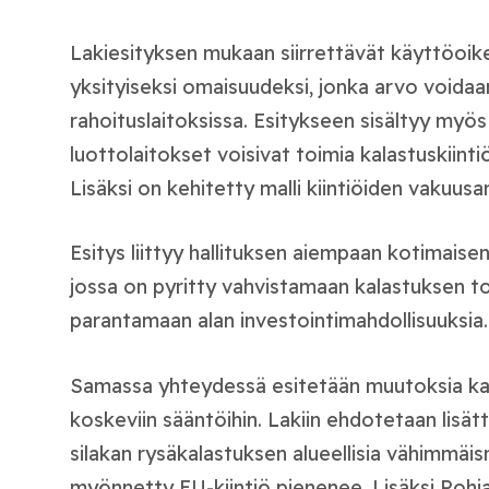
Lakiesityksen mukaan siirrettävät käyttöoi
yksityiseksi omaisuudeksi, jonka arvo voidaa
rahoituslaitoksissa. Esitykseen sisältyy myös
luottolaitokset voisivat toimia kalastuskiinti
Lisäksi on kehitetty malli kiintiöiden vakuusa
Esitys liittyy hallituksen aiempaan kotimaise
jossa on pyritty vahvistamaan kalastuksen to
parantamaan alan investointimahdollisuuksia.
Samassa yhteydessä esitetään muutoksia kal
koskeviin sääntöihin. Lakiin ehdotetaan lisät
silakan rysäkalastuksen alueellisia vähimmäi
myönnetty EU-kiintiö pienenee. Lisäksi Pohj