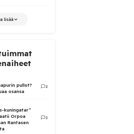
a lisää
tuimmat
naiheet
apurin pullot?
2
luaa osansa
as-kuningatar”
aatii Orpoa
2
aan Rantasen
ta