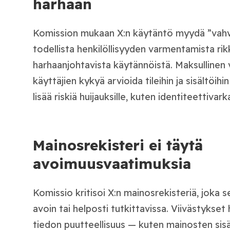
harhaan
Komission mukaan X:n käytäntö myydä ”vahvis
todellista henkilöllisyyden varmentamista ri
harhaanjohtavista käytännöistä. Maksullinen
käyttäjien kykyä arvioida tileihin ja sisältöihi
lisää riskiä huijauksille, kuten identiteettivarka
Mainosrekisteri ei täytä
avoimuusvaatimuksia
Komissio kritisoi X:n mainosrekisteriä, joka s
avoin tai helposti tutkittavissa. Viivästykse
tiedon puutteellisuus — kuten mainosten sisä