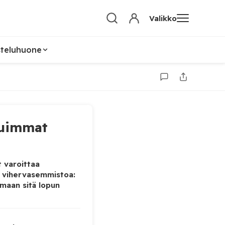
Valikko
steluhuone
uimmat
 varoittaa
 vihervasemmistoa:
maan sitä lopun