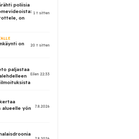
rähti poliisia
omevideoista:
1 t sitten
tottele, on
JALLE
nkäynti on
20 t sitten
eto paljastaa
Eilen 22:33
alehdelleen
ilmoituksista
 kertaa
7.8.2026
 alueelle yön
nalaisdroonia
7.8.2026