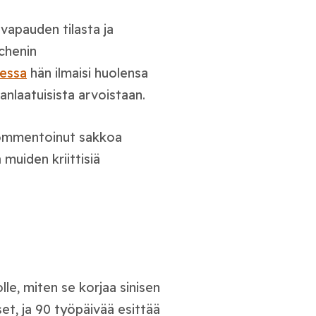
vapauden tilasta ja
chenin
essa
hän ilmaisi huolensa
nlaatuisista arvoistaan.
 kommentoinut sakkoa
 muiden kriittisiä
lle, miten se korjaa sinisen
et, ja 90 työpäivää esittää