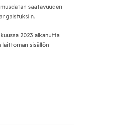
tkimusdatan saatavuuden
angaistuksiin.
ukuussa 2023 alkanutta
 laittoman sisällön