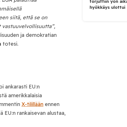
torjuttiin yön ai
hyökkäys ulottui U
mmäisellä
n siitä, että se on
t vastuuvelvollisuutta”,
lisuuden ja demokratian
n
totesi.
i ankarasti EU:n
tä amerikkalaisia
kommentin
X-tilillään
ennen
ää EU:n rankaisevan alustaa,