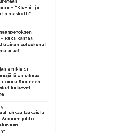
auretaan
mme – “Klovni” ja
itin maskotti”
 maanpetoksen
 – kuka kantaa
 Ukrainan sotadronet
malaisia?
jan artikla 51
enäjällä on oikeus
tatoimia Suomeen –
iskut kulkevat
ta
KA
ali uhkaa laukaista
o Suomen johto
vakavaan
en?