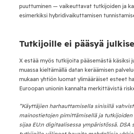
puuttuminen — vaikeuttavat tutkijoiden ja k
esimerkiksi hybridivaikuttamisen tunnistamis
Tutkijoille ei pääsyä julki
X estää myös tutkijoita pääsemästä käsiksi jul
muassa kieltämällä datan keräämisen palvel
mukaan yhtiön luomat ylimääräiset esteet ha
Euroopan unionin kannalta merkittävistä riske
”Käyttäjien harhauttamisella sinisillä vahvis
mainostietojen pimittämisellä ja tutkijoiden 
sijaa EU:n digitaalisessa ympäristössä. DSA 
tutkijoille välineet havaita mahdollisia uhki