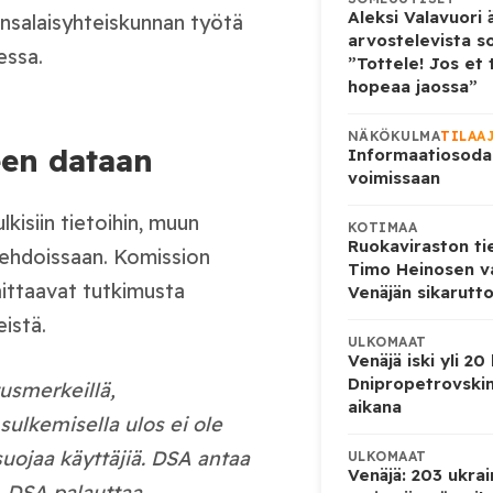
Aleksi Valavuori ä
ansalaisyhteiskunnan työtä
arvostelevista s
essa.
”Tottele! Jos et 
hopeaa jaossa”
NÄKÖKULMA
TILAA
seen dataan
Informaatiosoda
voimissaan
kisiin tietoihin, muun
KOTIMAA
Ruokaviraston ti
uehdoissaan. Komission
Timo Heinosen v
ittaavat tutkimusta
Venäjän sikarutto
istä.
ULKOMAAT
Venäjä iski yli 20
Dnipropetrovskin
tusmerkeillä,
aikana
sulkemisella ulos ei ole
suojaa käyttäjiä. DSA antaa
ULKOMAAT
Venäjä: 203 ukrai
a. DSA palauttaa