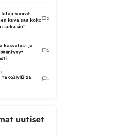
 lataa suorat
2
inen kuva saa koko
n sekaisin”
a kasvatus- ja
1
lisääntynyt
sti
LLE
t tekoälyllä 16
1
at uutiset