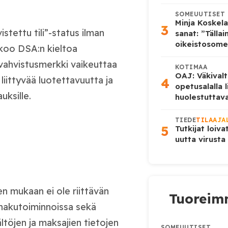
SOMEUUTISET
Minja Koskela
3
tettu tili”-status ilman
sanat: ”Tälla
oikeistosome
kkoo DSA:n kieltoa
 vahvistusmerkki vaikeuttaa
KOTIMAA
OAJ: Väkivalt
n liittyvää luotettavuutta ja
4
opetusalalla 
uksille.
huolestuttava
TIEDE
TILAAJA
5
Tutkijat loiva
uutta virusta
en mukaan ei ole riittävän
Tuoreimm
t hakutoiminnoissa sekä
ltöjen ja maksajien tietojen
SOMEUUTISET