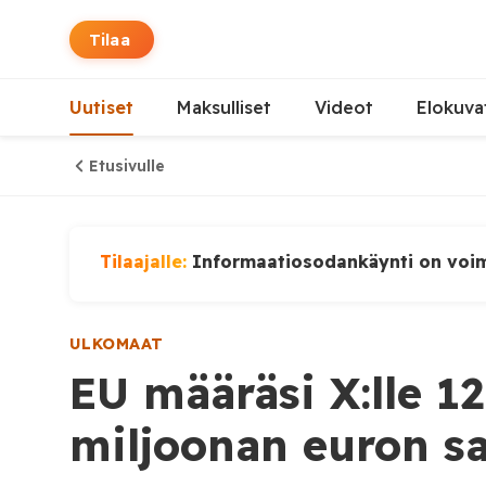
Tilaa
Uutiset
Maksulliset
Videot
Elokuva
Etusivulle
Tilaajalle:
Informaatiosodankäynti on voi
ULKOMAAT
EU määräsi X:lle 1
miljoonan euron s