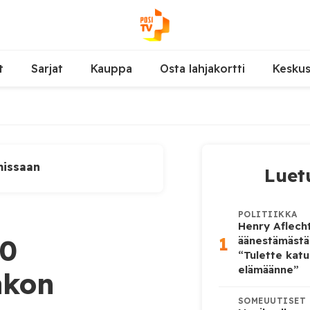
t
Sarjat
Kauppa
Osta lahjakortti
Kesku
missaan
Luet
POLITIIKKA
Henry Aflecht
1
20
äänestämästä
“Tulette katu
elämäänne”
akon
SOMEUUTISET