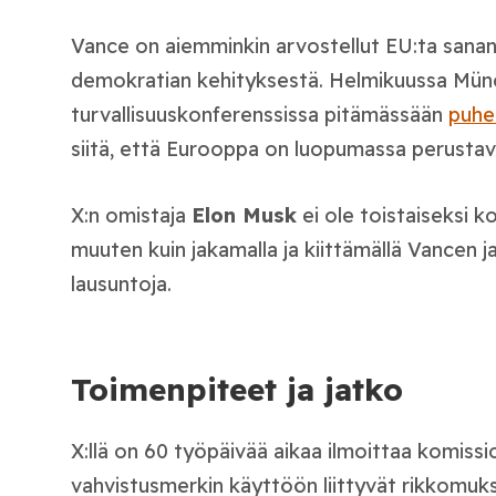
Vance on aiemminkin arvostellut EU:ta sanan
demokratian kehityksestä. Helmikuussa Mün
turvallisuuskonferenssissa pitämässään
puhe
siitä, että Eurooppa on luopumassa perustava
X:n omistaja
Elon Musk
ei ole toistaiseksi
muuten kuin jakamalla ja kiittämällä Vancen ja
lausuntoja.
Toimenpiteet ja jatko
X:llä on 60 työpäivää aikaa ilmoittaa komissio
vahvistusmerkin käyttöön liittyvät rikkomuks