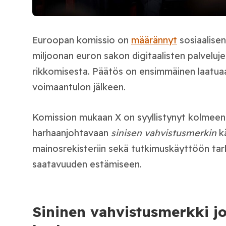
Euroopan komissio on
määrännyt
sosiaalisen
miljoonan euron sakon digitaalisten palvelu
rikkomisesta. Päätös on ensimmäinen laatu
voimaantulon jälkeen.
Komission mukaan X on syyllistynyt kolmee
harhaanjohtavaan
sinisen vahvistusmerkin
kä
mainosrekisteriin sekä tutkimuskäyttöön tark
saatavuuden estämiseen.
Sininen vahvistusmerkki jo