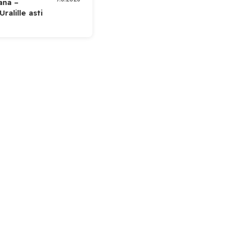
kana –
ralille asti