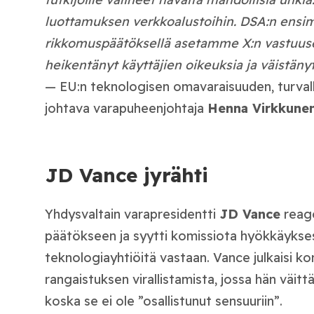
luottamuksen verkkoalustoihin. DSA:n ensi
rikkomuspäätöksellä asetamme X:n vastuusee
heikentänyt käyttäjien oikeuksia ja väistäny
— EU:n teknologisen omavaraisuuden, turval
johtava varapuheenjohtaja
Henna Virkkune
JD Vance jyrähti
Yhdysvaltain varapresidentti
JD Vance
reago
päätökseen ja syytti komissiota hyökkäykses
teknologiayhtiöitä vastaan. Vance julkaisi 
rangaistuksen virallistamista, jossa hän väitt
koska se ei ole ”osallistunut sensuuriin”.