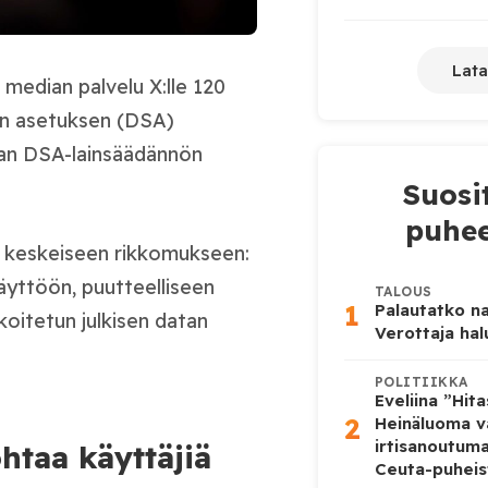
Lata
 median palvelu X:lle 120
jen asetuksen (DSA)
aan DSA-lainsäädännön
Suosi
puhee
n keskeiseen rikkomukseen:
yttöön, puutteelliseen
TALOUS
1
Palautatko na
oitetun julkisen datan
Verottaja ha
POLITIIKKA
Eveliina ”Hit
2
Heinäluoma v
irtisanoutum
htaa käyttäjiä
Ceuta-puheis