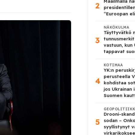
Maailmalla n
2
presidentille
“Euroopan eli
NÄKÖKULMA
Täyttyvätkö
3
tunnusmerkit
vastuun, kun
tappavat suo
KOTIMAA
YK:n peruskir
perusteella V
4
kohdistaa so
jos Ukrainan 
Suomen kaut
GEOPOLITIIK
Drooni-skanda
5
sodan – Onk
syyllistynyt 
virkarikokse