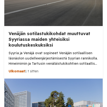
Venäjän sotilastukikohdat muuttuvat
Syyriassa maiden yhteisiksi
koulutuskeskuksiksi
Syyria ja Venäjä ovat sopineet Venäjän sotilaallisen
läsnäolon uudelleenjärjestämisestä Syyrian rannikolla.
Hmeimimin ja Tartusin venäläistukikohtien sotilaalliset
osat on määrä muuttaa maiden yhteisiksi koulutus- ja
Ulkomaat
1 t sitten
pätevöittämiskeskuksiksi, samalla kun osa Venäjän
käytössä olleesta infrastruktuurista siirtyy Syyrian
siviilihallinnon alaisuuteen. Syyrian ulkoministeriö
ilmoitti sunnuntaina 9. elokuuta, että Damaskos ja
Moskova ovat päässeet yhteisymmärrykseen Venäjän
Syyriassa sijaitsevien tukikohtien tulevaisuudesta.
Syyrian […]