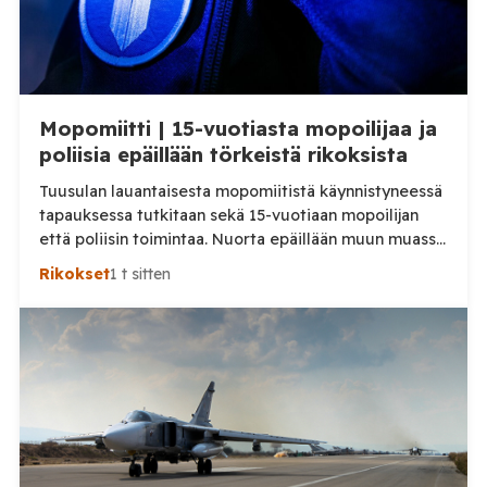
Mopomiitti | 15-vuotiasta mopoilijaa ja
poliisia epäillään törkeistä rikoksista
Tuusulan lauantaisesta mopomiitistä käynnistyneessä
tapauksessa tutkitaan sekä 15-vuotiaan mopoilijan
että poliisin toimintaa. Nuorta epäillään muun muassa
törkeästä liikenneturvallisuuden vaarantamisesta.
Rikokset
1 t sitten
Pysäytystilanteessa mukana ollutta poliisia
puolestaan epäillään virkavelvollisuuden
rikkomisesta, törkeästä liikenneturvallisuuden
vaarantamisesta ja vammantuottamuksesta.
Tuusulassa lauantaina 8. elokuuta tapahtuneesta
mopoilijan pysäytystilanteesta on aloitettu kaksi
erillistä esitutkintaa. Poliisin mukaan mopomiitissä oli
paikalla kymmeniä nuoria. Alueella liikennevalvontaa
tehnyt poliisipartio […]