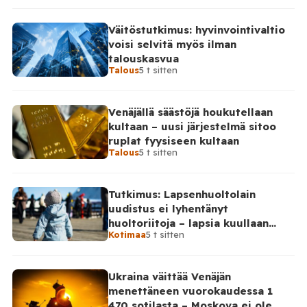
Väitöstutkimus: hyvinvointivaltio
voisi selvitä myös ilman
talouskasvua
Talous
5 t sitten
Venäjällä säästöjä houkutellaan
kultaan – uusi järjestelmä sitoo
ruplat fyysiseen kultaan
Talous
5 t sitten
Tutkimus: Lapsenhuoltolain
uudistus ei lyhentänyt
huoltoriitoja – lapsia kuullaan
Kotimaa
5 t sitten
edelleen harvoin
Ukraina väittää Venäjän
menettäneen vuorokaudessa 1
470 sotilasta – Moskova ei ole