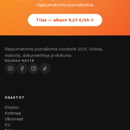
riippumatonta journalismia.
Tilaa — alkaen 8,25 €/kk
Riippumatonta journalismia vuodesta 2019. Uutisia,
videoita, dokumentteja ja elokuvia.
SEURAA MEITÄ
OSASTOT
Etusivu
Kotimaa
Ulkomaat
EU