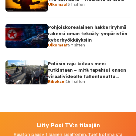
Ulkomaat
5 t sitten
vahvistanut lukuja
Pohjoiskorealainen hakkeriryhmä
rakensi oman tekoäly-ympäristön
kyberhyökkäyksiin
Ulkomaat
6 t sitten
Poliisin raju kiilaus meni
tutkintaan – mitä tapahtui ennen
viraalivideolle tallentunutta
Rikokset
16 t sitten
hetkeä?
Liity Posi TV:n tilaajiin
Rajaton pääsy tilaajien sisältöihin. Tuet kotimaista