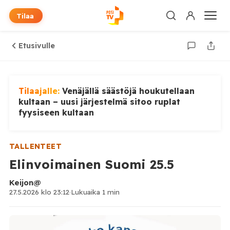
Tilaa
Etusivulle
Tilaajalle:
Venäjällä säästöjä houkutellaan
kultaan – uusi järjestelmä sitoo ruplat
fyysiseen kultaan
TALLENTEET
Elinvoimainen Suomi 25.5
Keijon@
27.5.2026 klo 23:12
·
Lukuaika 1 min