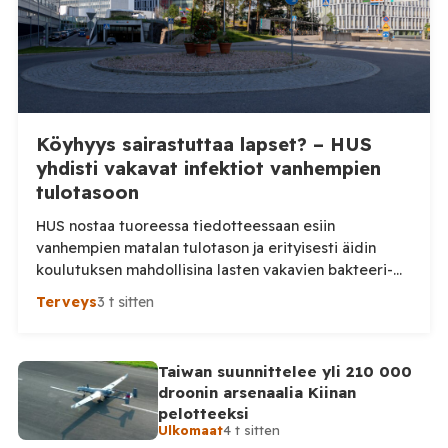
Köyhyys sairastuttaa lapset? – HUS
yhdisti vakavat infektiot vanhempien
tulotasoon
HUS nostaa tuoreessa tiedotteessaan esiin
vanhempien matalan tulotason ja erityisesti äidin
koulutuksen mahdollisina lasten vakavien bakteeri-
infektioiden riskitekijöinä. Tutkimusta tarkemmin
Terveys
3 t sitten
katsottaessa kuva on kuitenkin huomattavasti
varovaisempi: keskeinen yhteys ei ollut tilastollisesti
merkitsevä. HUS julkaisi maanantaina tiedotteen
Taiwan suunnittelee yli 210 000
”Vanhempien alhainen tulotaso ja koulutus voivat
droonin arsenaalia Kiinan
vaikuttaa lasten vakavien bakteeri-infektioiden
pelotteeksi
riskiin”, jonka mukaan lasten riski sairastua vakavaan
Ulkomaat
4 t sitten
bakteeri-infektioon on hieman […]