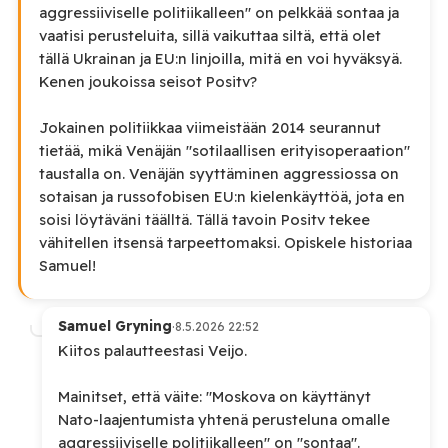
aggressiiviselle politiikalleen" on pelkkää sontaa ja
vaatisi perusteluita, sillä vaikuttaa siltä, että olet
tällä Ukrainan ja EU:n linjoilla, mitä en voi hyväksyä.
Kenen joukoissa seisot Positv?
Jokainen politiikkaa viimeistään 2014 seurannut
tietää, mikä Venäjän "sotilaallisen erityisoperaation"
taustalla on. Venäjän syyttäminen aggressiossa on
sotaisan ja russofobisen EU:n kielenkäyttöä, jota en
soisi löytäväni täälltä. Tällä tavoin Positv tekee
vähitellen itsensä tarpeettomaksi. Opiskele historiaa
Samuel!
Samuel Gryning
·
8.5.2026 22:52
Kiitos palautteestasi Veijo.
Mainitset, että väite: "Moskova on käyttänyt
Nato-laajentumista yhtenä perusteluna omalle
aggressiiviselle politiikalleen" on "sontaa".