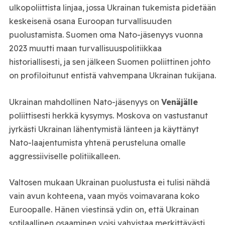
ulkopoliittista linjaa, jossa Ukrainan tukemista pidetään
keskeisenä osana Euroopan turvallisuuden
puolustamista. Suomen oma Nato-jäsenyys vuonna
2023 muutti maan turvallisuuspolitiikkaa
historiallisesti, ja sen jälkeen Suomen poliittinen johto
on profiloitunut entistä vahvempana Ukrainan tukijana.
Ukrainan mahdollinen Nato-jäsenyys on
Venäjälle
poliittisesti herkkä kysymys. Moskova on vastustanut
jyrkästi Ukrainan lähentymistä länteen ja käyttänyt
Nato-laajentumista yhtenä perusteluna omalle
aggressiiviselle politiikalleen.
Valtosen mukaan Ukrainan puolustusta ei tulisi nähdä
vain avun kohteena, vaan myös voimavarana koko
Euroopalle. Hänen viestinsä ydin on, että Ukrainan
sotilaallinen osaaminen voisi vahvistaa merkittävästi