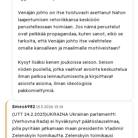
Venäjän johto on itse toistuvasti asettanut Naton
laajentumisen retoriikkansa keskiöön
perustellessaan toimiaan. Jos nämä perustelut
ovat pelkkää propagandaa, kuten sanot, eikö se
tarkoita, että Venäjän johto itse valehtelee
omalle kansalleen ja maailmalle motiiveistaan?
Kysyt lisäksi kenen joukoissa seison. Seison
niiden puolella, jotka vaativat avointa keskustelua
ilman pelkoa leimautumisesta ja kirjoittavat
asioista asioina, ilman ideologisia
pakkomieltymiä.
Smes6982
·
15.5.2026 15:14
(UTT 24.2.2025)UKRAINA Ukrainan parlamentti
(Verhovna Rada) ei hyväksynyt päätöslauselmaa,
jolla pyritään jatkamaan maan presidentin Vladimir
Zelenskyin toimikautta. Zelenskyin toimikausi