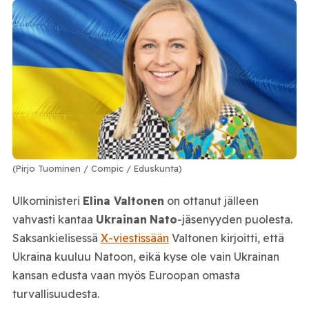
(Pirjo Tuominen / Compic / Eduskunta)
Ulkoministeri
Elina Valtonen
on ottanut jälleen
vahvasti kantaa
Ukrainan
Nato
-jäsenyyden puolesta.
Saksankielisessä
X-viestissään
Valtonen kirjoitti, että
Ukraina kuuluu Natoon, eikä kyse ole vain Ukrainan
kansan edusta vaan myös Euroopan omasta
turvallisuudesta.