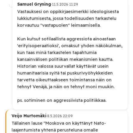
Samuel Gryning
·
11.5.2026 11:29
Vastauksesi on oppikirjaesimerkki ideologisesta
lukkiutumisesta, jossa todellisuuden tarkastelu
korvautuu "vastapuolen" leimaamisella.
Kun kutsut sotilaallista aggressiota ainoastaan
'erityisoperaatioksi', omaksut yhden näkökulman,
kun taas minä tarkastelen tapahtumia
kansainvälisen politiikan mekanismien kautta.
Historian valossa suurvallat käyttävät usein
humanitaarisia syitä tai puskurivyöhykkeiden
tarvetta oikeuttaakseen toimintansa näin on
tehnyt Venäjä, ja näin on tehnyt moni muukin.
ps. sotiminen on aggressiivista politiikkaa.
Veijo Murtomäki
·
8.5.2026 22:09
Tällainen lause "Moskova on käyttänyt Nato-
laajentumista yhtenä perusteluna omalle