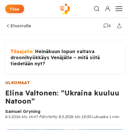
Tilaa
Etusivulle
5
Tilaajalle:
Heinäkuun lopun valtava
droonihyökkäys Venäjälle – mitä siitä
tiedetään nyt?
ULKOMAAT
Elina Valtonen: ”Ukraina kuuluu
Natoon”
Samuel Gryning
8.5.2026 klo 14:47
·
Päivitetty 8.5.2026 klo 18:30
·
Lukuaika 1 min