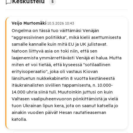
Keskustelu
5
Veijo Murtomäki
·
10.5.2026 10:43
Ongelma on tässä tuo väittämäsi Venäjän
"aggressiivinen politiikka", mikä kielii asettumisesta
samalle kannalle kuin mitä EU ja UK julistavat.
Natoon liittyvä asia on toki niin, että sen
laajenemista ymmärrettävästi Venäjä ei halua. Mutta
miten et voi tietää, että kyseessä "sotilaallinen
erityisoperaatio", joka oli vastaus Kiovan
länsituetun nukkekabinetin 8 vuotta kestäneestä
itäukrainalisten siviilien tappamisesta, n. 10.000-
14.000 uhria siinä tuli. Muutoinkin juttusi on kuin
Valtasen vaalipuheenvuoron pönkittämistä ja vielä
tuon Ukrainan lipun kera, jota on saanut katsella jo
ainakin vuoden päivät Hesan rautatieaseman
katolla.