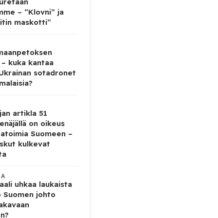
auretaan
mme – “Klovni” ja
itin maskotti”
 maanpetoksen
 – kuka kantaa
 Ukrainan sotadronet
malaisia?
jan artikla 51
enäjällä on oikeus
tatoimia Suomeen –
iskut kulkevat
ta
KA
ali uhkaa laukaista
o Suomen johto
vakavaan
en?