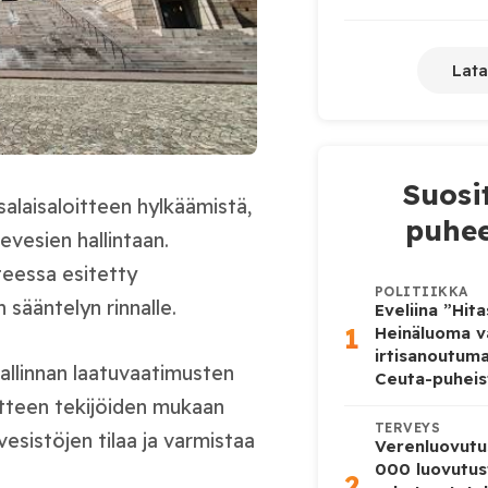
Lata
Suosi
alaisaloitteen hylkäämistä,
puhee
evesien hallintaan.
teessa esitetty
POLITIIKKA
sääntelyn rinnalle.
Eveliina ”Hit
1
Heinäluoma v
irtisanoutum
hallinnan laatuvaatimusten
Ceuta-puheis
itteen tekijöiden mukaan
TERVEYS
vesistöjen tilaa ja varmistaa
Verenluovutu
000 luovutus
2