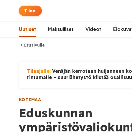
Tilaa
Uutiset
Maksulliset
Videot
Elokuva
Etusivulle
Tilaajalle:
Venäjän kerrotaan huijanneen ko
rintamalle – suurlähetystö kiistää osallisu
KOTIMAA
Eduskunnan
ympäristövaliokun