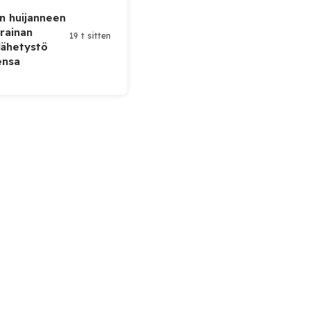
n huijanneen
krainan
19 t sitten
lähetystö
ensa