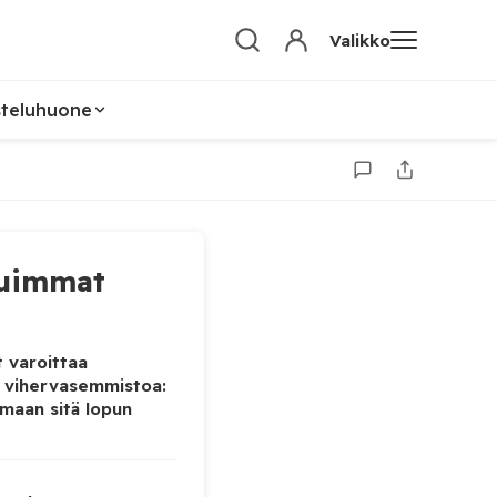
Valikko
steluhuone
uimmat
 varoittaa
 vihervasemmistoa:
maan sitä lopun