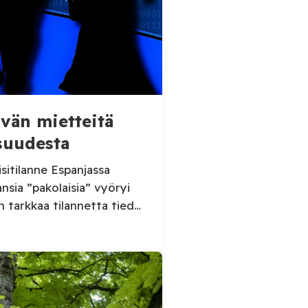
ivän mietteitä
suudesta
sitilanne Espanjassa
sia ”pakolaisia” vyöryi
n tarkkaa tilannetta tiedä.
lta somepäivityksessä n. 60
yläkanttiin, mutta
 on jo ilmeisimmin ohi,