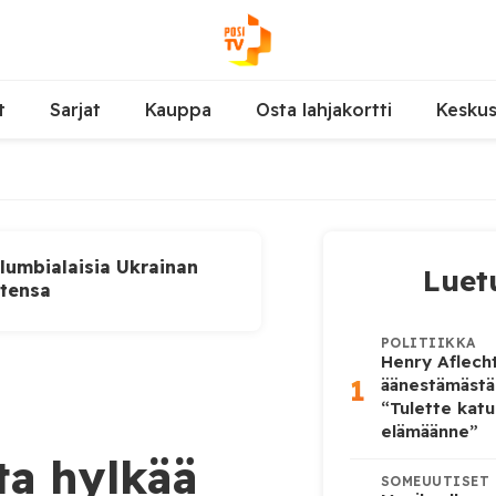
t
Sarjat
Kauppa
Osta lahjakortti
Kesku
lumbialaisia Ukrainan
Luet
utensa
POLITIIKKA
Henry Aflecht
1
äänestämästä
“Tulette katu
elämäänne”
ta hylkää
SOMEUUTISET