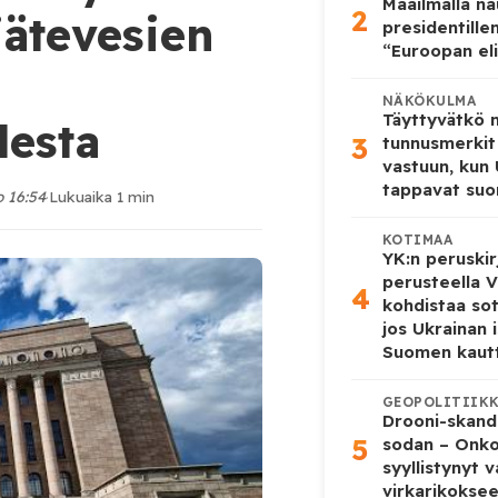
Maailmalla n
2
jätevesien
presidentille
“Euroopan eli
NÄKÖKULMA
Täyttyvätkö
lesta
3
tunnusmerkit
vastuun, kun
tappavat suo
o 16:54
·
Lukuaika 1 min
KOTIMAA
YK:n peruskir
perusteella V
4
kohdistaa so
jos Ukrainan 
Suomen kaut
GEOPOLITIIK
Drooni-skanda
5
sodan – Onk
syyllistynyt 
virkarikokse