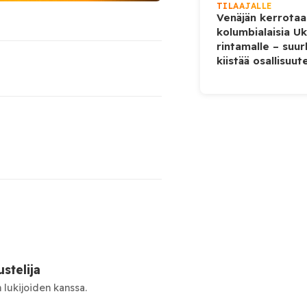
TILAAJALLE
Venäjän kerrotaa
kolumbialaisia U
rintamalle – suur
kiistää osallisuut
stelija
 lukijoiden kanssa.