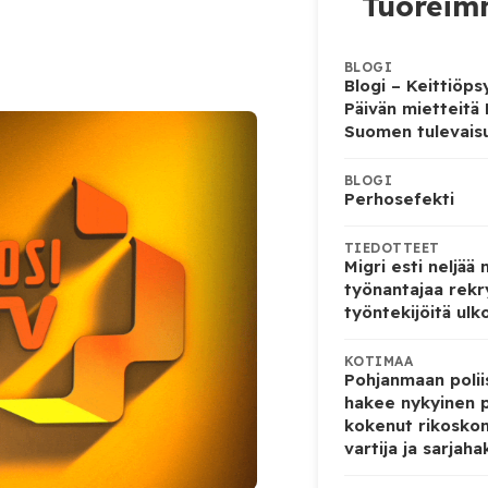
Tuoreimm
BLOGI
Blogi – Keittiöps
Päivän mietteitä
Suomen tulevais
BLOGI
Perhosefekti
TIEDOTTEET
Migri esti neljää
työnantajaa rekr
työntekijöitä ulk
KOTIMAA
Pohjanmaan poliis
hakee nykyinen p
kokenut rikoskom
vartija ja sarjaha