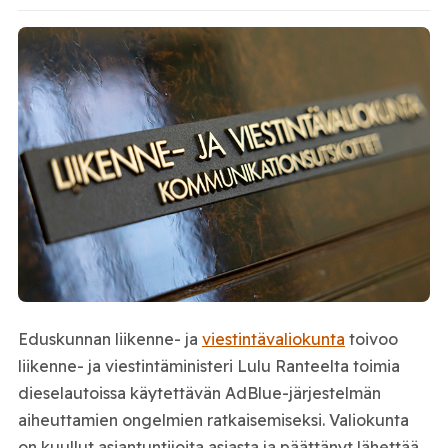
Eduskunnan liikenne- ja
viestintävaliokunta
toivoo
liikenne- ja viestintäministeri Lulu Ranteelta toimia
dieselautoissa käytettävän AdBlue-järjestelmän
aiheuttamien ongelmien ratkaisemiseksi. Valiokunta
on kuullut asiantuntijoita asiasta ja päättänyt lähettää