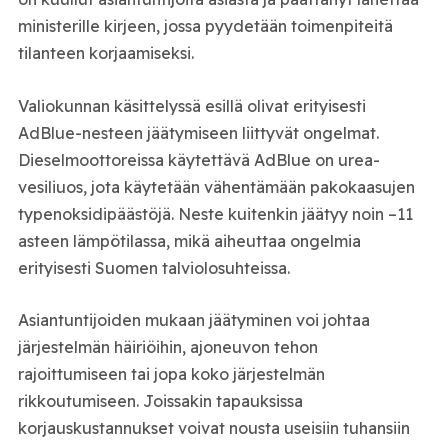
ministerille kirjeen, jossa pyydetään toimenpiteitä
tilanteen korjaamiseksi.
Valiokunnan käsittelyssä esillä olivat erityisesti
AdBlue-nesteen jäätymiseen liittyvät ongelmat.
Dieselmoottoreissa käytettävä AdBlue on urea-
vesiliuos, jota käytetään vähentämään pakokaasujen
typenoksidipäästöjä. Neste kuitenkin jäätyy noin –11
asteen lämpötilassa, mikä aiheuttaa ongelmia
erityisesti Suomen talviolosuhteissa.
Asiantuntijoiden mukaan jäätyminen voi johtaa
järjestelmän häiriöihin, ajoneuvon tehon
rajoittumiseen tai jopa koko järjestelmän
rikkoutumiseen. Joissakin tapauksissa
korjauskustannukset voivat nousta useisiin tuhansiin