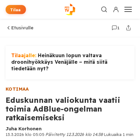
Tilaa
Etusivulle
1
Tilaajalle:
Heinäkuun lopun valtava
droonihyökkäys Venäjälle – mitä siitä
tiedetään nyt?
KOTIMAA
Eduskunnan valiokunta vaatii
toimia AdBlue-ongelman
ratkaisemiseksi
Juha Korhonen
13.3.2026 klo 05:05
·
Päivitetty 12.3.2026 klo 14:38
·
Lukuaika 1 min