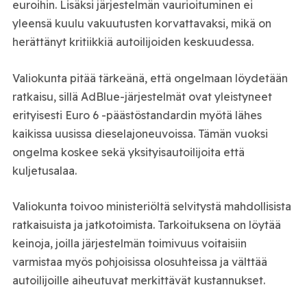
euroihin. Lisäksi järjestelmän vaurioituminen ei
yleensä kuulu vakuutusten korvattavaksi, mikä on
herättänyt kritiikkiä autoilijoiden keskuudessa.
Valiokunta pitää tärkeänä, että ongelmaan löydetään
ratkaisu, sillä AdBlue-järjestelmät ovat yleistyneet
erityisesti Euro 6 -päästöstandardin myötä lähes
kaikissa uusissa dieselajoneuvoissa. Tämän vuoksi
ongelma koskee sekä yksityisautoilijoita että
kuljetusalaa.
Valiokunta toivoo ministeriöltä selvitystä mahdollisista
ratkaisuista ja jatkotoimista. Tarkoituksena on löytää
keinoja, joilla järjestelmän toimivuus voitaisiin
varmistaa myös pohjoisissa olosuhteissa ja välttää
autoilijoille aiheutuvat merkittävät kustannukset.