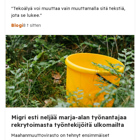
"Tekoälyä voi muuttaa vain muuttamalla sitä tekstiä,
jota se lukee."
Blogi
8 t sitten
Migri esti neljää marja-alan työnantajaa
rekrytoimasta työntekijöitä ulkomailta
Maahanmuuttovirasto on tehnyt ensimmäiset