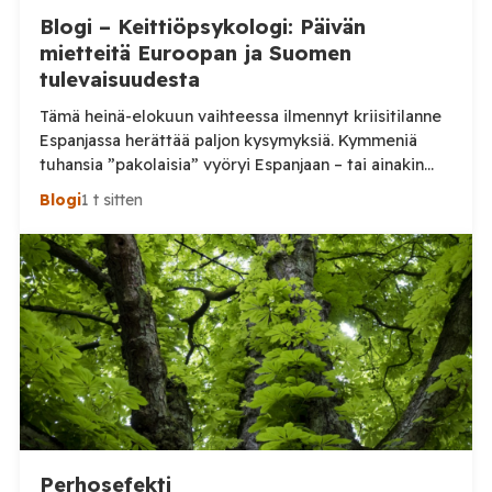
Blogi – Keittiöpsykologi: Päivän
mietteitä Euroopan ja Suomen
tulevaisuudesta
Tämä heinä-elokuun vaihteessa ilmennyt kriisitilanne
Espanjassa herättää paljon kysymyksiä. Kymmeniä
tuhansia ”pakolaisia” vyöryi Espanjaan – tai ainakin
tuhansia, kun en aivan tarkkaa tilannetta tiedä.
Blogi
1 t sitten
Viimeisin tieto, jonka näin oli perjantai-illalta
somepäivityksessä n. 60 000, eli aivan järjetön määrä.
Tämä voi olla yläkanttiin, mutta kuitenkin todella
suuri määrä. (Tosin tilanne on jo ilmeisimmin ohi,
mutta koskaan […]
Perhosefekti