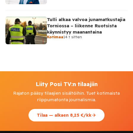
Tulli alkaa valvoa junamatkustajia
Torniossa – liikenne Ruotsista
käynnistyy maanantaina
Kotimaa
14 t sitten
Liity Posi TV:n tilaajiin
Rajaton pääsy tilaajien sisältöihin. Tuet kotimaista
riippumatonta journalismia.
Tilaa — alkaen 8,25 €/kk