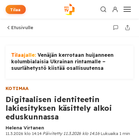
Tilaa
Etusivulle
Tilaajalle:
Venäjän kerrotaan huijanneen
kolumbialaisia Ukrainan rintamalle –
suurlähetystö kiistää osallisuutensa
KOTIMAA
Digitaalisen identiteetin
lakiesityksen käsittely alkoi
eduskunnassa
Helena Virtanen
11.3.2026 klo 14:14
·
Päivitetty 11.3.2026 klo 14:16
·
Lukuaika 1 min