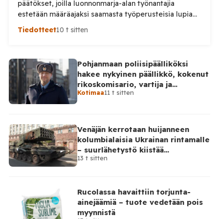
päätökset, joilla luonnonmarja-alan työnantajia
estetään määräajaksi saamasta työperusteisia lupia
ulkomailta rekrytoitaville työntekijöille. Päätösten
Tiedotteet
10 t sitten
taustalla ovat työnantajien toiminnassa havaitut
epäselvyydet ja laiminlyönnit. Maahanmuuttovirasto
on kevään ja kesän 2026 aikana harkinnut lupien
Pohjanmaan poliisipäälliköksi
myöntämisestä pidättäytymistä noin 20
hakee nykyinen päällikkö, kokenut
luonnonmarja-alalla toimivan työnantajan kohdalla.
rikoskomisario, vartija ja
Tilaa Posi TV – tuellasi riippumaton suomalainen
Kotimaa
11 t sitten
sarjahakija
uutisointi jatkuu myös tulevaisuudessa. Yhdelletoista
työnantajalle on lähetetty […]
Venäjän kerrotaan huijanneen
kolumbialaisia Ukrainan rintamalle
– suurlähetystö kiistää
13 t sitten
osallisuutensa
Rucolassa havaittiin torjunta-
ainejäämiä – tuote vedetään pois
myynnistä