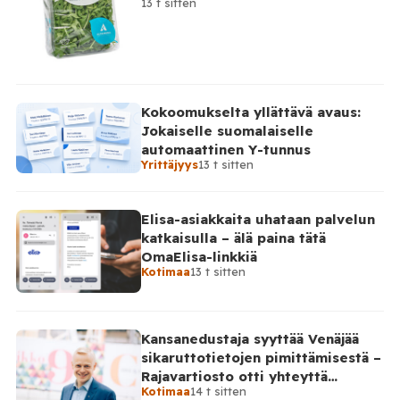
13 t sitten
Kokoomukselta yllättävä avaus:
Jokaiselle suomalaiselle
automaattinen Y-tunnus
Yrittäjyys
13 t sitten
Elisa-asiakkaita uhataan palvelun
katkaisulla – älä paina tätä
OmaElisa-linkkiä
Kotimaa
13 t sitten
Kansanedustaja syyttää Venäjää
sikaruttotietojen pimittämisestä –
Rajavartiosto otti yhteyttä
Kotimaa
14 t sitten
Venäjälle