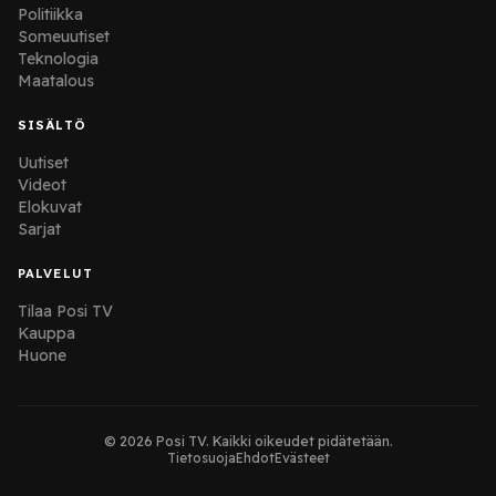
Politiikka
Someuutiset
Teknologia
Maatalous
SISÄLTÖ
Uutiset
Videot
Elokuvat
Sarjat
PALVELUT
Tilaa Posi TV
Kauppa
Huone
© 2026 Posi TV. Kaikki oikeudet pidätetään.
Tietosuoja
Ehdot
Evästeet