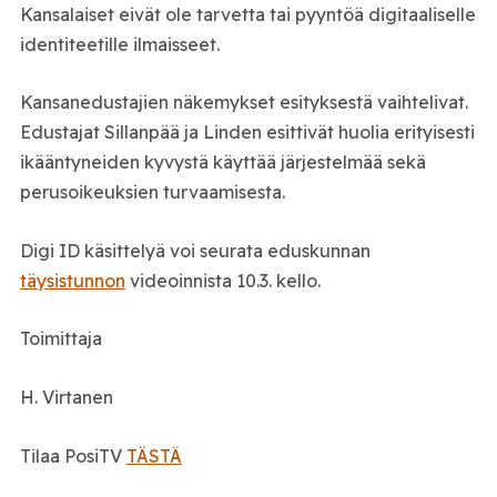
Kansalaiset eivät ole tarvetta tai pyyntöä digitaaliselle
identiteetille ilmaisseet.
Kansanedustajien näkemykset esityksestä vaihtelivat.
Edustajat Sillanpää ja Linden esittivät huolia erityisesti
ikääntyneiden kyvystä käyttää järjestelmää sekä
perusoikeuksien turvaamisesta.
Digi ID käsittelyä voi seurata eduskunnan
täysistunnon
videoinnista 10.3. kello.
Toimittaja
H. Virtanen
Tilaa PosiTV
TÄSTÄ