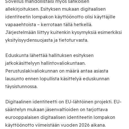
Sovellus mahdollistaisi myös sähköisen
allekirjoituksen. Esityksen mukaan digitaalisen
identiteetin lompakon käyttöönotto olisi käyttäjille
vapaaehtoista – kerrotaan tällä hetkellä.
Järjestelmään liittyy kuitenkin kysymyksiä esimerkiksi
yksityisyydensuojasta ja tietoturvasta.
Eduskunta lähettää hallituksen esityksen
jatkokäsittelyyn hallintovaliokuntaan.
Perustuslakivaliokunnan on määrä antaa asiasta
lausunto ennen lopullista käsittelyä eduskunnan
täysistunnossa.
Digitaalinen identiteetti on EU-lähtöinen projekti. EU-
sääntelyn mukaan jäsenvaltioiden on tarjottava
eurooppalaisen digitaalisen identiteetin lompakon
käyttöönotto viimeistään vuoden 2026 aikana.