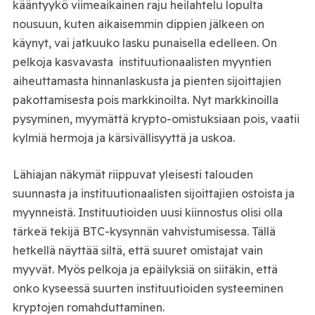
kääntyykö viimeaikainen raju heilahtelu lopulta
nousuun, kuten aikaisemmin dippien jälkeen on
käynyt, vai jatkuuko lasku punaisella edelleen. On
pelkoja kasvavasta instituutionaalisten myyntien
aiheuttamasta hinnanlaskusta ja pienten sijoittajien
pakottamisesta pois markkinoilta. Nyt markkinoilla
pysyminen, myymättä krypto-omistuksiaan pois, vaatii
kylmiä hermoja ja kärsivällisyyttä ja uskoa.
Lähiajan näkymät riippuvat yleisesti talouden
suunnasta ja instituutionaalisten sijoittajien ostoista ja
myynneistä. Instituutioiden uusi kiinnostus olisi olla
tärkeä tekijä BTC-kysynnän vahvistumisessa. Tällä
hetkellä näyttää siltä, että suuret omistajat vain
myyvät. Myös pelkoja ja epäilyksiä on siitäkin, että
onko kyseessä suurten instituutioiden systeeminen
kryptojen romahduttaminen.