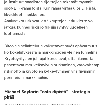
ja instituutionaalisten sijoittajien tekemät myynnit
spot-ETF-rahastoista. Kun rahaa virtaa ulos ETF:istä,
likviditeetti heikkenee.
Analyytikot uskovat, että kryptojen laskukierre voi
jatkua, kunnes riskisijoituksiin syntyy uudelleen
luottamusta.
Bitcoinin heilahteluun vaikuttavat myös epävarmuus
korkokehityksestä ja markkinoiden yleinen tunnelma.
Kryptoyritysten johtajat korostavat, että tilannetta
pahentavat mm. velkavivun purkaminen, varovaisempi
riskinotto ja kryptojen kytkeytyminen yhä tiiviimmin
perinteisiin markkinoihin.
Michael Saylorin ”osta dipistä” -strategia
pitää