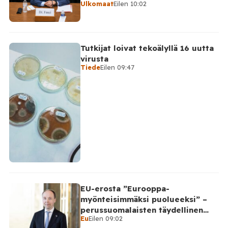
Ulkomaat
Eilen 10:02
Tutkijat loivat tekoälyllä 16 uutta
virusta
Tiede
Eilen 09:47
EU-erosta ”Eurooppa-
myönteisimmäksi puolueeksi” –
perussuomalaisten täydellinen
Eu
Eilen 09:02
takinkääntö