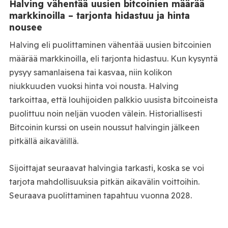
Halving vähentää uusien bitcoinien määrää
markkinoilla – tarjonta hidastuu ja hinta
nousee
Halving eli puolittaminen vähentää uusien bitcoinien
määrää markkinoilla, eli tarjonta hidastuu. Kun kysyntä
pysyy samanlaisena tai kasvaa, niin kolikon
niukkuuden vuoksi hinta voi nousta. Halving
tarkoittaa, että louhijoiden palkkio uusista bitcoineista
puolittuu noin neljän vuoden välein. Historiallisesti
Bitcoinin kurssi on usein noussut halvingin jälkeen
pitkällä aikavälillä.
Sijoittajat seuraavat halvingia tarkasti, koska se voi
tarjota mahdollisuuksia pitkän aikavälin voittoihin.
Seuraava puolittaminen tapahtuu vuonna 2028.