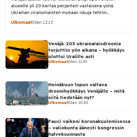
alueelle yli 20 kertaa perjantain vastaisena yönä.
Ukrainan viranomaisten mukaan iskuja tehtiin
drooneilla ja tykistöllä viidelle eri alueelle.
Ulkomaat
Eilen 12:13
Henkilövahingoilta vältyttiin. Dnipropetrovskin
alueellisen sotilashallinnon johtaja Oleksandr Hanzha
kertoi perjantaiaamuna 7. elokuuta julkaisemassaan
Venäjä: 203 ukrainalaisdroonia
Telegram-päivityksessä, että Venäjän joukot
torjuttiin yön aikana – hyökkäys
hyökkäsivät yön aikana yli 20 kertaa viidelle alueelle.
ulottui Uralille asti
Nikopolin alueella iskuja kohdistui Nikopolin
Ulkomaat
Eilen 11:35
kaupunkiin sekä […]
Heinäkuun lopun valtava
droonihyökkäys Venäjälle – mitä
siitä tiedetään nyt?
Ulkomaat
Eilen 10:30
Fauci vaikeni koronakuulemisessa
– valiokunta äänesti kongressin
halveksunnasta