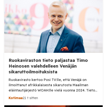
Ruokaviraston tieto paljastaa Timo
Heinosen valehdelleen Venäjän
sikaruttoilmoituksista
Ruokavirasto kertoo Posi TV:lle, että Venäjä on
ilmoittanut afrikkalaisesta sikarutosta Maailman
eläintautijärjestö WOAH:lle vielä vuonna 2024. Tieto
haastaa kokoomuksen kansanedustaja Timo Heinosen
Kotimaa
21 t sitten
(kok.) esittämän väitteen Venäjän
sikaruttoilmoituksista. Suomi on puolestaan