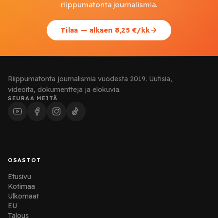
riippumatonta journalismia.
Tilaa — alkaen 8,25 €/kk
Riippumatonta journalismia vuodesta 2019. Uutisia,
videoita, dokumentteja ja elokuvia.
SEURAA MEITÄ
OSASTOT
Etusivu
Kotimaa
Ulkomaat
EU
Talous