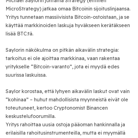
Michael Saylorin johtama Strategy (entinen
MicroStrategy) jatkaa omaa Bitcoinin sijoituslinjaansa.
Yritys tunnetaan massiivisista Bitcoin-ostoistaan, ja se
käyttää markkinoiden laskuja hyväkseen kerätäkseen
lisää BTC:tä.
Saylorin näkökulma on pitkän aikavälin strategia:
tarkoitus ei ole ajoittaa markkinaa, vaan rakentaa
yritykselle “Bitcoin-varanto”, jota ei myydä edes
suurissa laskuissa.
Saylor korostaa, että lyhyen aikavälin laskut ovat vain
“kohinaa” – huhut mahdollisista myynneistä eivät ole
toteutuneet, kertoo Cryptonomist Binancen
keskustelufoorumilla.
Yritys rahoittaa uusia ostoja pääoman hankinnalla ja
erilaisilla rahoitusinstrumenteilla, mutta ei myymällä