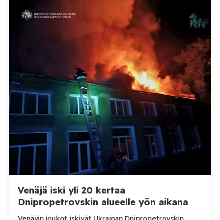
ilmoittanut tuoreesta Virolahden tapauksesta sekä
WOAH:n kautta että suoraan Venäjän
eläinlääkintäviranomaisille. Ruokavirasto kertoi Posi
TV:lle tarkempia tietoja Suomen ensimmäisestä
afrikkalaisen sikaruton tapauksesta sekä
eläintautitietojen vaihdosta […]
Venäjä iski yli 20 kertaa
Dnipropetrovskin alueelle yön aikana
Venäjän joukot iskivät Ukrainan Dnipropetrovskin