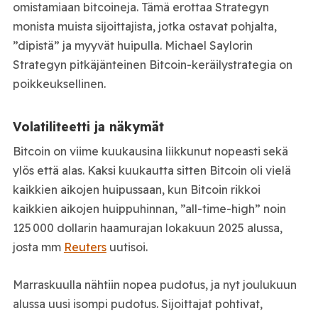
omistamiaan bitcoineja. Tämä erottaa Strategyn
monista muista sijoittajista, jotka ostavat pohjalta,
”dipistä” ja myyvät huipulla. Michael Saylorin
Strategyn pitkäjänteinen Bitcoin-keräilystrategia on
poikkeuksellinen.
Volatiliteetti ja näkymät
Bitcoin on viime kuukausina liikkunut nopeasti sekä
ylös että alas. Kaksi kuukautta sitten Bitcoin oli vielä
kaikkien aikojen huipussaan, kun Bitcoin rikkoi
kaikkien aikojen huippuhinnan, ”all-time-high” noin
125 000 dollarin haamurajan lokakuun 2025 alussa,
josta mm
Reuters
uutisoi.
Marraskuulla nähtiin nopea pudotus, ja nyt joulukuun
alussa uusi isompi pudotus. Sijoittajat pohtivat,