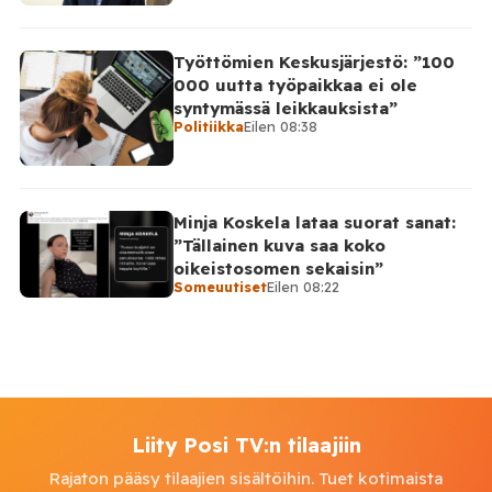
Työttömien Keskusjärjestö: ”100
000 uutta työpaikkaa ei ole
syntymässä leikkauksista”
Politiikka
Eilen 08:38
Minja Koskela lataa suorat sanat:
”Tällainen kuva saa koko
oikeistosomen sekaisin”
Someuutiset
Eilen 08:22
Liity Posi TV:n tilaajiin
Rajaton pääsy tilaajien sisältöihin. Tuet kotimaista