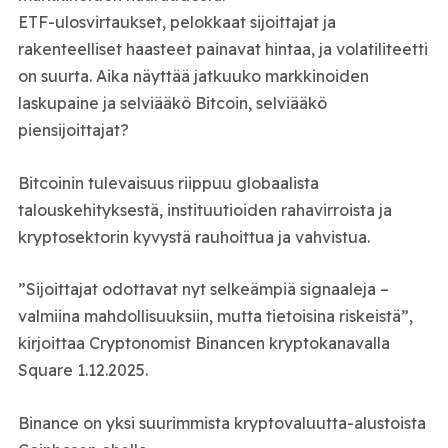
ETF-ulosvirtaukset, pelokkaat sijoittajat ja
rakenteelliset haasteet painavat hintaa, ja volatiliteetti
on suurta. Aika näyttää jatkuuko markkinoiden
laskupaine ja selviääkö Bitcoin, selviääkö
piensijoittajat?
Bitcoinin tulevaisuus riippuu globaalista
talouskehityksestä, instituutioiden rahavirroista ja
kryptosektorin kyvystä rauhoittua ja vahvistua.
”Sijoittajat odottavat nyt selkeämpiä signaaleja –
valmiina mahdollisuuksiin, mutta tietoisina riskeistä”,
kirjoittaa Cryptonomist Binancen kryptokanavalla
Square 1.12.2025.
Binance on yksi suurimmista kryptovaluutta-alustoista