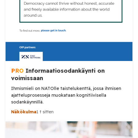
PRO
Informaatiosodankäynti on
voimissaan
Ihmismieli on NATOlle taistelukenttä, jossa ihmisen
ajatteluprosesseja muokataan kognitiivisella
sodankäynnillä.
Näkökulma
1 t sitten