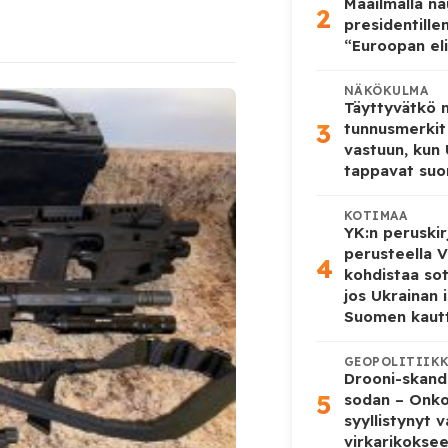
Maailmalla n
2
presidentille
“Euroopan eli
NÄKÖKULMA
Täyttyvätkö
3
tunnusmerkit
vastuun, kun
tappavat suo
KOTIMAA
YK:n peruskir
perusteella V
4
kohdistaa so
jos Ukrainan 
Suomen kaut
GEOPOLITIIK
Drooni-skanda
5
sodan – Onk
syyllistynyt 
virkarikokse