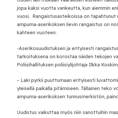
jopa kaksi vuotta vankeutta, kun aiemmin eni
vuosi. Rangaistusasteikoissa on tapahtunut
ampuma-aserikoksen lievin rangaistus on no
kahteen vuoteen.
-Aserikosuudistuksen ja erityisesti rangais
tarkoituksena on korostaa näiden tekojen v
Poliisihallituksen poliisiylijohtaja Ilkka Koskim
– Laki pyrkii puuttumaan erityisesti luvatt
yleisellä paikalla pitämiseen. Tällainen teko 
ampuma-aserikoksen tunnusmerkistön, paino
Uudistus vaikuttaa myös niin sanottuihin mas