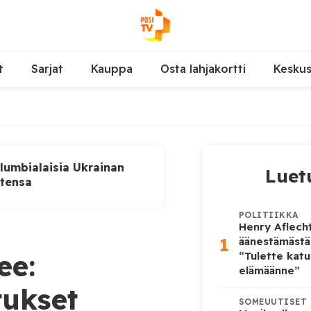
t
Sarjat
Kauppa
Osta lahjakortti
Kesku
lumbialaisia Ukrainan
Luet
utensa
POLITIIKKA
Henry Aflecht
1
äänestämästä
ee:
“Tulette katu
elämäänne”
ukset
SOMEUUTISET