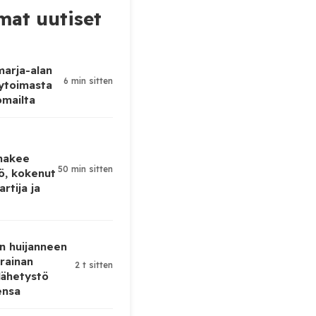
at uutiset
 marja-alan
6 min sitten
ytoimasta
omailta
 hakee
50 min sitten
kö, kokenut
rtija ja
n huijanneen
krainan
2 t sitten
lähetystö
ensa