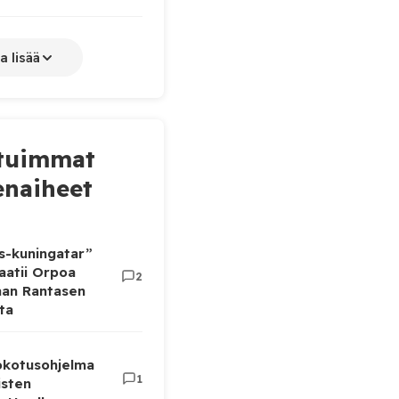
a lisää
tuimmat
naiheet
as-kuningatar”
aatii Orpoa
2
aan Rantasen
ta
rokotusohjelma
1
isten