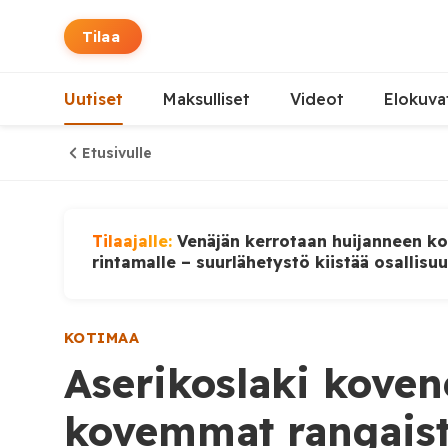
Tilaa
Uutiset
Maksulliset
Videot
Elokuva
Etusivulle
Tilaajalle:
Venäjän kerrotaan huijanneen ko
rintamalle – suurlähetystö kiistää osallisu
KOTIMAA
Aserikoslaki koven
kovemmat rangaist