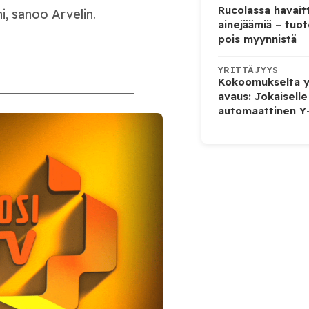
Rucolassa havaitt
i, sanoo Arvelin.
ainejäämiä – tuo
pois myynnistä
YRITTÄJYYS
Kokoomukselta yl
avaus: Jokaiselle
automaattinen Y