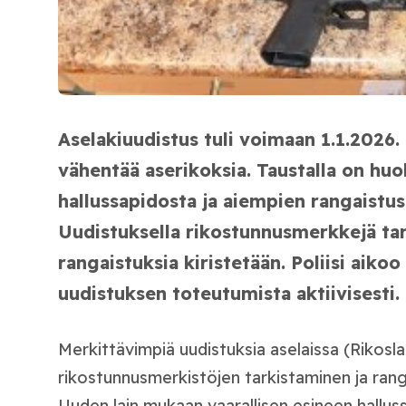
Aselakiuudistus tuli voimaan 1.1.2026.
vähentää aserikoksia. Taustalla on huo
hallussapidosta ja aiempien rangaistus
Uudistuksella rikostunnusmerkkejä ta
rangaistuksia kiristetään. Poliisi aikoo
uudistuksen toteutumista aktiivisesti.
Merkittävimpiä uudistuksia aselaissa (Rikosla
rikostunnusmerkistöjen tarkistaminen ja ran
Uuden lain mukaan vaarallisen esineen hallu