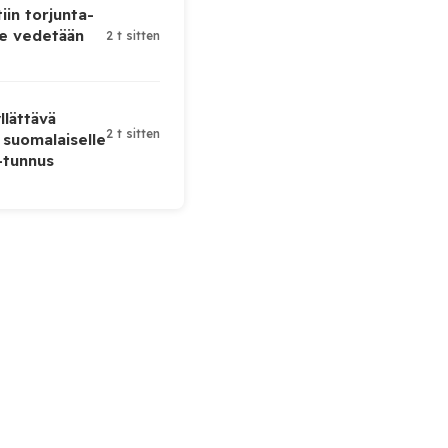
iin torjunta-
te vedetään
2 t sitten
lättävä
2 t sitten
 suomalaiselle
-tunnus