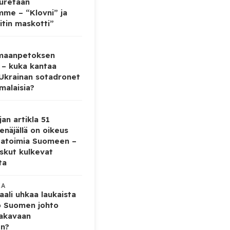
auretaan
mme – “Klovni” ja
itin maskotti”
 maanpetoksen
 – kuka kantaa
 Ukrainan sotadronet
malaisia?
jan artikla 51
enäjällä on oikeus
tatoimia Suomeen –
iskut kulkevat
ta
KA
ali uhkaa laukaista
o Suomen johto
vakavaan
en?