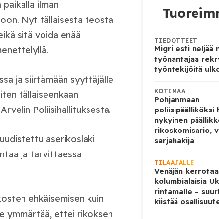
 paikalla ilman
Tuoreimm
oon. Nyt tällaisesta teosta
ikä sitä voida enää
TIEDOTTEET
Migri esti neljää
enettelyllä.
työnantajaa rekr
työntekijöitä ulk
ssa ja siirtämään syyttäjälle
KOTIMAA
iten tällaiseenkaan
Pohjanmaan
Arvelin Poliisihallituksesta.
poliisipäälliköksi
nykyinen päällik
rikoskomisario, va
uudistettu aserikoslaki
sarjahakija
ntaa ja tarvittaessa
TILAAJALLE
Venäjän kerrotaa
kolumbialaisia U
rintamalle – suur
kosten ehkäisemisen kuin
kiistää osallisuut
lee ymmärtää, ettei rikoksen