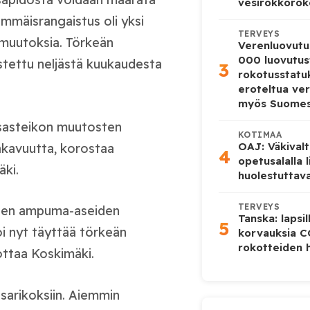
vesirokkorok
mmäisrangaistus oli yksi
TERVEYS
 muutoksia. Törkeän
Verenluovutu
000 luovutus
stettu neljästä kuukaudesta
3
rokotusstat
eroteltua ver
myös Suome
tusasteikon muutosten
KOTIMAA
OAJ: Väkivalt
akavuutta, korostaa
4
opetusalalla 
äki.
huolestuttava
TERVEYS
omien ampuma-aseiden
Tanska: lapsi
5
voi nyt täyttää törkeän
korvauksia 
rokotteiden h
ttaa Koskimäki.
sarikoksiin. Aiemmin