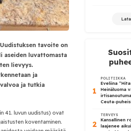
Lata
 Uudistuksen tavoite on
Suosi
li aseiden luvattomasta
puhee
ten lievyys.
rkennetaan ja
POLITIIKKA
Eveliina ”Hit
 valvoa ja tutkia
1
Heinäluoma v
irtisanoutum
Ceuta-puheis
in 41. luvun uudistus) ovat
TERVEYS
Kansallinen 
gaistusten koventaminen.
2
laajenee aiku
ssapidosta voidaan määrätä