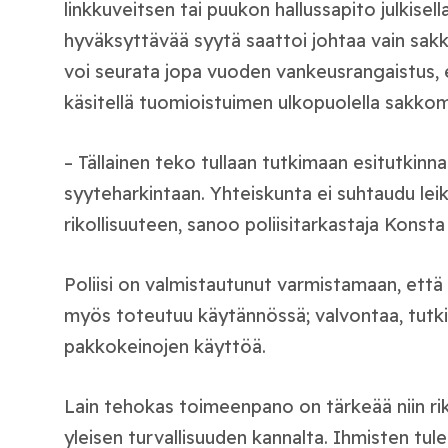
linkkuveitsen tai puukon hallussapito julkisella
hyväksyttävää syytä saattoi johtaa vain sakk
voi seurata jopa vuoden vankeusrangaistus, e
käsitellä tuomioistuimen ulkopuolella sakkom
– Tällainen teko tullaan tutkimaan esitutkinna
syyteharkintaan. Yhteiskunta ei suhtaudu leik
rikollisuuteen, sanoo poliisitarkastaja Konsta 
Poliisi on valmistautunut varmistamaan, että 
myös toteutuu käytännössä; valvontaa, tutki
pakkokeinojen käyttöä.
Lain tehokas toimeenpano on tärkeää niin ri
yleisen turvallisuuden kannalta. Ihmisten tu