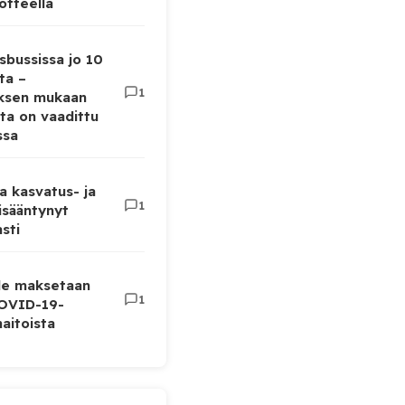
otteella
sbussissa jo 10
ta –
1
uksen mukaan
ta on vaadittu
ssa
a kasvatus- ja
1
lisääntynyt
sti
lle maksetaan
1
COVID-19-
aitoista