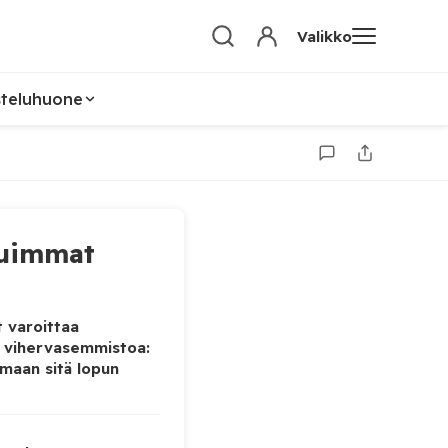
Valikko
steluhuone
uimmat
 varoittaa
 vihervasemmistoa:
maan sitä lopun