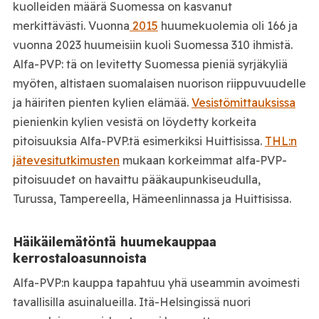
kuolleiden määrä Suomessa on kasvanut
merkittävästi. Vuonna
2015
huumekuolemia oli 166 ja
vuonna 2023 huumeisiin kuoli Suomessa 310 ihmistä.
Alfa-PVP: tä on levitetty Suomessa pieniä syrjäkyliä
myöten, altistaen suomalaisen nuorison riippuvuudelle
ja häiriten pienten kylien elämää.
Vesistömittauksissa
pienienkin kylien vesistä on löydetty korkeita
pitoisuuksia Alfa-PVP.tä esimerkiksi Huittisissa.
THL:n
jätevesitutkimusten
mukaan korkeimmat alfa‑PVP-
pitoisuudet on havaittu pääkaupunkiseudulla,
Turussa, Tampereella, Hämeenlinnassa ja Huittisissa.
Häikäilemätöntä huumekauppaa
kerrostaloasunnoista
Alfa-PVP:n kauppa tapahtuu yhä useammin avoimesti
tavallisilla asuinalueilla. Itä-Helsingissä nuori