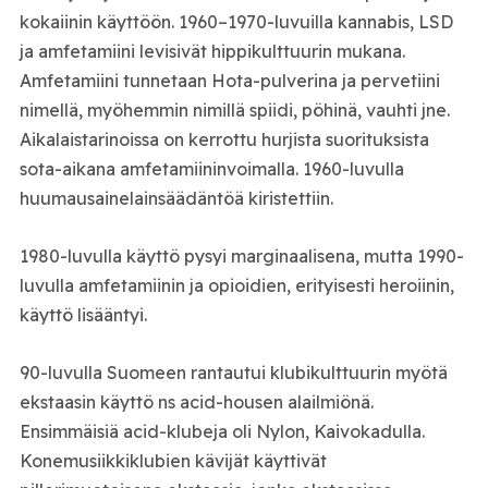
kokaiinin käyttöön. 1960–1970-luvuilla kannabis, LSD
ja amfetamiini levisivät hippikulttuurin mukana.
Amfetamiini tunnetaan Hota-pulverina ja pervetiini
nimellä, myöhemmin nimillä spiidi, pöhinä, vauhti jne.
Aikalaistarinoissa on kerrottu hurjista suorituksista
sota-aikana amfetamiininvoimalla. 1960-luvulla
huumausainelainsäädäntöä kiristettiin.
1980-luvulla käyttö pysyi marginaalisena, mutta 1990-
luvulla amfetamiinin ja opioidien, erityisesti heroiinin,
käyttö lisääntyi.
90-luvulla Suomeen rantautui klubikulttuurin myötä
ekstaasin käyttö ns acid-housen alailmiönä.
Ensimmäisiä acid-klubeja oli Nylon, Kaivokadulla.
Konemusiikkiklubien kävijät käyttivät