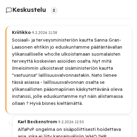
Keskustelu
2
Kriitikko
·
9.2.2026 11:38
Sosiaali- ja terveysministeriön kautta Sanna Gran-
Laasonen ehtikin jo eduskuntamme päätäntävallan
ylikansalliselle who:lle ulkoistamaan suomalaisten
terveyttä koskevien asioiden osalta. Nyt mitä
ilmeisimmin ulkoistavat sisäministeriön kautta
"vastuunsa" laillisuusvalvonnastakin. Nato lienee
tässä asiassa - laillisuusvalvonnan osalta se
ylikansallisten pääomapiirien käskytettävänä oleva
instanssi, jolle eduskuntamme nyt näin alistamassa
ollaan ? Hyvä bisnes kieltämättä.
Karl Beckenstrom
·
9.2.2026 12:50
AlfaPvP ongelma on sisäpoliittisesti hoidettava
asia, joka ei liity kansainvälisiin WHO IHR