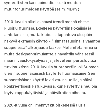
synteettisten kannabinoidien sekä muiden
muuntohuumeiden käyttöä (esim. MDPV)
2010-luvulla alkoi ekstaasi trendi mennä ohitse
klubikulttuurissa. Edelleen käytettiin kokaiinia ja
amfetamiinia, mutta klubeilla tapahtuva ulospäin
näkyvä ekstaasin käyttö – “ silmät tauluina ja vaahtoa
suupielessä” alkoi jäädä taakse. Metamfetamiinia ja
muita designer‑stimulantteja havaittiin vähäisessä
määrin väestökyselyissä ja jäteveteen perustuvissa
tutkimuksissa. 2010-luvulla buprenorfiini oli Suomen
yleisin suonensisäisesti käytetty huumausaine. Sen
suonensisäinen käyttö levisi asuinalueille ja näkyi
konkreettisesti katukuvassa, kun käytettyjä neuloja
löytyi rappukäytävistä ja päiväkotien pihoilta.
2020-luvulla on ilmennyt klubiskenessä uusia