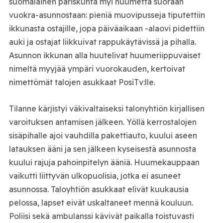
suomalainen pariskunta myi huumetta suoraan
vuokra-asunnostaan: pieniä muovipusseja tiputettiin
ikkunasta ostajille, jopa päiväaikaan -alaovi pidettiin
auki ja ostajat liikkuivat rappukäytävissä ja pihalla.
Asunnon ikkunan alla huutelivat huumeriippuvaiset
nimeltä myyjää ympäri vuorokauden, kertoivat
nimettömät talojen asukkaat PosiTv:lle.
Tilanne kärjistyi väkivaltaiseksi talonyhtiön kirjallisen
varoituksen antamisen jälkeen. Yöllä kerrostalojen
sisäpihalle ajoi vauhdilla pakettiauto, kuului aseen
latauksen ääni ja sen jälkeen kyseisestä asunnosta
kuului rajuja pahoinpitelyn ääniä. Huumekauppaan
vaikutti liittyvän ulkopuolisia, jotka ei asuneet
asunnossa. Taloyhtiön asukkaat elivät kuukausia
pelossa, lapset eivät uskaltaneet mennä kouluun.
Poliisi sekä ambulanssi kävivät paikalla toistuvasti