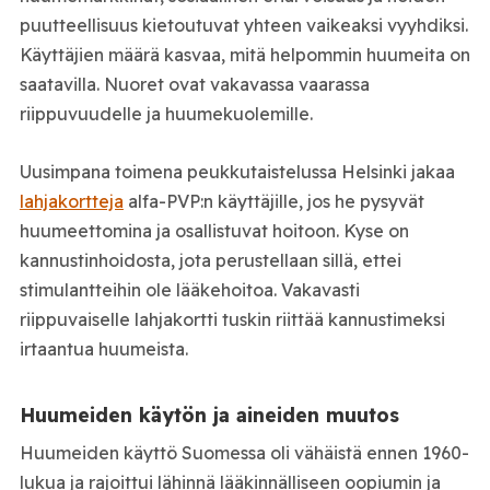
puutteellisuus kietoutuvat yhteen vaikeaksi vyyhdiksi.
Käyttäjien määrä kasvaa, mitä helpommin huumeita on
saatavilla. Nuoret ovat vakavassa vaarassa
riippuvuudelle ja huumekuolemille.
Uusimpana toimena peukkutaistelussa Helsinki jakaa
lahjakortteja
alfa-PVP:n käyttäjille, jos he pysyvät
huumeettomina ja osallistuvat hoitoon. Kyse on
kannustinhoidosta, jota perustellaan sillä, ettei
stimulantteihin ole lääkehoitoa. Vakavasti
riippuvaiselle lahjakortti tuskin riittää kannustimeksi
irtaantua huumeista.
Huumeiden käytön ja aineiden muutos
Huumeiden käyttö Suomessa oli vähäistä ennen 1960-
lukua ja rajoittui lähinnä lääkinnälliseen oopiumin ja