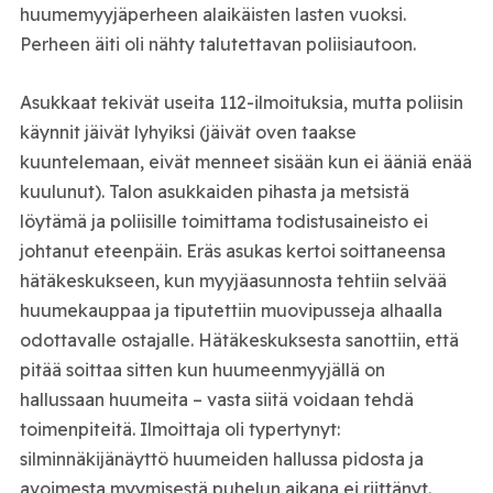
huumemyyjäperheen alaikäisten lasten vuoksi.
Perheen äiti oli nähty talutettavan poliisiautoon.
Asukkaat tekivät useita 112-ilmoituksia, mutta poliisin
käynnit jäivät lyhyiksi (jäivät oven taakse
kuuntelemaan, eivät menneet sisään kun ei ääniä enää
kuulunut). Talon asukkaiden pihasta ja metsistä
löytämä ja poliisille toimittama todistusaineisto ei
johtanut eteenpäin. Eräs asukas kertoi soittaneensa
hätäkeskukseen, kun myyjäasunnosta tehtiin selvää
huumekauppaa ja tiputettiin muovipusseja alhaalla
odottavalle ostajalle. Hätäkeskuksesta sanottiin, että
pitää soittaa sitten kun huumeenmyyjällä on
hallussaan huumeita – vasta siitä voidaan tehdä
toimenpiteitä. Ilmoittaja oli typertynyt:
silminnäkijänäyttö huumeiden hallussa pidosta ja
avoimesta myymisestä puhelun aikana ei riittänyt.