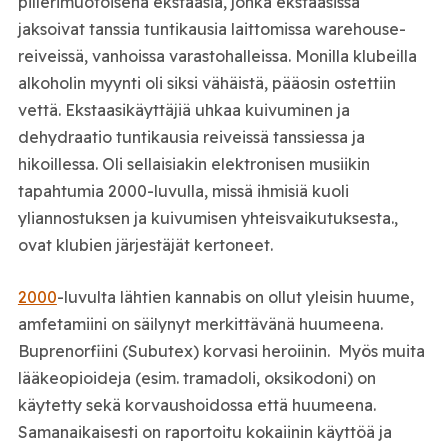
pillerimuotoisena ekstaasia, jonka ekstaasissa
jaksoivat tanssia tuntikausia laittomissa warehouse-
reiveissä, vanhoissa varastohalleissa. Monilla klubeilla
alkoholin myynti oli siksi vähäistä, pääosin ostettiin
vettä. Ekstaasikäyttäjiä uhkaa kuivuminen ja
dehydraatio tuntikausia reiveissä tanssiessa ja
hikoillessa. Oli sellaisiakin elektronisen musiikin
tapahtumia 2000-luvulla, missä ihmisiä kuoli
yliannostuksen ja kuivumisen yhteisvaikutuksesta.,
ovat klubien järjestäjät kertoneet.
2000
-luvulta lähtien kannabis on ollut yleisin huume,
amfetamiini on säilynyt merkittävänä huumeena.
Buprenorfiini (Subutex) korvasi heroiinin. Myös muita
lääkeopioideja (esim. tramadoli, oksikodoni) on
käytetty sekä korvaushoidossa että huumeena.
Samanaikaisesti on raportoitu kokaiinin käyttöä ja