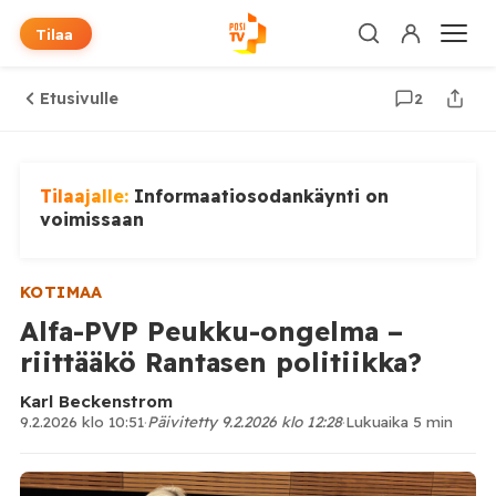
Tilaa
Etusivulle
2
Tilaajalle:
Informaatiosodankäynti on
voimissaan
KOTIMAA
Alfa-PVP Peukku-ongelma –
riittääkö Rantasen politiikka?
Karl Beckenstrom
9.2.2026 klo 10:51
·
Päivitetty 9.2.2026 klo 12:28
·
Lukuaika 5 min