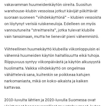
vakavamman huumeidenkäytön oireita. Suositun
warehouse-klubin vessoissa jotkut kävijät piikittävät
suoraan suoneen “viihdekäyttönä” – klubien vessoista
on löytynyt verisiä ruiskeneuloja. Edelleen on myös
vannoutuneita ”streittareita”, jotka tulevat klubille
vain tanssimaan, mutta he lienevät pieni vähemmistö.
Viihteellinen huumekäyttö klubeilla viikonloppuisin ei
vähennä huumeiden käytön haitallisuutta eikä tuhoja.
Riippuvuus syntyy viikonpäivästä ja käytön alkusyystä
huolimatta. Vaikka viihdekäyttö on ongelmaa
vähättelevä sana, kuitenkin se poikkeaa katujen
narkomaniasta, mikä on koko-aikaista ja kaiken
kattavaa.
2010-luvulta lähtien ja 2020-luvulla Suomessa ovat