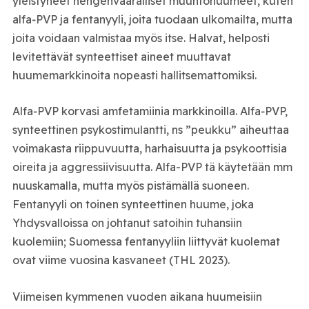
yleistyneet hengenvaaralliset muuntohuumeet, kuten
alfa‑PVP ja fentanyyli, joita tuodaan ulkomailta, mutta
joita voidaan valmistaa myös itse. Halvat, helposti
levitettävät synteettiset aineet muuttavat
huumemarkkinoita nopeasti hallitsemattomiksi.
Alfa‑PVP korvasi amfetamiinia markkinoilla. Alfa‑PVP,
synteettinen psykostimulantti, ns ”peukku” aiheuttaa
voimakasta riippuvuutta, harhaisuutta ja psykoottisia
oireita ja aggressiivisuutta. Alfa-PVP tä käytetään mm
nuuskamalla, mutta myös pistämällä suoneen.
Fentanyyli on toinen synteettinen huume, joka
Yhdysvalloissa on johtanut satoihin tuhansiin
kuolemiin; Suomessa fentanyyliin liittyvät kuolemat
ovat viime vuosina kasvaneet (THL 2023).
Viimeisen kymmenen vuoden aikana huumeisiin