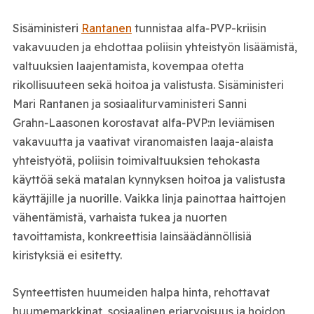
Sisäministeri
Rantanen
tunnistaa alfa‑PVP-kriisin
vakavuuden ja ehdottaa poliisin yhteistyön lisäämistä,
valtuuksien laajentamista, kovempaa otetta
rikollisuuteen sekä hoitoa ja valistusta. Sisäministeri
Mari Rantanen ja sosiaaliturvaministeri Sanni
Grahn‑Laasonen korostavat alfa‑PVP:n leviämisen
vakavuutta ja vaativat viranomaisten laaja-alaista
yhteistyötä, poliisin toimivaltuuksien tehokasta
käyttöä sekä matalan kynnyksen hoitoa ja valistusta
käyttäjille ja nuorille. Vaikka linja painottaa haittojen
vähentämistä, varhaista tukea ja nuorten
tavoittamista, konkreettisia lainsäädännöllisiä
kiristyksiä ei esitetty.
Synteettisten huumeiden halpa hinta, rehottavat
huumemarkkinat, sosiaalinen eriarvoisuus ja hoidon