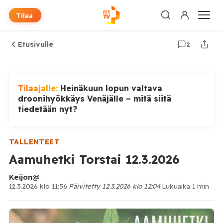
Tilaa
Etusivulle
2
Tilaajalle:
Heinäkuun lopun valtava
droonihyökkäys Venäjälle – mitä siitä
tiedetään nyt?
TALLENTEET
Aamuhetki Torstai 12.3.2026
Keijon@
12.3.2026 klo 11:56
·
Päivitetty 12.3.2026 klo 12:04
·
Lukuaika 1 min