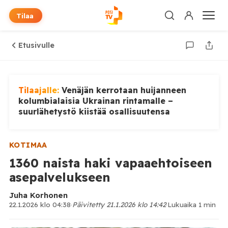
Tilaa
Etusivulle
Tilaajalle:
Venäjän kerrotaan huijanneen
kolumbialaisia Ukrainan rintamalle –
suurlähetystö kiistää osallisuutensa
KOTIMAA
1360 naista haki vapaaehtoiseen
asepalvelukseen
Juha Korhonen
22.1.2026 klo 04:38
·
Päivitetty 21.1.2026 klo 14:42
·
Lukuaika 1 min