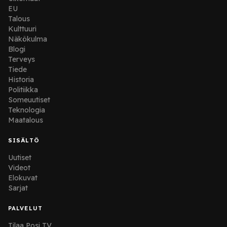
EU
Talous
Kulttuuri
Näkökulma
Blogi
Terveys
Tiede
Historia
Politiikka
Someuutiset
Teknologia
Maatalous
SISÄLTÖ
Uutiset
Videot
Elokuvat
Sarjat
PALVELUT
Tilaa Posi TV