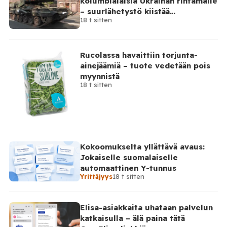
kolumbialaisia Ukrainan rintamalle
– suurlähetystö kiistää
18 t sitten
osallisuutensa
Rucolassa havaittiin torjunta-
ainejäämiä – tuote vedetään pois
myynnistä
18 t sitten
Kokoomukselta yllättävä avaus:
Jokaiselle suomalaiselle
automaattinen Y-tunnus
Yrittäjyys
18 t sitten
Elisa-asiakkaita uhataan palvelun
katkaisulla – älä paina tätä