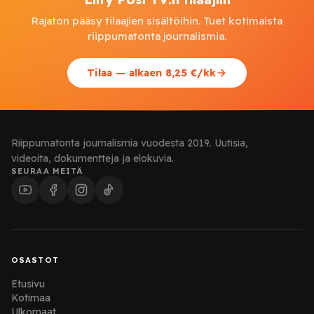
Rajaton pääsy tilaajien sisältöihin. Tuet kotimaista
riippumatonta journalismia.
Tilaa — alkaen 8,25 €/kk
Riippumatonta journalismia vuodesta 2019. Uutisia,
videoita, dokumentteja ja elokuvia.
SEURAA MEITÄ
OSASTOT
Etusivu
Kotimaa
Ulkomaat