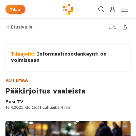
Tilaa
Etusivulle
1
Tilaajalle:
Informaatiosodankäynti on
voimissaan
KOTIMAA
Pääkirjoitus vaaleista
Posi TV
16.4.2025 klo 16:31
·
Lukuaika 4 min