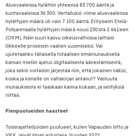
Aluevaaleissa hylättiin yhteensä 83 700 ääntä ja
kuntavaaleissa 36 300. Vertailuksi: viime aluevaaleissa
hylättyjen määrä oli vain 7 100 ääntä. Erityisesti Etelä-
Pohjanmaalla hylättyjen määrä nousi 230:stä 2 661:een
(OKM). Näin suuri kasvu oikeusvaltiossa laittaisi
liikkeelle prosessin vaalien uusimiseksi. Vai
ujutetaanko tällaisella totaalisen emämunauksella
kansan mieliin ajatus digitaalisesta äänestämisestä,
joka sekin voitaisiin järjestää niin, että jokainen näkisi,
koska ja kenelle on valtakirjan antanut? Vastuuta
munauksesta ei taaskaan kanna kukaan, ja selityksiä
riittää.
Pienpuolueiden haasteet
Toisinajattelijoiden puolueet, kuten Vapauden liitto ja
VKK, jäivät ilman edustajia. Vuoden 2022