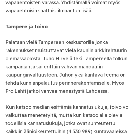
vapaaehtoisten varassa. Yhdistämällä voimat myös
vapaaehtoisia saattaisi ilmaantua lisää.
Tampere ja toivo
Palataan vielä Tampereen keskustorille jonka
rakennukset muistuttavat vielä kauniin arkkitehtuurin
olemassaolosta. Juho Hirvelä teki Tampereella tolkun
kampanjan ja sai erittäin vahvan mandaatin
kaupunginvaltuustoon. Juhon yksi kantava teema on
tehdä kunnianpalautus perinnerakentamiselle. Myös
Pro Lahti jatkoi vahvaa menestystä Lahdessa.
Kun katsoo median esittämiä kannatuslukuja, toivo voi
vaikuttaa menetetyltä, mutta kun katsoo alla olevia
todellisia kannatuslukuja, jotka ovat suhteutettu
kaikkiin äänioikeutettuihin (4 530 989) kuntavaaleissa