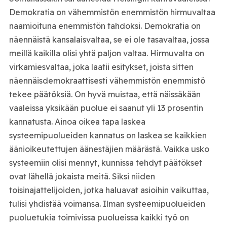
Demokratia on vähemmistön enemmistön hirmuvaltaa
naamioituna enemmistön tahdoksi. Demokratia on
näennäistä kansalaisvaltaa, se ei ole tasavaltaa, jossa
meillä kaikilla olisi yhtä paljon valtaa. Hirmuvalta on
virkamiesvaltaa, joka laatii esitykset, joista sitten
näennäisdemokraattisesti vähemmistön enemmistö
tekee päätöksiä. On hyvä muistaa, että näissäkään
vaaleissa yksikään puolue ei saanut yli 13 prosentin
kannatusta. Ainoa oikea tapa laskea
systeemipuolueiden kannatus on laskea se kaikkien
äänioikeutettujen äänestäjien määrästä. Vaikka usko
systeemiin olisi mennyt, kunnissa tehdyt päätökset
ovat lähellä jokaista meitä. Siksi niiden
toisinajattelijoiden, jotka haluavat asioihin vaikuttaa,
tulisi yhdistää voimansa. Ilman systeemipuolueiden
puoluetukia toimivissa puolueissa kaikki työ on