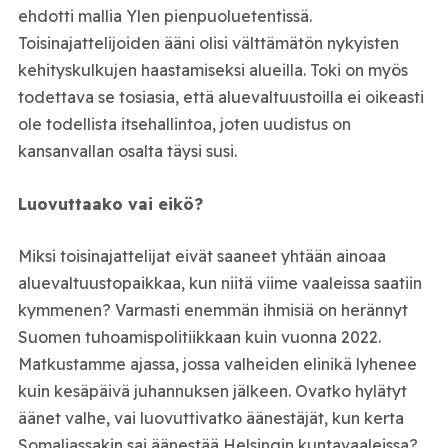
ehdotti mallia Ylen pienpuoluetentissä.
Toisinajattelijoiden ääni olisi välttämätön nykyisten
kehityskulkujen haastamiseksi alueilla. Toki on myös
todettava se tosiasia, että aluevaltuustoilla ei oikeasti
ole todellista itsehallintoa, joten uudistus on
kansanvallan osalta täysi susi.
Luovuttaako vai eikö?
Miksi toisinajattelijat eivät saaneet yhtään ainoaa
aluevaltuustopaikkaa, kun niitä viime vaaleissa saatiin
kymmenen? Varmasti enemmän ihmisiä on herännyt
Suomen tuhoamispolitiikkaan kuin vuonna 2022.
Matkustamme ajassa, jossa valheiden elinikä lyhenee
kuin kesäpäivä juhannuksen jälkeen. Ovatko hylätyt
äänet valhe, vai luovuttivatko äänestäjät, kun kerta
Somaliassakin sai äänestää Helsingin kuntavaaleissa?