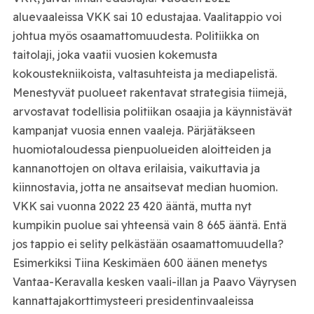
aluevaaleissa VKK sai 10 edustajaa. Vaalitappio voi
johtua myös osaamattomuudesta. Politiikka on
taitolaji, joka vaatii vuosien kokemusta
kokoustekniikoista, valtasuhteista ja mediapelistä.
Menestyvät puolueet rakentavat strategisia tiimejä,
arvostavat todellisia politiikan osaajia ja käynnistävät
kampanjat vuosia ennen vaaleja. Pärjätäkseen
huomiotaloudessa pienpuolueiden aloitteiden ja
kannanottojen on oltava erilaisia, vaikuttavia ja
kiinnostavia, jotta ne ansaitsevat median huomion.
VKK sai vuonna 2022 23 420 ääntä, mutta nyt
kumpikin puolue sai yhteensä vain 8 665 ääntä. Entä
jos tappio ei selity pelkästään osaamattomuudella?
Esimerkiksi Tiina Keskimäen 600 äänen menetys
Vantaa-Keravalla kesken vaali-illan ja Paavo Väyrysen
kannattajakorttimysteeri presidentinvaaleissa