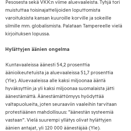
Pesosesta sekä VKK:n viime aluevaaleista. Tyhjä tori
muistuttaa toisinajattelijoiden loputtomista
varoituksista kansan kuuroille korville ja sokeille
silmille mm. globalismista. Palataan Tampereelle vielä
kirjoituksen lopussa.
Hylättyjen äänien ongelma
Kuntavaaleissa äänesti 54,2 prosenttia
äänioikeutetuista ja aluevaaleissa 51,7 prosenttia
(Yle). Aluevaaleissa alle kaksi miljoonaa ääntä
hyväksyttiin ja yli kaksi miljoonaa suomalaista jätti
äänestämättä. Äänestämättömyys hyödyttää
valtapuolueita, joten seuraaviin vaaleihin tarvitaan
protestiäänen mahdollisuus: ”äänestän systeemiä
vastaan”. Vielä suurempi yllätys olivat hylättyjen
äänien antajat, yli 120 000 äänestäjää (Yle).