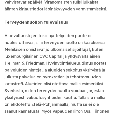
vahvistavat epäilyjä. Viranomaisten tulisi julkaista
äänten kirjaustiedot läpinäkyvyyden varmistamiseksi.
Terveydenhuollon tulevaisuus
Aluevaltuustojen toisinajattelijoiden puute on
huolestuttavaa, sillä terveydenhuolto on kaaoksessa.
Mehiläisen omistavat jo ulkomaiset sijoittajat, kuten
luxemburgilainen CVC Capital ja yhdysvaltalainen
Hellman & Friedman. Hyvinvointialueuudistus nostaa
palveluiden hintoja, ja alueiden sekoitus yksityistä ja
julkista palvelua on byrokratian ja tehottomuuden
katastrofi. Alueiden olisi otettava mallia esimerkiksi
Sveitsistä, miten terveydenhuolto voidaan järjestää
yksityisesti vakuutusyhtiöiden kautta. Tällaista mallia
on ehdotettu Etelä-Pohjanmaalla, mutta se ei ole
saanut kannatusta. Myös Vapauden liiton Ossi Tiihonen