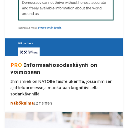
PRO
Informaatiosodankäynti on
voimissaan
Ihmismieli on NATOlle taistelukenttä, jossa ihmisen
ajatteluprosesseja muokataan kognitiivisella
sodankäynnillä.
Näkökulma
12 t sitten