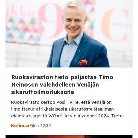
Ruokaviraston tieto paljastaa Timo
Heinosen valehdelleen Venäjän
sikaruttoilmoituksista
Ruokavirasto kertoo Posi TV:lle, että Venäjä on
ilmoittanut afrikkalaisesta sikarutosta Maailman
eläintautijärjestö WOAH:lle vielä vuonna 2024. Tieto
haastaa kokoomuksen kansanedustaja Timo Heinosen
Kotimaa
Eilen 22:33
(kok.) esittämän väitteen Venäjän
sikaruttoilmoituksista. Suomi on puolestaan