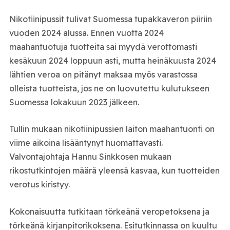
Nikotiinipussit tulivat Suomessa tupakkaveron piiriin
vuoden 2024 alussa. Ennen vuotta 2024
maahantuotuja tuotteita sai myydä verottomasti
kesäkuun 2024 loppuun asti, mutta heinäkuusta 2024
lähtien veroa on pitänyt maksaa myös varastossa
olleista tuotteista, jos ne on luovutettu kulutukseen
Suomessa lokakuun 2023 jälkeen.
Tullin mukaan nikotiinipussien laiton maahantuonti on
viime aikoina lisääntynyt huomattavasti.
Valvontajohtaja Hannu Sinkkosen mukaan
rikostutkintojen määrä yleensä kasvaa, kun tuotteiden
verotus kiristyy.
Kokonaisuutta tutkitaan törkeänä veropetoksena ja
törkeänä kirjanpitorikoksena. Esitutkinnassa on kuultu