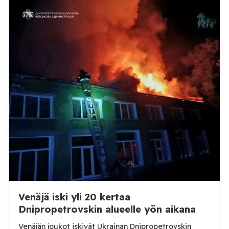
ilmoittanut tuoreesta Virolahden tapauksesta sekä
WOAH:n kautta että suoraan Venäjän
eläinlääkintäviranomaisille. Ruokavirasto kertoi Posi
TV:lle tarkempia tietoja Suomen ensimmäisestä
afrikkalaisen sikaruton tapauksesta sekä
eläintautitietojen vaihdosta […]
Venäjä iski yli 20 kertaa
Dnipropetrovskin alueelle yön aikana
Venäjän joukot iskivät Ukrainan Dnipropetrovskin