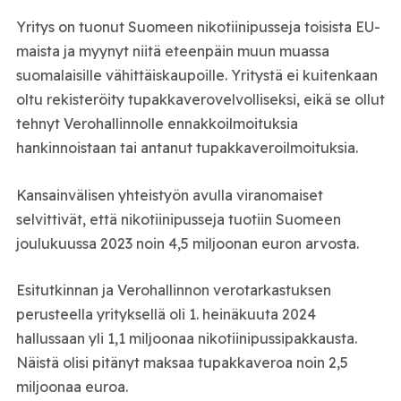
Yritys on tuonut Suomeen nikotiinipusseja toisista EU-
maista ja myynyt niitä eteenpäin muun muassa
suomalaisille vähittäiskaupoille. Yritystä ei kuitenkaan
oltu rekisteröity tupakkaverovelvolliseksi, eikä se ollut
tehnyt Verohallinnolle ennakkoilmoituksia
hankinnoistaan tai antanut tupakkaveroilmoituksia.
Kansainvälisen yhteistyön avulla viranomaiset
selvittivät, että nikotiinipusseja tuotiin Suomeen
joulukuussa 2023 noin 4,5 miljoonan euron arvosta.
Esitutkinnan ja Verohallinnon verotarkastuksen
perusteella yrityksellä oli 1. heinäkuuta 2024
hallussaan yli 1,1 miljoonaa nikotiinipussipakkausta.
Näistä olisi pitänyt maksaa tupakkaveroa noin 2,5
miljoonaa euroa.