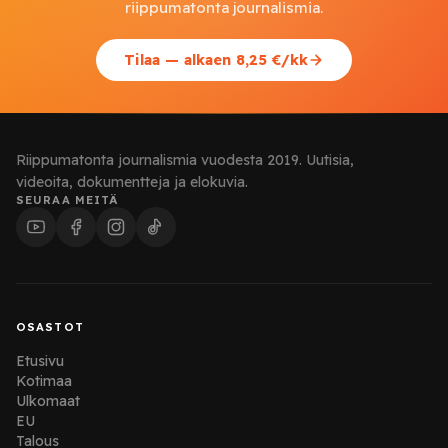
riippumatonta journalismia.
Tilaa — alkaen 8,25 €/kk
Riippumatonta journalismia vuodesta 2019. Uutisia,
videoita, dokumentteja ja elokuvia.
SEURAA MEITÄ
OSASTOT
Etusivu
Kotimaa
Ulkomaat
EU
Talous