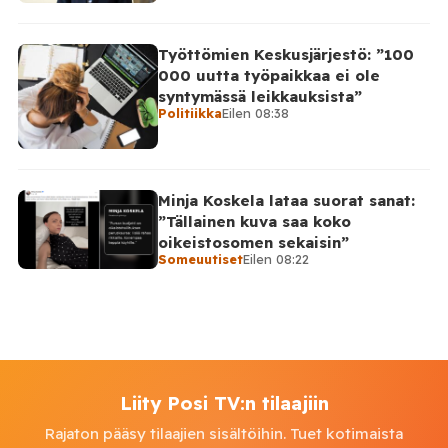
Työttömien Keskusjärjestö: ”100
000 uutta työpaikkaa ei ole
syntymässä leikkauksista”
Politiikka
Eilen 08:38
Minja Koskela lataa suorat sanat:
”Tällainen kuva saa koko
oikeistosomen sekaisin”
Someuutiset
Eilen 08:22
Liity Posi TV:n tilaajiin
Rajaton pääsy tilaajien sisältöihin. Tuet kotimaista