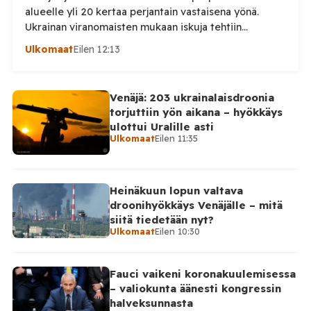
alueelle yli 20 kertaa perjantain vastaisena yönä.
Ukrainan viranomaisten mukaan iskuja tehtiin
drooneilla ja tykistöllä viidelle eri alueelle.
Ulkomaat
Eilen 12:13
Henkilövahingoilta vältyttiin. Dnipropetrovskin
alueellisen sotilashallinnon johtaja Oleksandr Hanzha
kertoi perjantaiaamuna 7. elokuuta julkaisemassaan
Venäjä: 203 ukrainalaisdroonia
Telegram-päivityksessä, että Venäjän joukot
torjuttiin yön aikana – hyökkäys
hyökkäsivät yön aikana yli 20 kertaa viidelle alueelle.
ulottui Uralille asti
Nikopolin alueella iskuja kohdistui Nikopolin
Ulkomaat
Eilen 11:35
kaupunkiin sekä […]
Heinäkuun lopun valtava
droonihyökkäys Venäjälle – mitä
siitä tiedetään nyt?
Ulkomaat
Eilen 10:30
Fauci vaikeni koronakuulemisessa
– valiokunta äänesti kongressin
halveksunnasta