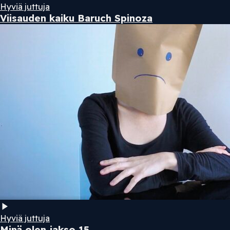
Hyviä juttuja
Viisauden kaiku Baruch Spinoza
Hyviä juttuja
Minä olen jakso 15