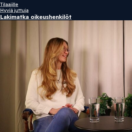
Tilaajille
Hyviä juttuja
Lakimatka oikeushenkilöt