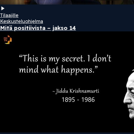
Tilaajille
Keskusteluohjelma
Mitä positiivista – jakso 14