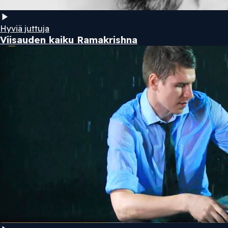
Hyviä juttuja
Viisauden kaiku Ramakrishna