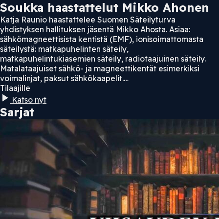
Soukka haastattelut Mikko Ahonen
Katja Raunio haastattelee Suomen Säteilyturva
yhdistyksen hallituksen jäsentä Mikko Ahosta. Asiaa:
sähkömagneettisista kentistä (EMF), ionisoimattomasta
säteilystä: matkapuhelinten säteily,
matkapuhelintukiasemien säteily, radiotaajuinen säteily.
Matalataajuiset sähkö- ja magneettikentät esimerkiksi
voimalinjat, paksut sähkökaapelit.…
Tilaajille
Katso nyt
Sarjat