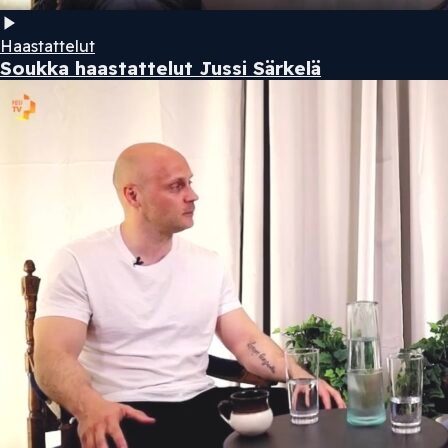
Haastattelut
Soukka haastattelut Jussi Särkelä