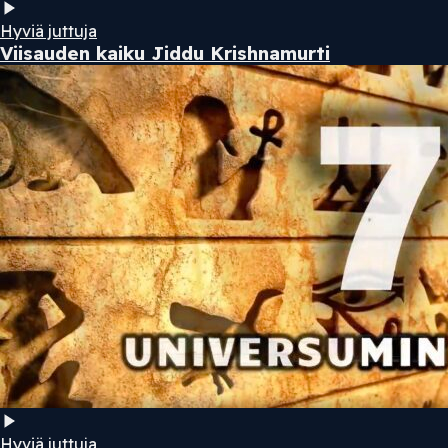
Hyviä juttuja
Viisauden kaiku Jiddu Krishnamurti
Hyviä juttuja