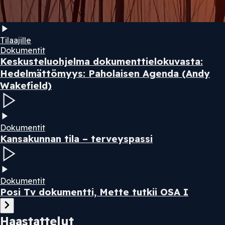
Tilaajille
Dokumentit
Keskusteluohjelma dokumenttielokuvasta:
Hedelmättömyys: Paholaisen Agenda (Andy
Wakefield)
Dokumentit
Kansakunnan tila – terveyspassi
Dokumentit
Posi Tv dokumentti, Mette tutkii OSA I
Haastattelut