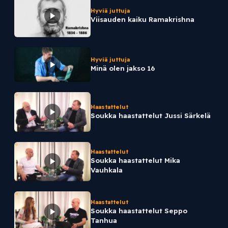
Hyviä juttuja
Viisauden kaiku Ramakrishna
Hyviä juttuja
Minä olen jakso 16
Haastattelut
Soukka haastattelut Jussi Särkelä
Haastattelut
Soukka haastattelut Mika
Vauhkala
Haastattelut
Soukka haastattelut Seppo
Tanhua