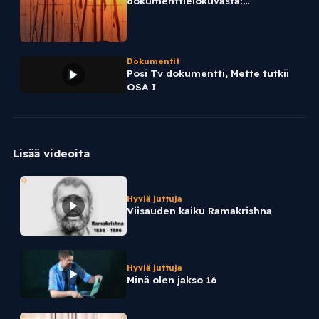
dokumenttielokuvasta:
Hedelmättömyys: Paholaisen
Agenda (Andy Wakefield)
Dokumentit
Posi Tv dokumentti, Mette tutkii
OSA I
Lisää videoita
Hyviä juttuja
Viisauden kaiku Ramakrishna
Hyviä juttuja
Minä olen jakso 16