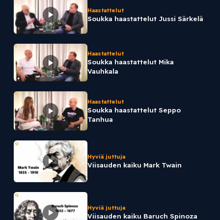
Haastattelut
Soukka haastattelut Jussi Särkelä
Haastattelut
Soukka haastattelut Mika
Vauhkala
Haastattelut
Soukka haastattelut Seppo
Tanhua
Hyviä juttuja
Viisauden kaiku Mark Twain
Hyviä juttuja
Viisauden kaiku Baruch Spinoza