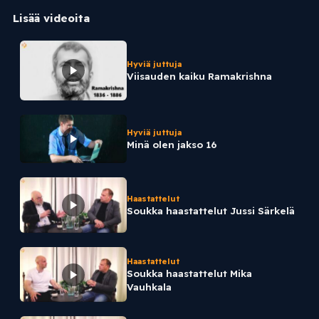
Lisää videoita
Hyviä juttuja
Viisauden kaiku Ramakrishna
Hyviä juttuja
Minä olen jakso 16
Haastattelut
Soukka haastattelut Jussi Särkelä
Haastattelut
Soukka haastattelut Mika
Vauhkala