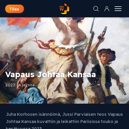
Tilaa
Vapaus Johtaa Kansaa
2023
4 jaksoa
Juha Korhosen isännöimä, Jussi Parviaisen teos Vapaus
Johtaa Kansaa kuvattiin ja leikattiin Pariisissa touko ja
kesäkuussa 2023.